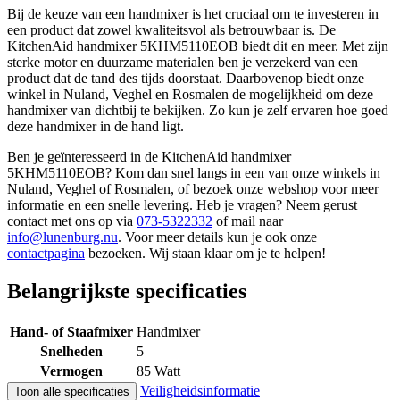
Bij de keuze van een handmixer is het cruciaal om te investeren in
een product dat zowel kwaliteitsvol als betrouwbaar is. De
KitchenAid handmixer 5KHM5110EOB biedt dit en meer. Met zijn
sterke motor en duurzame materialen ben je verzekerd van een
product dat de tand des tijds doorstaat. Daarbovenop biedt onze
winkel in Nuland, Veghel en Rosmalen de mogelijkheid om deze
handmixer van dichtbij te bekijken. Zo kun je zelf ervaren hoe goed
deze handmixer in de hand ligt.
Ben je geïnteresseerd in de KitchenAid handmixer
5KHM5110EOB? Kom dan snel langs in een van onze winkels in
Nuland, Veghel of Rosmalen, of bezoek onze webshop voor meer
informatie en een snelle levering. Heb je vragen? Neem gerust
contact met ons op via
073-5322332
of mail naar
info@lunenburg.nu
. Voor meer details kun je ook onze
contactpagina
bezoeken. Wij staan klaar om je te helpen!
Belangrijkste specificaties
Hand- of Staafmixer
Handmixer
Snelheden
5
Vermogen
85 Watt
Veiligheidsinformatie
Toon alle specificaties