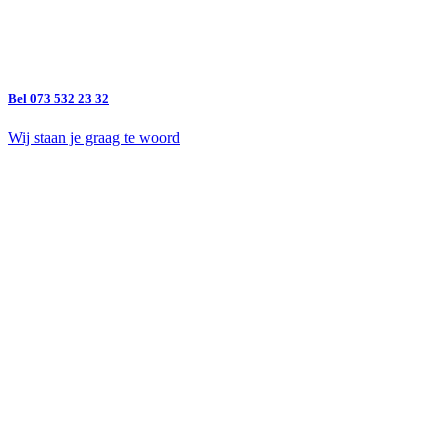
Bel 073 532 23 32
Wij staan je graag te woord