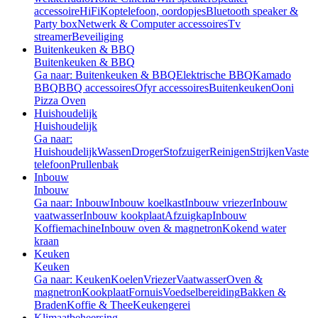
accessoire
HiFi
Koptelefoon, oordopjes
Bluetooth speaker &
Party box
Netwerk & Computer accessoires
Tv
streamer
Beveiliging
Buitenkeuken & BBQ
Buitenkeuken & BBQ
Ga naar: Buitenkeuken & BBQ
Elektrische BBQ
Kamado
BBQ
BBQ accessoires
Ofyr accessoires
Buitenkeuken
Ooni
Pizza Oven
Huishoudelijk
Huishoudelijk
Ga naar:
Huishoudelijk
Wassen
Droger
Stofzuiger
Reinigen
Strijken
Vaste
telefoon
Prullenbak
Inbouw
Inbouw
Ga naar: Inbouw
Inbouw koelkast
Inbouw vriezer
Inbouw
vaatwasser
Inbouw kookplaat
Afzuigkap
Inbouw
Koffiemachine
Inbouw oven & magnetron
Kokend water
kraan
Keuken
Keuken
Ga naar: Keuken
Koelen
Vriezer
Vaatwasser
Oven &
magnetron
Kookplaat
Fornuis
Voedselbereiding
Bakken &
Braden
Koffie & Thee
Keukengerei
Klimaatbeheersing