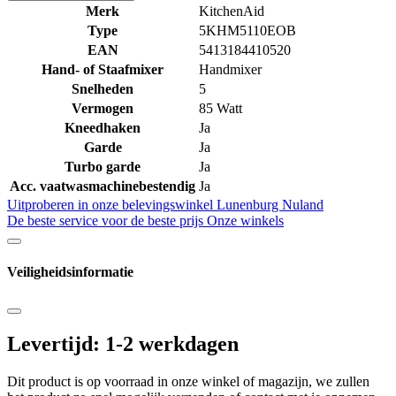
Merk
KitchenAid
Type
5KHM5110EOB
EAN
5413184410520
Hand- of Staafmixer
Handmixer
Snelheden
5
Vermogen
85 Watt
Kneedhaken
Ja
Garde
Ja
Turbo garde
Ja
Acc. vaatwasmachinebestendig
Ja
Uitproberen in onze belevingswinkel
Lunenburg Nuland
De beste service voor de beste prijs
Onze winkels
Veiligheidsinformatie
Levertijd: 1-2 werkdagen
Dit product is op voorraad in onze winkel of magazijn, we zullen