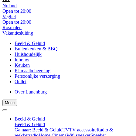
Nuland
Open tot 20:00
Veghel
Open tot 20:00
Rosmalen
Vakantiesluiting
Beeld & Geluid
Buitenkeuken & BBQ
Huishoudelijk
Inbouw
Keuken
Klimaatbeheersing
Persoonlijke verzorging
Outlet
Over Lunenburg
Menu
Beeld & Geluid
Beeld & Geluid
Ga naar: Beeld & Geluid
TV
TV accessoire
Radio &
wekkerradio
Home Cinema
Wifi speaker
Speaker