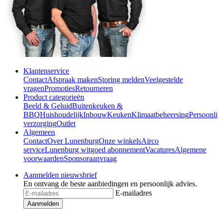
Klantenservice
Contact
Afspraak maken
Storing melden
Veelgestelde
vragen
Promoties
Retourneren
Product categorieën
Beeld & Geluid
Buitenkeuken &
BBQ
Huishoudelijk
Inbouw
Keuken
Klimaatbeheersing
Persoonli
verzorging
Outlet
Algemeen
Contact
Over Lunenburg
Onze winkels
Airco
service
Lunenburg witgoed abonnement
Vacatures
Algemene
voorwaarden
Sponsoraanvraag
Aanmelden nieuwsbrief
En ontvang de beste aanbiedingen en persoonlijk advies.
E-mailadres
Aanmelden