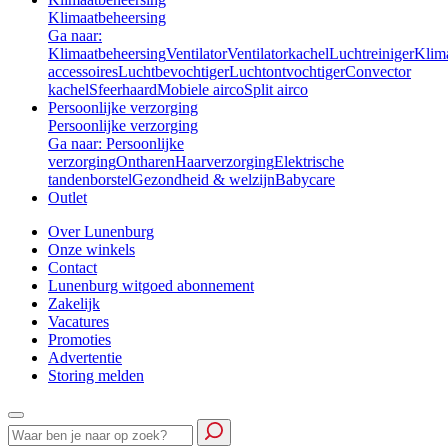
Klimaatbeheersing
Ga naar:
Klimaatbeheersing
Ventilator
Ventilatorkachel
Luchtreiniger
Klim
accessoires
Luchtbevochtiger
Luchtontvochtiger
Convector
kachel
Sfeerhaard
Mobiele airco
Split airco
Persoonlijke verzorging
Persoonlijke verzorging
Ga naar: Persoonlijke
verzorging
Ontharen
Haarverzorging
Elektrische
tandenborstel
Gezondheid & welzijn
Babycare
Outlet
Over Lunenburg
Onze winkels
Contact
Lunenburg witgoed abonnement
Zakelijk
Vacatures
Promoties
Advertentie
Storing melden