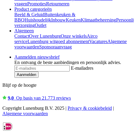
vragen
Promoties
Retourneren
Product categorieën
Beeld & Geluid
Buitenkeuken &
BBQ
Huishoudelijk
Inbouw
Keuken
Klimaatbeheersing
Persoonli
verzorging
Outlet
Algemeen
Contact
Over Lunenburg
Onze winkels
Airco
service
Lunenburg witgoed abonnement
Vacatures
Algemene
voorwaarden
Sponsoraanvraag
Aanmelden nieuwsbrief
En ontvang de beste aanbiedingen en persoonlijk advies.
E-mailadres
Aanmelden
Blijf op de hoogte
9,0
Op basis van 21.773 reviews
Copyright Lunenburg B.V. 2025 |
Privacy & cookiebeleid
|
Algemene voorwaarden