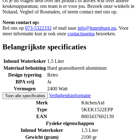
Of je nu vragen hebt over het product of advies wilt over andere
keukenapparatuur, ons team is er voor jou. Bezoek onze winkels in
Nuland, Veghel of Rosmalen, of neem contact met ons op.
Neem contact op:
Bel ons op
073-5322332
of mail naar
info@lunenburg.nu
. Voor
meer informatie kun je ook onze
contactpagina
bezoeken.
Belangrijkste specificaties
Inhoud Waterkoker
1,5 Liter
Materiaal behuizing
Hard geanodiseerd aluminium
Design typering
Retro
BPA vrij
Ja
Vermogen
2400 Watt
Veiligheidsinformatie
Toon alle specificaties
Merk
KitchenAid
Type
5KEK1522EPP
EAN
8003437602139
Fysieke eigenschappen
Inhoud Waterkoker
1,5 Liter
Gewicht (gram)
2100 gr