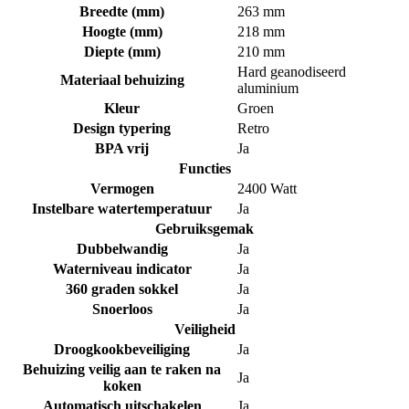
Breedte (mm)
263 mm
Hoogte (mm)
218 mm
Diepte (mm)
210 mm
Hard geanodiseerd
Materiaal behuizing
aluminium
Kleur
Groen
Design typering
Retro
BPA vrij
Ja
Functies
Vermogen
2400 Watt
Instelbare watertemperatuur
Ja
Gebruiksgemak
Dubbelwandig
Ja
Waterniveau indicator
Ja
360 graden sokkel
Ja
Snoerloos
Ja
Veiligheid
Droogkookbeveiliging
Ja
Behuizing veilig aan te raken na
Ja
koken
Automatisch uitschakelen
Ja