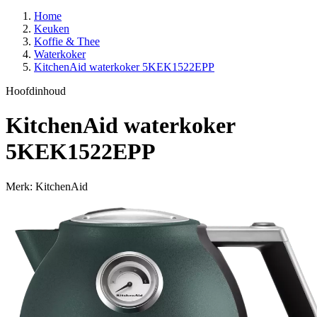
Home
Keuken
Koffie & Thee
Waterkoker
KitchenAid waterkoker 5KEK1522EPP
Hoofdinhoud
KitchenAid waterkoker
5KEK1522EPP
Merk: KitchenAid