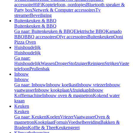
accessoire
HiFi
Koptelefoon, oordopjes
Bluetooth speaker &
Party box
Netwerk & Computer accessoires
Tv
streamer
Beveiliging
Buitenkeuken & BBQ
Buitenkeuken & BBQ
Ga naar: Buitenkeuken & BBQ
Elektrische BBQ
Kamado
BBQ
BBQ accessoires
Ofyr accessoires
Buitenkeuken
Ooni
Pizza Oven
Huishoudelijk
Huishoudelijk
Ga naar:
Huishoudelijk
Wassen
Droger
Stofzuiger
Reinigen
Strijken
Vaste
telefoon
Prullenbak
Inbouw
Inbouw
Ga naar: Inbouw
Inbouw koelkast
Inbouw vriezer
Inbouw
vaatwasser
Inbouw kookplaat
Afzuigkap
Inbouw
Koffiemachine
Inbouw oven & magnetron
Kokend water
kraan
Keuken
Keuken
Ga naar: Keuken
Koelen
Vriezer
Vaatwasser
Oven &
magnetron
Kookplaat
Fornuis
Voedselbereiding
Bakken &
Braden
Koffie & Thee
Keukengerei
Klimaatbeheersing