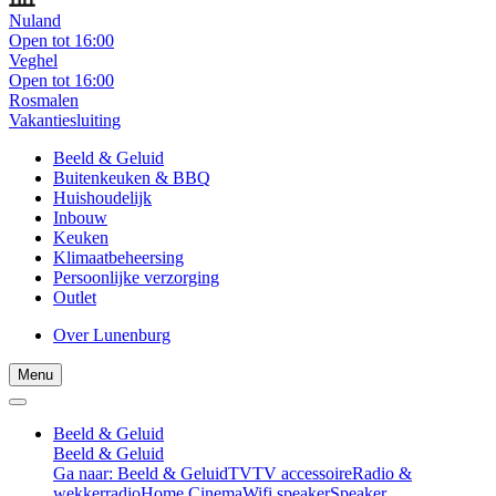
Nuland
Open tot 16:00
Veghel
Open tot 16:00
Rosmalen
Vakantiesluiting
Beeld & Geluid
Buitenkeuken & BBQ
Huishoudelijk
Inbouw
Keuken
Klimaatbeheersing
Persoonlijke verzorging
Outlet
Over Lunenburg
Menu
Beeld & Geluid
Beeld & Geluid
Ga naar: Beeld & Geluid
TV
TV accessoire
Radio &
wekkerradio
Home Cinema
Wifi speaker
Speaker