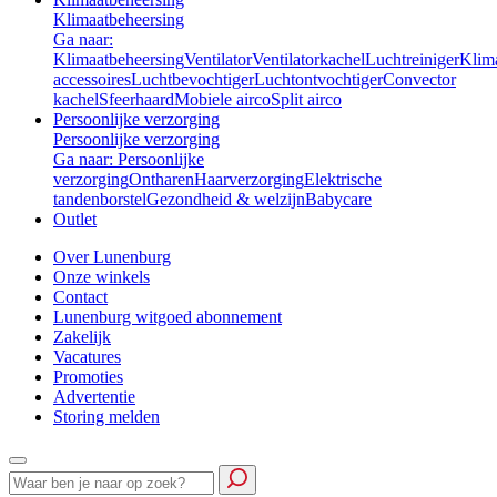
Klimaatbeheersing
Ga naar:
Klimaatbeheersing
Ventilator
Ventilatorkachel
Luchtreiniger
Klim
accessoires
Luchtbevochtiger
Luchtontvochtiger
Convector
kachel
Sfeerhaard
Mobiele airco
Split airco
Persoonlijke verzorging
Persoonlijke verzorging
Ga naar: Persoonlijke
verzorging
Ontharen
Haarverzorging
Elektrische
tandenborstel
Gezondheid & welzijn
Babycare
Outlet
Over Lunenburg
Onze winkels
Contact
Lunenburg witgoed abonnement
Zakelijk
Vacatures
Promoties
Advertentie
Storing melden