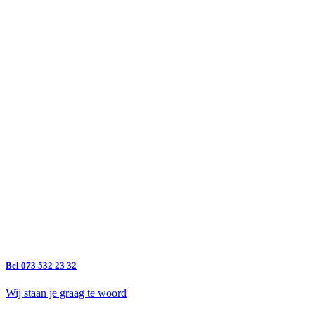
Bel 073 532 23 32
Wij staan je graag te woord