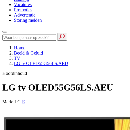
Vacatures
Promoties
Advertentie
Storing melden
Home
Beeld & Geluid
TV
LG tv OLED55G56LS.AEU
Hoofdinhoud
LG tv OLED55G56LS.AEU
Merk: LG
E