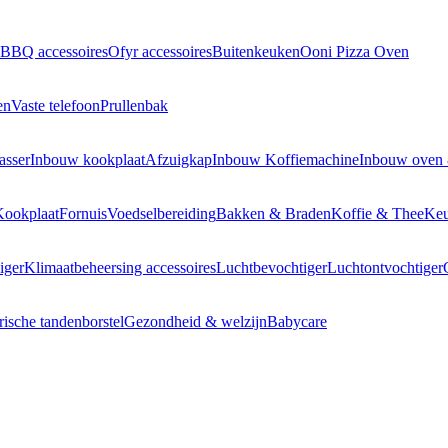
BBQ accessoires
Ofyr accessoires
Buitenkeuken
Ooni Pizza Oven
en
Vaste telefoon
Prullenbak
asser
Inbouw kookplaat
Afzuigkap
Inbouw Koffiemachine
Inbouw oven
Kookplaat
Fornuis
Voedselbereiding
Bakken & Braden
Koffie & Thee
Keu
iger
Klimaatbeheersing accessoires
Luchtbevochtiger
Luchtontvochtiger
rische tandenborstel
Gezondheid & welzijn
Babycare