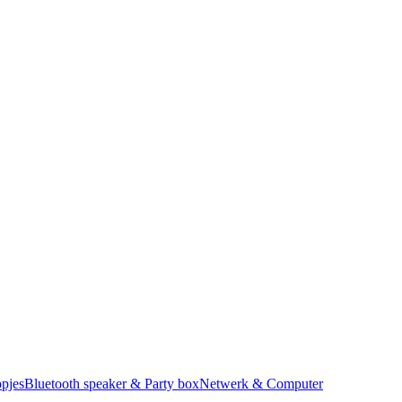
pjes
Bluetooth speaker & Party box
Netwerk & Computer