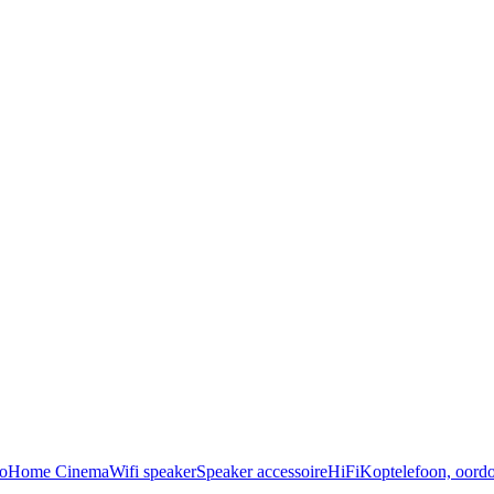
o
Home Cinema
Wifi speaker
Speaker accessoire
HiFi
Koptelefoon, oordo