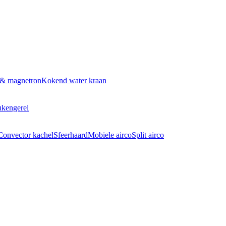
 & magnetron
Kokend water kraan
kengerei
Convector kachel
Sfeerhaard
Mobiele airco
Split airco