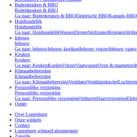
Buitenkeuken & BBQ
Buitenkeuken & BBQ
Ga naar: Buitenkeuken & BBQ
Elektrische BBQ
Kamado BBQ
Huishoudelijk
Huishoudelijk
Ga naar: Huishoudelijk
Wassen
Droger
Stofzuiger
Reinigen
Strijk
Inbouw
Inbouw
Ga naar: Inbouw
Inbouw koelkast
Inbouw vriezer
Inbouw vaatw
Keuken
Keuken
Ga naar: Keuken
Koelen
Vriezer
Vaatwasser
Oven & magnetron
Klimaatbeheersing
Klimaatbeheersing
Ga naar: Klimaatbeheersing
Ventilator
Ventilatorkachel
Luchtrein
Persoonlijke verzorging
Persoonlijke verzorging
Ga naar: Persoonlijke verzorging
Ontharen
Haarverzorging
Elekt
Outlet
Over Lunenburg
Onze winkels
Contact
Lunenburg witgoed abonnement
Zakelijk