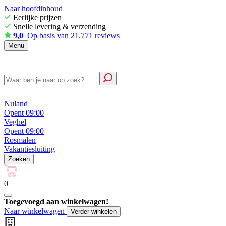
Naar hoofdinhoud
Eerlijke prijzen
Snelle levering & verzending
9,0
Op basis van 21.771 reviews
Menu
Nuland
Opent 09:00
Veghel
Opent 09:00
Rosmalen
Vakantiesluiting
Zoeken
0
Toegevoegd aan winkelwagen!
Naar winkelwagen
Verder winkelen