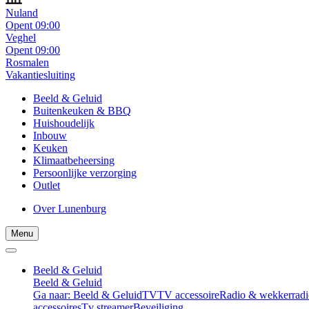
Nuland
Opent 09:00
Veghel
Opent 09:00
Rosmalen
Vakantiesluiting
Beeld & Geluid
Buitenkeuken & BBQ
Huishoudelijk
Inbouw
Keuken
Klimaatbeheersing
Persoonlijke verzorging
Outlet
Over Lunenburg
Menu
Beeld & Geluid
Beeld & Geluid
Ga naar: Beeld & Geluid
TV
TV accessoire
Radio & wekkerradi
accessoires
Tv streamer
Beveiliging