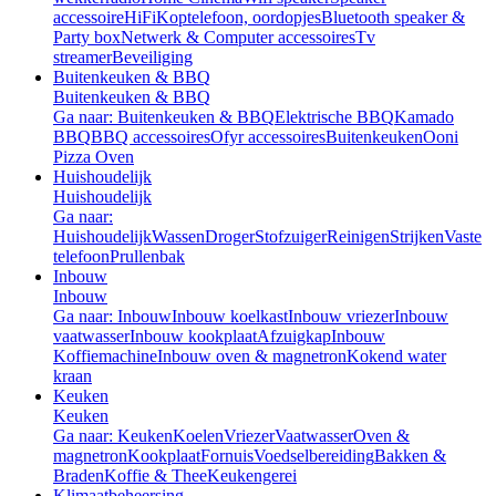
accessoire
HiFi
Koptelefoon, oordopjes
Bluetooth speaker &
Party box
Netwerk & Computer accessoires
Tv
streamer
Beveiliging
Buitenkeuken & BBQ
Buitenkeuken & BBQ
Ga naar: Buitenkeuken & BBQ
Elektrische BBQ
Kamado
BBQ
BBQ accessoires
Ofyr accessoires
Buitenkeuken
Ooni
Pizza Oven
Huishoudelijk
Huishoudelijk
Ga naar:
Huishoudelijk
Wassen
Droger
Stofzuiger
Reinigen
Strijken
Vaste
telefoon
Prullenbak
Inbouw
Inbouw
Ga naar: Inbouw
Inbouw koelkast
Inbouw vriezer
Inbouw
vaatwasser
Inbouw kookplaat
Afzuigkap
Inbouw
Koffiemachine
Inbouw oven & magnetron
Kokend water
kraan
Keuken
Keuken
Ga naar: Keuken
Koelen
Vriezer
Vaatwasser
Oven &
magnetron
Kookplaat
Fornuis
Voedselbereiding
Bakken &
Braden
Koffie & Thee
Keukengerei
Klimaatbeheersing