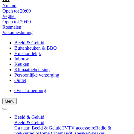
Nuland
Open tot 20:00
Veghel
Open tot 20:00
Rosmalen
Vakantiesluiting
Beeld & Geluid
Buitenkeuken & BBQ
Huishoudelijk
Inbouw
Keuken
Klimaatbeheersing
Persoonlijke verzorging
Outlet
Over Lunenburg
Menu
Beeld & Geluid
Beeld & Geluid
Ga naar: Beeld & Geluid
TV
TV accessoire
Radio &
wekkerradio
Home Cinema
Wifi speaker
Speaker