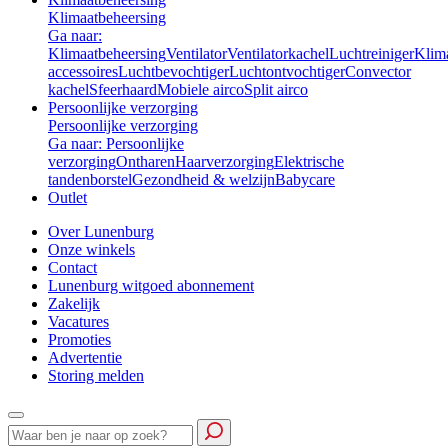
Klimaatbeheersing
Ga naar:
Klimaatbeheersing
Ventilator
Ventilatorkachel
Luchtreiniger
Klim
accessoires
Luchtbevochtiger
Luchtontvochtiger
Convector
kachel
Sfeerhaard
Mobiele airco
Split airco
Persoonlijke verzorging
Persoonlijke verzorging
Ga naar: Persoonlijke
verzorging
Ontharen
Haarverzorging
Elektrische
tandenborstel
Gezondheid & welzijn
Babycare
Outlet
Over Lunenburg
Onze winkels
Contact
Lunenburg witgoed abonnement
Zakelijk
Vacatures
Promoties
Advertentie
Storing melden