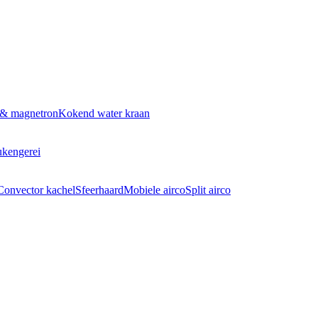
 & magnetron
Kokend water kraan
kengerei
Convector kachel
Sfeerhaard
Mobiele airco
Split airco