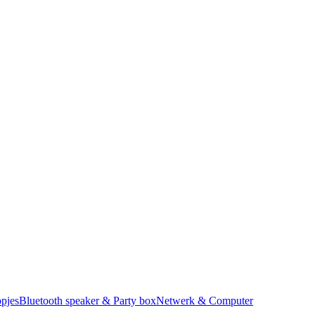
pjes
Bluetooth speaker & Party box
Netwerk & Computer