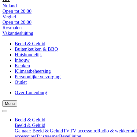
Nuland
Open tot 20:00
Veghel
Open tot 20:00
Rosmalen
Vakantiesluiting
Beeld & Geluid
Buitenkeuken & BBQ
Huishoudelijk
Inbouw
Keuken
Klimaatbeheersing
Persoonlijke verzorging
Outlet
Over Lunenburg
Menu
Beeld & Geluid
Beeld & Geluid
Ga naar: Beeld & Geluid
TV
TV accessoire
Radio & wekkerradi
accessoires
Tv streamer
Beveiliging