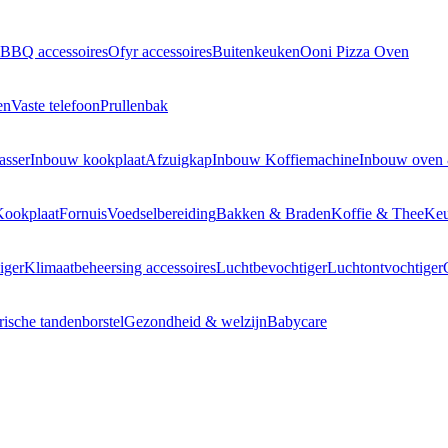
BBQ accessoires
Ofyr accessoires
Buitenkeuken
Ooni Pizza Oven
en
Vaste telefoon
Prullenbak
asser
Inbouw kookplaat
Afzuigkap
Inbouw Koffiemachine
Inbouw oven
Kookplaat
Fornuis
Voedselbereiding
Bakken & Braden
Koffie & Thee
Keu
iger
Klimaatbeheersing accessoires
Luchtbevochtiger
Luchtontvochtiger
rische tandenborstel
Gezondheid & welzijn
Babycare