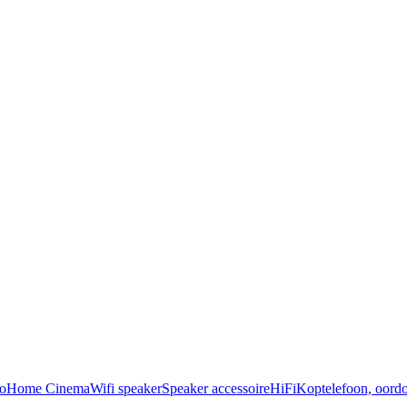
o
Home Cinema
Wifi speaker
Speaker accessoire
HiFi
Koptelefoon, oordo