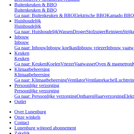
Buitenkeuken & BBQ
Buitenkeuken & BBQ
Ga naar: Buitenkeuken & BBQ
Elektrische BBQ
Kamado BBQ
Huishoudelijk
Huishoudelijk
Ga naar: Huishoudelijk
Wassen
Droger
Stofzuiger
Reinigen
Strijk
Inbouw
Inbouw
Ga naar: Inbouw
Inbouw koelkast
Inbouw vriezer
Inbouw vaatw
Keuken
Keuken
Ga naar: Keuken
Koelen
Vriezer
Vaatwasser
Oven & magnetron
Klimaatbeheersing
Klimaatbeheersing
Ga naar: Klimaatbeheersing
Ventilator
Ventilatorkachel
Luchtrein
Persoonlijke verzorging
Persoonlijke verzorging
Ga naar: Persoonlijke verzorging
Ontharen
Haarverzorging
Elekt
Outlet
Over Lunenburg
Onze winkels
Contact
Lunenburg witgoed abonnement
Zakelijk