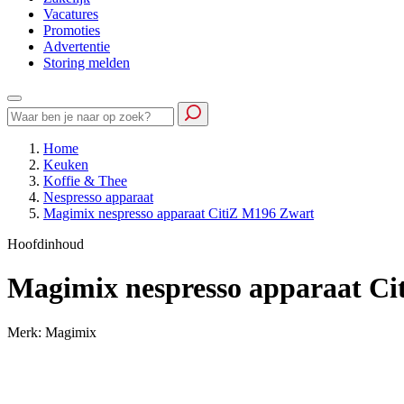
Vacatures
Promoties
Advertentie
Storing melden
Home
Keuken
Koffie & Thee
Nespresso apparaat
Magimix nespresso apparaat CitiZ M196 Zwart
Hoofdinhoud
Magimix nespresso apparaat C
Merk: Magimix