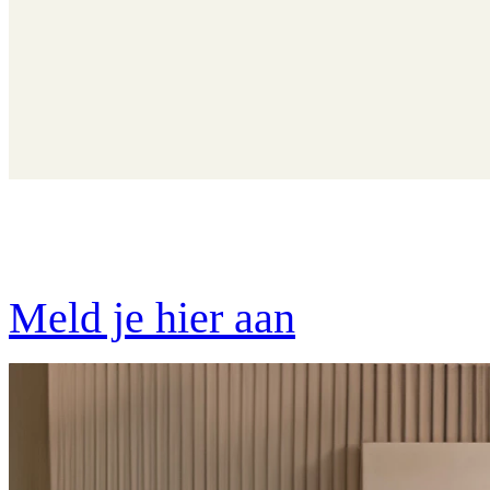
Miele kookdemo
Meld je hier aan