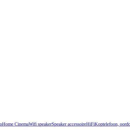
o
Home Cinema
Wifi speaker
Speaker accessoire
HiFi
Koptelefoon, oordo