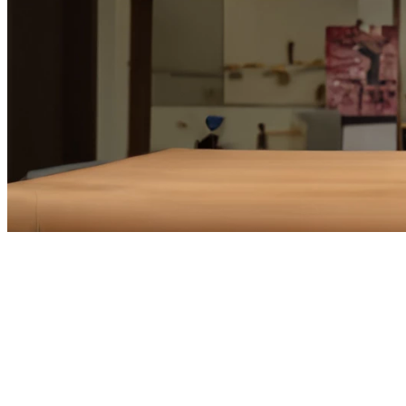
Ontdek Miele UltraPhase - ons meest effectieve en