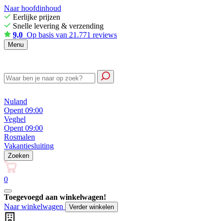
Naar hoofdinhoud
Eerlijke prijzen
Snelle levering & verzending
9,0
Op basis van 21.771 reviews
Menu
Nuland
Opent 09:00
Veghel
Opent 09:00
Rosmalen
Vakantiesluiting
Zoeken
0
Toegevoegd aan winkelwagen!
Naar winkelwagen
Verder winkelen