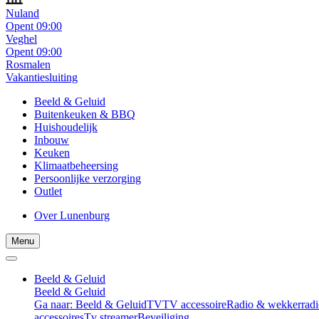
Nuland
Opent 09:00
Veghel
Opent 09:00
Rosmalen
Vakantiesluiting
Beeld & Geluid
Buitenkeuken & BBQ
Huishoudelijk
Inbouw
Keuken
Klimaatbeheersing
Persoonlijke verzorging
Outlet
Over Lunenburg
Menu
Beeld & Geluid
Beeld & Geluid
Ga naar: Beeld & Geluid
TV
TV accessoire
Radio & wekkerradi
accessoires
Tv streamer
Beveiliging