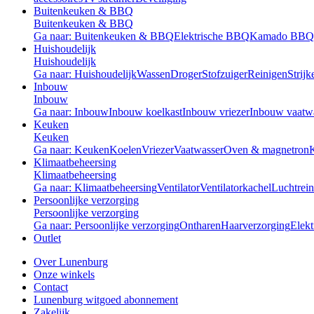
Buitenkeuken & BBQ
Buitenkeuken & BBQ
Ga naar: Buitenkeuken & BBQ
Elektrische BBQ
Kamado BBQ
Huishoudelijk
Huishoudelijk
Ga naar: Huishoudelijk
Wassen
Droger
Stofzuiger
Reinigen
Strijk
Inbouw
Inbouw
Ga naar: Inbouw
Inbouw koelkast
Inbouw vriezer
Inbouw vaatw
Keuken
Keuken
Ga naar: Keuken
Koelen
Vriezer
Vaatwasser
Oven & magnetron
Klimaatbeheersing
Klimaatbeheersing
Ga naar: Klimaatbeheersing
Ventilator
Ventilatorkachel
Luchtrein
Persoonlijke verzorging
Persoonlijke verzorging
Ga naar: Persoonlijke verzorging
Ontharen
Haarverzorging
Elekt
Outlet
Over Lunenburg
Onze winkels
Contact
Lunenburg witgoed abonnement
Zakelijk