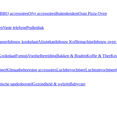
BBQ accessoires
Ofyr accessoires
Buitenkeuken
Ooni Pizza Oven
en
Vaste telefoon
Prullenbak
asser
Inbouw kookplaat
Afzuigkap
Inbouw Koffiemachine
Inbouw oven
Kookplaat
Fornuis
Voedselbereiding
Bakken & Braden
Koffie & Thee
Keu
iger
Klimaatbeheersing accessoires
Luchtbevochtiger
Luchtontvochtiger
rische tandenborstel
Gezondheid & welzijn
Babycare