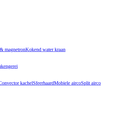
 & magnetron
Kokend water kraan
kengerei
Convector kachel
Sfeerhaard
Mobiele airco
Split airco