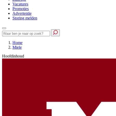
Vacatures
Promoties
Advertentie
Storing melden
Home
Miele
Hoofdinhoud