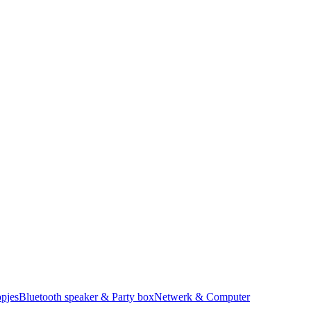
pjes
Bluetooth speaker & Party box
Netwerk & Computer