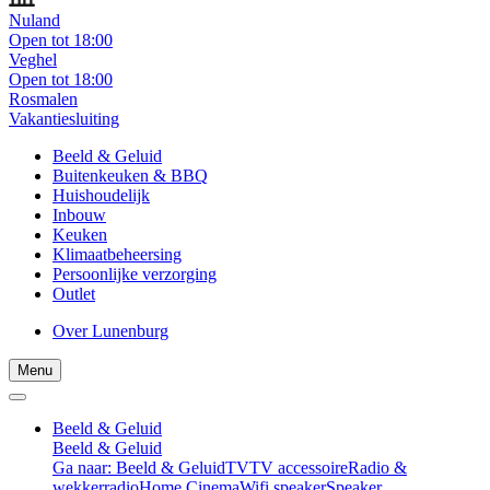
Nuland
Open tot 18:00
Veghel
Open tot 18:00
Rosmalen
Vakantiesluiting
Beeld & Geluid
Buitenkeuken & BBQ
Huishoudelijk
Inbouw
Keuken
Klimaatbeheersing
Persoonlijke verzorging
Outlet
Over Lunenburg
Menu
Beeld & Geluid
Beeld & Geluid
Ga naar: Beeld & Geluid
TV
TV accessoire
Radio &
wekkerradio
Home Cinema
Wifi speaker
Speaker