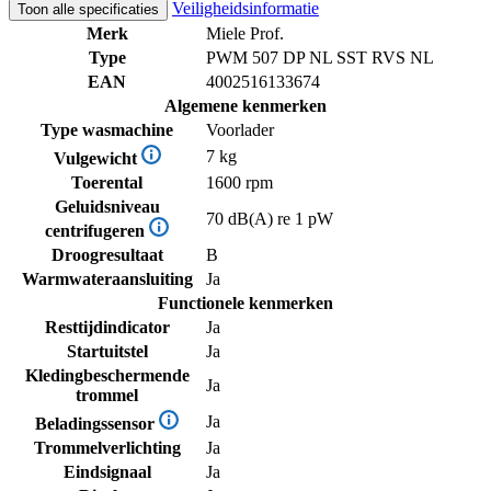
Veiligheidsinformatie
Toon alle specificaties
Merk
Miele Prof.
Type
PWM 507 DP NL SST RVS NL
EAN
4002516133674
Algemene kenmerken
Type wasmachine
Voorlader
7 kg
Vulgewicht
Toerental
1600 rpm
Geluidsniveau
70 dB(A) re 1 pW
centrifugeren
Droogresultaat
B
Warmwateraansluiting
Ja
Functionele kenmerken
Resttijdindicator
Ja
Startuitstel
Ja
Kledingbeschermende
Ja
trommel
Ja
Beladingssensor
Trommelverlichting
Ja
Eindsignaal
Ja