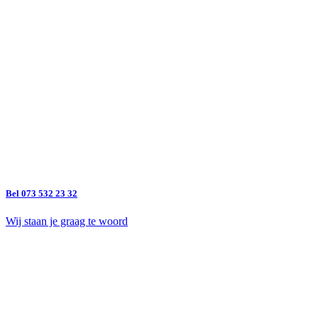
Bel 073 532 23 32
Wij staan je graag te woord