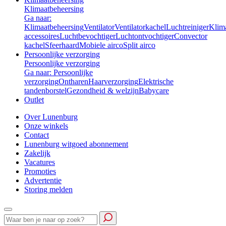
Klimaatbeheersing
Ga naar:
Klimaatbeheersing
Ventilator
Ventilatorkachel
Luchtreiniger
Klim
accessoires
Luchtbevochtiger
Luchtontvochtiger
Convector
kachel
Sfeerhaard
Mobiele airco
Split airco
Persoonlijke verzorging
Persoonlijke verzorging
Ga naar: Persoonlijke
verzorging
Ontharen
Haarverzorging
Elektrische
tandenborstel
Gezondheid & welzijn
Babycare
Outlet
Over Lunenburg
Onze winkels
Contact
Lunenburg witgoed abonnement
Zakelijk
Vacatures
Promoties
Advertentie
Storing melden