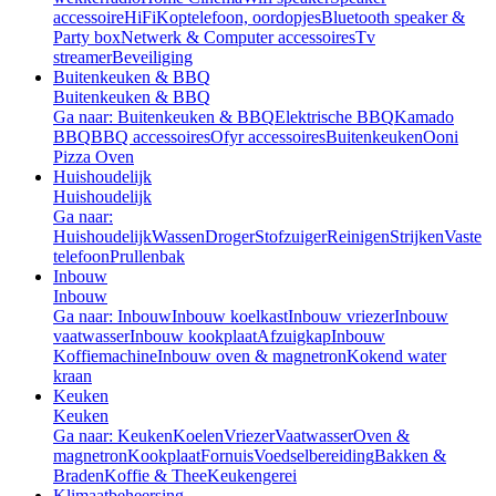
accessoire
HiFi
Koptelefoon, oordopjes
Bluetooth speaker &
Party box
Netwerk & Computer accessoires
Tv
streamer
Beveiliging
Buitenkeuken & BBQ
Buitenkeuken & BBQ
Ga naar: Buitenkeuken & BBQ
Elektrische BBQ
Kamado
BBQ
BBQ accessoires
Ofyr accessoires
Buitenkeuken
Ooni
Pizza Oven
Huishoudelijk
Huishoudelijk
Ga naar:
Huishoudelijk
Wassen
Droger
Stofzuiger
Reinigen
Strijken
Vaste
telefoon
Prullenbak
Inbouw
Inbouw
Ga naar: Inbouw
Inbouw koelkast
Inbouw vriezer
Inbouw
vaatwasser
Inbouw kookplaat
Afzuigkap
Inbouw
Koffiemachine
Inbouw oven & magnetron
Kokend water
kraan
Keuken
Keuken
Ga naar: Keuken
Koelen
Vriezer
Vaatwasser
Oven &
magnetron
Kookplaat
Fornuis
Voedselbereiding
Bakken &
Braden
Koffie & Thee
Keukengerei
Klimaatbeheersing