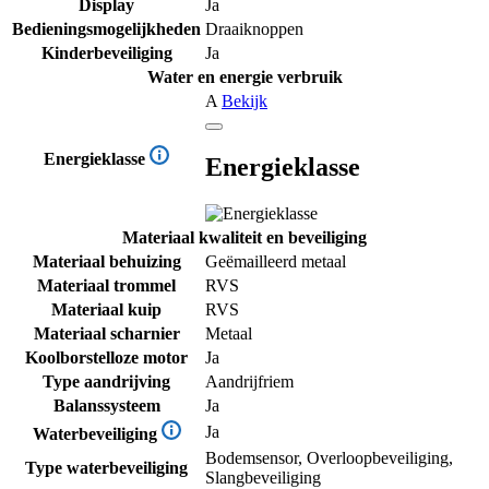
Display
Ja
Bedieningsmogelijkheden
Draaiknoppen
Kinderbeveiliging
Ja
Water en energie verbruik
A
Bekijk
Energieklasse
Energieklasse
Materiaal kwaliteit en beveiliging
Materiaal behuizing
Geëmailleerd metaal
Materiaal trommel
RVS
Materiaal kuip
RVS
Materiaal scharnier
Metaal
Koolborstelloze motor
Ja
Type aandrijving
Aandrijfriem
Balanssysteem
Ja
Ja
Waterbeveiliging
Bodemsensor, Overloopbeveiliging,
Type waterbeveiliging
Slangbeveiliging