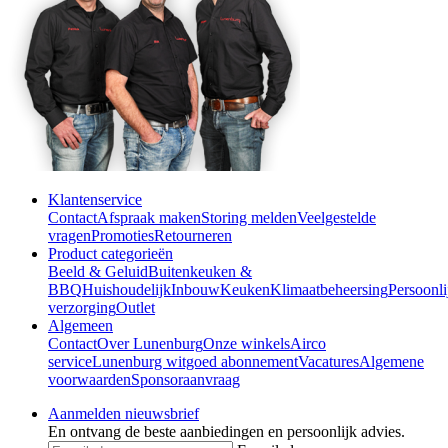
Klantenservice
Contact
Afspraak maken
Storing melden
Veelgestelde
vragen
Promoties
Retourneren
Product categorieën
Beeld & Geluid
Buitenkeuken &
BBQ
Huishoudelijk
Inbouw
Keuken
Klimaatbeheersing
Persoonli
verzorging
Outlet
Algemeen
Contact
Over Lunenburg
Onze winkels
Airco
service
Lunenburg witgoed abonnement
Vacatures
Algemene
voorwaarden
Sponsoraanvraag
Aanmelden nieuwsbrief
En ontvang de beste aanbiedingen en persoonlijk advies.