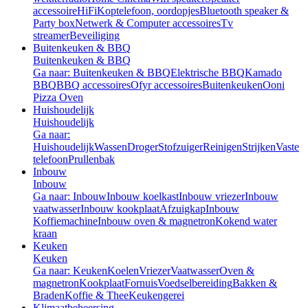
accessoire
HiFi
Koptelefoon, oordopjes
Bluetooth speaker &
Party box
Netwerk & Computer accessoires
Tv
streamer
Beveiliging
Buitenkeuken & BBQ
Buitenkeuken & BBQ
Ga naar: Buitenkeuken & BBQ
Elektrische BBQ
Kamado
BBQ
BBQ accessoires
Ofyr accessoires
Buitenkeuken
Ooni
Pizza Oven
Huishoudelijk
Huishoudelijk
Ga naar:
Huishoudelijk
Wassen
Droger
Stofzuiger
Reinigen
Strijken
Vaste
telefoon
Prullenbak
Inbouw
Inbouw
Ga naar: Inbouw
Inbouw koelkast
Inbouw vriezer
Inbouw
vaatwasser
Inbouw kookplaat
Afzuigkap
Inbouw
Koffiemachine
Inbouw oven & magnetron
Kokend water
kraan
Keuken
Keuken
Ga naar: Keuken
Koelen
Vriezer
Vaatwasser
Oven &
magnetron
Kookplaat
Fornuis
Voedselbereiding
Bakken &
Braden
Koffie & Thee
Keukengerei
Klimaatbeheersing