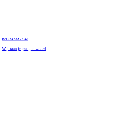
Bel 073 532 23 32
Wij staan je graag te woord