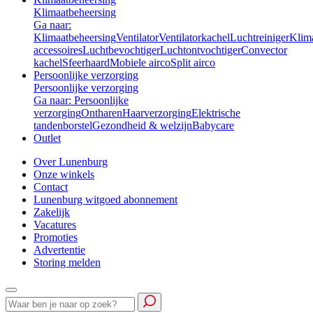
Klimaatbeheersing
Ga naar:
Klimaatbeheersing
Ventilator
Ventilatorkachel
Luchtreiniger
Klim
accessoires
Luchtbevochtiger
Luchtontvochtiger
Convector
kachel
Sfeerhaard
Mobiele airco
Split airco
Persoonlijke verzorging
Persoonlijke verzorging
Ga naar: Persoonlijke
verzorging
Ontharen
Haarverzorging
Elektrische
tandenborstel
Gezondheid & welzijn
Babycare
Outlet
Over Lunenburg
Onze winkels
Contact
Lunenburg witgoed abonnement
Zakelijk
Vacatures
Promoties
Advertentie
Storing melden