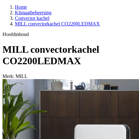
Home
Klimaatbeheersing
Convector kachel
MILL convectorkachel CO2200LEDMAX
Hoofdinhoud
MILL convectorkachel
CO2200LEDMAX
Merk: MILL