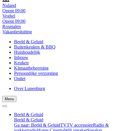
Nuland
Opent 09:00
Veghel
Opent 09:00
Rosmalen
Vakantiesluiting
Beeld & Geluid
Buitenkeuken & BBQ
Huishoudelijk
Inbouw
Keuken
Klimaatbeheersing
Persoonlijke verzorging
Outlet
Over Lunenburg
Menu
Beeld & Geluid
Beeld & Geluid
Ga naar: Beeld & Geluid
TV
TV accessoire
Radio &
wekkerradio
Home Cinema
Wifi speaker
Speaker