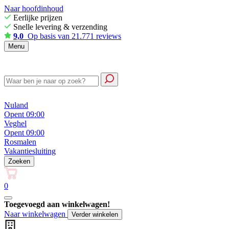
Naar hoofdinhoud
Eerlijke prijzen
Snelle levering & verzending
9,0
Op basis van 21.771 reviews
Menu
Nuland
Opent 09:00
Veghel
Opent 09:00
Rosmalen
Vakantiesluiting
Zoeken
0
Toegevoegd aan winkelwagen!
Naar winkelwagen
Verder winkelen