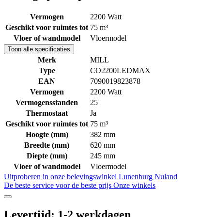
Vermogen
2200 Watt
Geschikt voor ruimtes tot
75 m³
Vloer of wandmodel
Vloermodel
Toon alle specificaties
Merk
MILL
Type
CO2200LEDMAX
EAN
7090019823878
Vermogen
2200 Watt
Vermogensstanden
25
Thermostaat
Ja
Geschikt voor ruimtes tot
75 m³
Hoogte (mm)
382 mm
Breedte (mm)
620 mm
Diepte (mm)
245 mm
Vloer of wandmodel
Vloermodel
Uitproberen in onze belevingswinkel
Lunenburg Nuland
De beste service voor de beste prijs
Onze winkels
Levertijd: 1-2 werkdagen