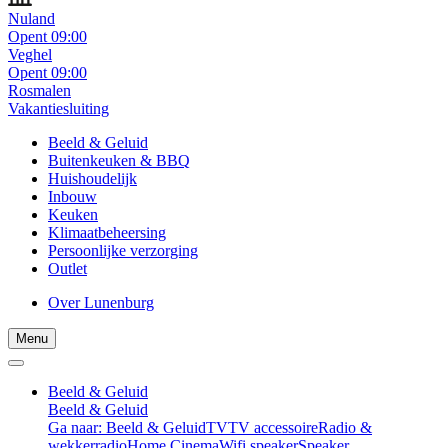
Nuland
Opent 09:00
Veghel
Opent 09:00
Rosmalen
Vakantiesluiting
Beeld & Geluid
Buitenkeuken & BBQ
Huishoudelijk
Inbouw
Keuken
Klimaatbeheersing
Persoonlijke verzorging
Outlet
Over Lunenburg
Menu
Beeld & Geluid
Beeld & Geluid
Ga naar: Beeld & Geluid
TV
TV accessoire
Radio &
wekkerradio
Home Cinema
Wifi speaker
Speaker