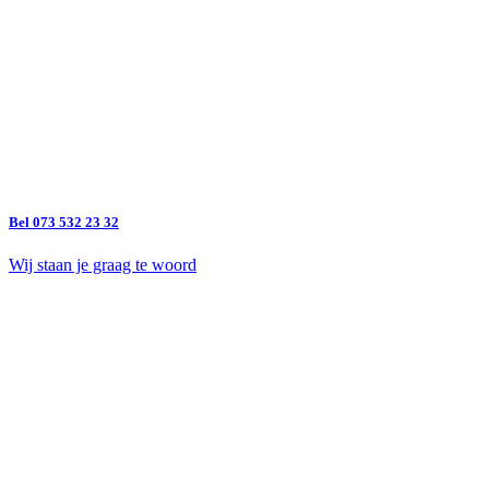
Bel 073 532 23 32
Wij staan je graag te woord