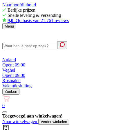
Naar hoofdinhoud
Eerlijke prijzen
Snelle levering & verzending
9,0
Op basis van 21.761 reviews
Menu
Nuland
Opent 09:00
Veghel
Opent 09:00
Rosmalen
Vakantiesluiting
Zoeken
0
Toegevoegd aan winkelwagen!
Naar winkelwagen
Verder winkelen