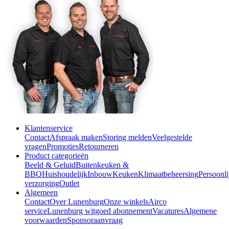
Klantenservice
Contact
Afspraak maken
Storing melden
Veelgestelde
vragen
Promoties
Retourneren
Product categorieën
Beeld & Geluid
Buitenkeuken &
BBQ
Huishoudelijk
Inbouw
Keuken
Klimaatbeheersing
Persoonli
verzorging
Outlet
Algemeen
Contact
Over Lunenburg
Onze winkels
Airco
service
Lunenburg witgoed abonnement
Vacatures
Algemene
voorwaarden
Sponsoraanvraag