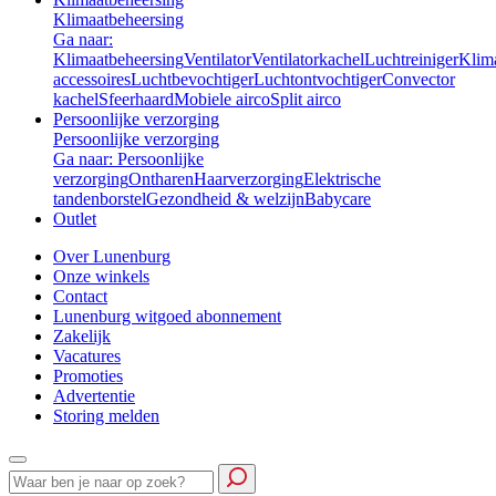
Klimaatbeheersing
Ga naar:
Klimaatbeheersing
Ventilator
Ventilatorkachel
Luchtreiniger
Klim
accessoires
Luchtbevochtiger
Luchtontvochtiger
Convector
kachel
Sfeerhaard
Mobiele airco
Split airco
Persoonlijke verzorging
Persoonlijke verzorging
Ga naar: Persoonlijke
verzorging
Ontharen
Haarverzorging
Elektrische
tandenborstel
Gezondheid & welzijn
Babycare
Outlet
Over Lunenburg
Onze winkels
Contact
Lunenburg witgoed abonnement
Zakelijk
Vacatures
Promoties
Advertentie
Storing melden