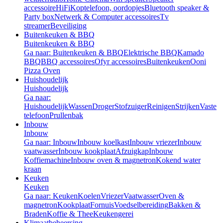
accessoire
HiFi
Koptelefoon, oordopjes
Bluetooth speaker &
Party box
Netwerk & Computer accessoires
Tv
streamer
Beveiliging
Buitenkeuken & BBQ
Buitenkeuken & BBQ
Ga naar: Buitenkeuken & BBQ
Elektrische BBQ
Kamado
BBQ
BBQ accessoires
Ofyr accessoires
Buitenkeuken
Ooni
Pizza Oven
Huishoudelijk
Huishoudelijk
Ga naar:
Huishoudelijk
Wassen
Droger
Stofzuiger
Reinigen
Strijken
Vaste
telefoon
Prullenbak
Inbouw
Inbouw
Ga naar: Inbouw
Inbouw koelkast
Inbouw vriezer
Inbouw
vaatwasser
Inbouw kookplaat
Afzuigkap
Inbouw
Koffiemachine
Inbouw oven & magnetron
Kokend water
kraan
Keuken
Keuken
Ga naar: Keuken
Koelen
Vriezer
Vaatwasser
Oven &
magnetron
Kookplaat
Fornuis
Voedselbereiding
Bakken &
Braden
Koffie & Thee
Keukengerei
Klimaatbeheersing