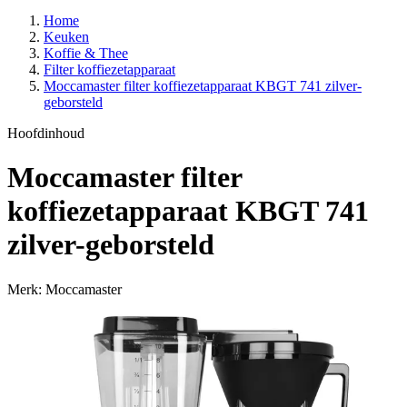
Home
Keuken
Koffie & Thee
Filter koffiezetapparaat
Moccamaster filter koffiezetapparaat KBGT 741 zilver-
geborsteld
Hoofdinhoud
Moccamaster filter
koffiezetapparaat KBGT 741
zilver-geborsteld
Merk: Moccamaster