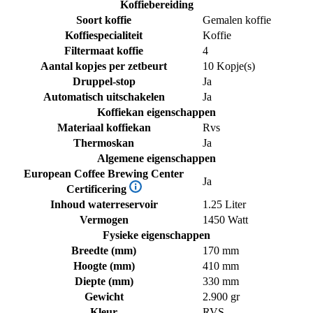
Koffiebereiding
Soort koffie
Gemalen koffie
Koffiespecialiteit
Koffie
Filtermaat koffie
4
Aantal kopjes per zetbeurt
10 Kopje(s)
Druppel-stop
Ja
Automatisch uitschakelen
Ja
Koffiekan eigenschappen
Materiaal koffiekan
Rvs
Thermoskan
Ja
Algemene eigenschappen
European Coffee Brewing Center
Ja
Certificering
Inhoud waterreservoir
1.25 Liter
Vermogen
1450 Watt
Fysieke eigenschappen
Breedte (mm)
170 mm
Hoogte (mm)
410 mm
Diepte (mm)
330 mm
Gewicht
2.900 gr
Kleur
RVS