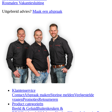
Rosmalen
Vakantiesluiting
Uitgebreid advies?
Maak een afspraak
Klantenservice
Contact
Afspraak maken
Storing melden
Veelgestelde
vragen
Promoties
Retourneren
Product categorieën
Beeld & Geluid
Buitenkeuken &