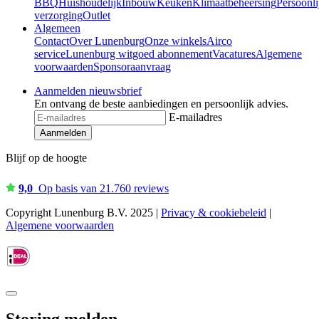
BBQ
Huishoudelijk
Inbouw
Keuken
Klimaatbeheersing
Persoonli
verzorging
Outlet
Algemeen
Contact
Over Lunenburg
Onze winkels
Airco
service
Lunenburg witgoed abonnement
Vacatures
Algemene
voorwaarden
Sponsoraanvraag
Aanmelden nieuwsbrief
En ontvang de beste aanbiedingen en persoonlijk advies.
E-mailadres
Aanmelden
Blijf op de hoogte
9,0
Op basis van 21.760 reviews
Copyright Lunenburg B.V. 2025 |
Privacy & cookiebeleid
|
Algemene voorwaarden