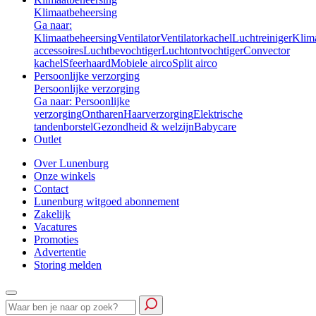
Klimaatbeheersing
Ga naar:
Klimaatbeheersing
Ventilator
Ventilatorkachel
Luchtreiniger
Klim
accessoires
Luchtbevochtiger
Luchtontvochtiger
Convector
kachel
Sfeerhaard
Mobiele airco
Split airco
Persoonlijke verzorging
Persoonlijke verzorging
Ga naar: Persoonlijke
verzorging
Ontharen
Haarverzorging
Elektrische
tandenborstel
Gezondheid & welzijn
Babycare
Outlet
Over Lunenburg
Onze winkels
Contact
Lunenburg witgoed abonnement
Zakelijk
Vacatures
Promoties
Advertentie
Storing melden