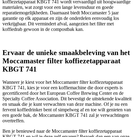
koffiezetapparaat KBGT 741 wordt vervaardigd uit hoogwaardige
materialen, wat zorgt voor een lange levensduur en goede
reparatiemogelijkheden. Daarnaast biedt Moccamaster 5 jaar
garantie op elk apparaat en zijn de onderdelen eenvoudig los
verkrijgbaar. Dit vermindert afval, aangezien het filter met
koffiedrab gewoon in de compostbak kan.
Ervaar de unieke smaakbeleving van het
Moccamaster filter koffiezetapparaat
KBGT 741
Wanneer je kiest voor het Moccamaster filter koffiezetapparaat
KBGT 741, kies je voor een koffiemachine die door experts is
gecertificeerd door het European Coffee Brewing Center en de
Specialty Coffee Association. Dit bevestigt de uitstekende kwaliteit
en smaak die je kunt verwachten van deze machine. Of je nu een
fervent koffiedrinker bent of simpelweg af en toe wilt genieten van
een goede bak, de Moccamaster KBGT 741 zal je verwachtingen
overtreffen.
Ben je benieuwd naar de Moccamaster filter koffiezetapparaat
KBGT 741 en wil je deze zelf ervaren? Bezoek dan een van onze