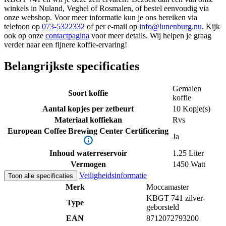
winkels in Nuland, Veghel of Rosmalen, of bestel eenvoudig via
onze webshop. Voor meer informatie kun je ons bereiken via
telefoon op
073-5322332
of per e-mail op
info@lunenburg.nu
. Kijk
ook op onze
contactpagina
voor meer details. Wij helpen je graag
verder naar een fijnere koffie-ervaring!
Belangrijkste specificaties
Gemalen
Soort koffie
koffie
Aantal kopjes per zetbeurt
10 Kopje(s)
Materiaal koffiekan
Rvs
European Coffee Brewing Center Certificering
Ja
Inhoud waterreservoir
1.25 Liter
Vermogen
1450 Watt
Veiligheidsinformatie
Toon alle specificaties
Merk
Moccamaster
KBGT 741 zilver-
Type
geborsteld
EAN
8712072793200