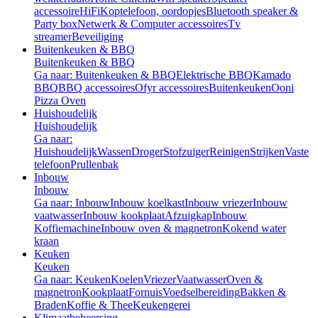
accessoire
HiFi
Koptelefoon, oordopjes
Bluetooth speaker &
Party box
Netwerk & Computer accessoires
Tv
streamer
Beveiliging
Buitenkeuken & BBQ
Buitenkeuken & BBQ
Ga naar: Buitenkeuken & BBQ
Elektrische BBQ
Kamado
BBQ
BBQ accessoires
Ofyr accessoires
Buitenkeuken
Ooni
Pizza Oven
Huishoudelijk
Huishoudelijk
Ga naar:
Huishoudelijk
Wassen
Droger
Stofzuiger
Reinigen
Strijken
Vaste
telefoon
Prullenbak
Inbouw
Inbouw
Ga naar: Inbouw
Inbouw koelkast
Inbouw vriezer
Inbouw
vaatwasser
Inbouw kookplaat
Afzuigkap
Inbouw
Koffiemachine
Inbouw oven & magnetron
Kokend water
kraan
Keuken
Keuken
Ga naar: Keuken
Koelen
Vriezer
Vaatwasser
Oven &
magnetron
Kookplaat
Fornuis
Voedselbereiding
Bakken &
Braden
Koffie & Thee
Keukengerei
Klimaatbeheersing