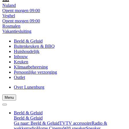
Nuland
Opent morgen 09:00
Veghel
Opent morgen 09:00
Rosmalen
Vakantiesluiting
Beeld & Geluid
Buitenkeuken & BBQ
Huishoudelijk
Inbouw
Keuken
Klimaatbeheersing
Persoonlijke verzorging
Outlet
Over Lunenburg
Menu
Beeld & Geluid
Beeld & Geluid
Ga naar: Beeld & Geluid
TV
TV accessoire
Radio &
wekkerradio
Home Cinema
Wifi speaker
Speaker