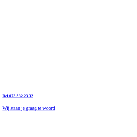
Bel 073 532 23 32
Wij staan je graag te woord