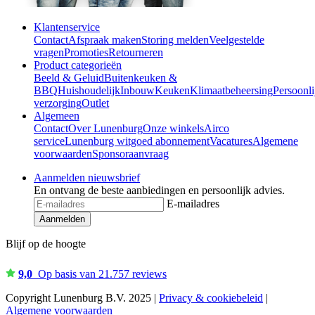
Klantenservice
Contact
Afspraak maken
Storing melden
Veelgestelde
vragen
Promoties
Retourneren
Product categorieën
Beeld & Geluid
Buitenkeuken &
BBQ
Huishoudelijk
Inbouw
Keuken
Klimaatbeheersing
Persoonli
verzorging
Outlet
Algemeen
Contact
Over Lunenburg
Onze winkels
Airco
service
Lunenburg witgoed abonnement
Vacatures
Algemene
voorwaarden
Sponsoraanvraag
Aanmelden nieuwsbrief
En ontvang de beste aanbiedingen en persoonlijk advies.
E-mailadres
Aanmelden
Blijf op de hoogte
9,0
Op basis van 21.757 reviews
Copyright Lunenburg B.V. 2025 |
Privacy & cookiebeleid
|
Algemene voorwaarden