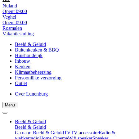
Nuland
Opent 09:00
Veghel
Opent 09:00
Rosmalen
Vakantiesluiting
Beeld & Geluid
Buitenkeuken & BBQ
Huishoudelijk
Inbouw
Keuken
Klimaatbeheersing
Persoonlijke verzorging
Outlet
Over Lunenburg
Menu
Beeld & Geluid
Beeld & Geluid
Ga naar: Beeld & Geluid
TV
TV accessoire
Radio &
wekkerradio
Home Cinema
Wifi speaker
Speaker