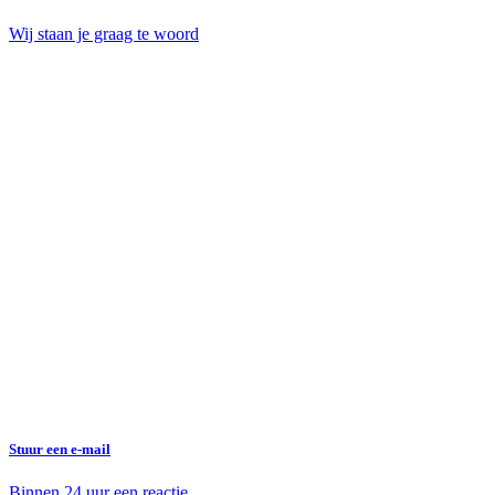
Wij staan je graag te woord
Stuur een e-mail
Binnen 24 uur een reactie