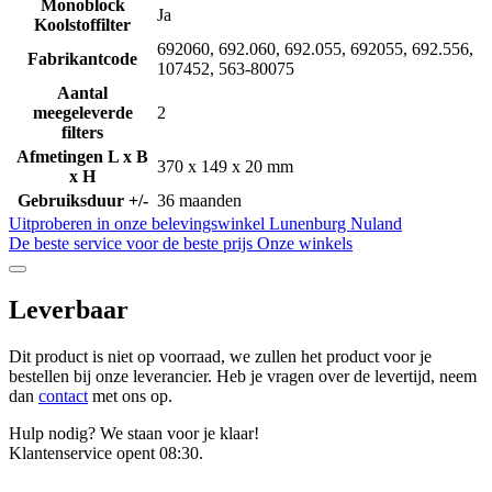
Monoblock
Ja
Koolstoffilter
692060, 692.060, 692.055, 692055, 692.556,
Fabrikantcode
107452, 563-80075
Aantal
meegeleverde
2
filters
Afmetingen L x B
370 x 149 x 20 mm
x H
Gebruiksduur +/-
36 maanden
Uitproberen in onze belevingswinkel
Lunenburg Nuland
De beste service voor de beste prijs
Onze winkels
Leverbaar
Dit product is niet op voorraad, we zullen het product voor je
bestellen bij onze leverancier. Heb je vragen over de levertijd, neem
dan
contact
met ons op.
Hulp nodig? We staan voor je klaar!
Klantenservice opent 08:30.