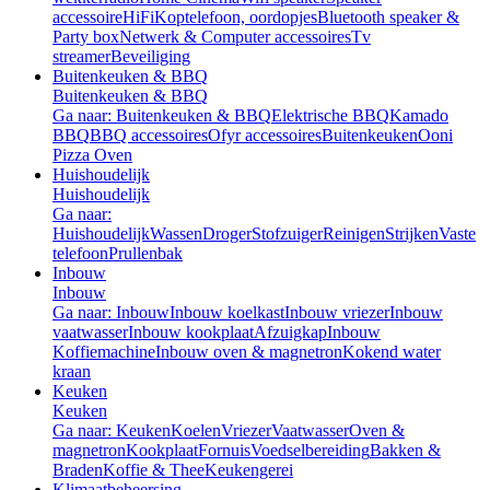
accessoire
HiFi
Koptelefoon, oordopjes
Bluetooth speaker &
Party box
Netwerk & Computer accessoires
Tv
streamer
Beveiliging
Buitenkeuken & BBQ
Buitenkeuken & BBQ
Ga naar: Buitenkeuken & BBQ
Elektrische BBQ
Kamado
BBQ
BBQ accessoires
Ofyr accessoires
Buitenkeuken
Ooni
Pizza Oven
Huishoudelijk
Huishoudelijk
Ga naar:
Huishoudelijk
Wassen
Droger
Stofzuiger
Reinigen
Strijken
Vaste
telefoon
Prullenbak
Inbouw
Inbouw
Ga naar: Inbouw
Inbouw koelkast
Inbouw vriezer
Inbouw
vaatwasser
Inbouw kookplaat
Afzuigkap
Inbouw
Koffiemachine
Inbouw oven & magnetron
Kokend water
kraan
Keuken
Keuken
Ga naar: Keuken
Koelen
Vriezer
Vaatwasser
Oven &
magnetron
Kookplaat
Fornuis
Voedselbereiding
Bakken &
Braden
Koffie & Thee
Keukengerei
Klimaatbeheersing