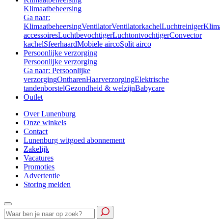
Klimaatbeheersing
Ga naar:
Klimaatbeheersing
Ventilator
Ventilatorkachel
Luchtreiniger
Klim
accessoires
Luchtbevochtiger
Luchtontvochtiger
Convector
kachel
Sfeerhaard
Mobiele airco
Split airco
Persoonlijke verzorging
Persoonlijke verzorging
Ga naar: Persoonlijke
verzorging
Ontharen
Haarverzorging
Elektrische
tandenborstel
Gezondheid & welzijn
Babycare
Outlet
Over Lunenburg
Onze winkels
Contact
Lunenburg witgoed abonnement
Zakelijk
Vacatures
Promoties
Advertentie
Storing melden