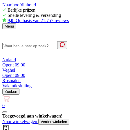
Naar hoofdinhoud
Eerlijke prijzen
Snelle levering & verzending
9,0
Op basis van 21.757 reviews
Menu
Nuland
Opent 09:00
Veghel
Opent 09:00
Rosmalen
Vakantiesluiting
Zoeken
0
Toegevoegd aan winkelwagen!
Naar winkelwagen
Verder winkelen