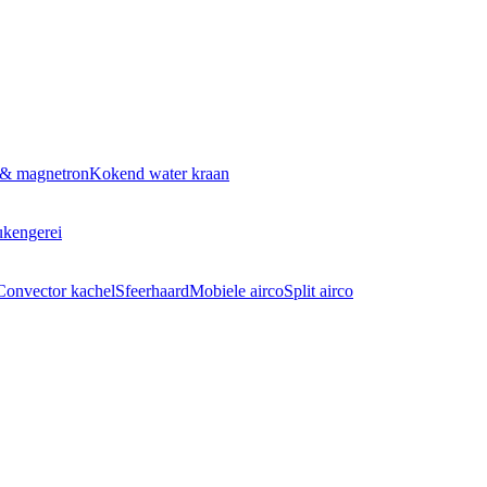
 & magnetron
Kokend water kraan
kengerei
Convector kachel
Sfeerhaard
Mobiele airco
Split airco