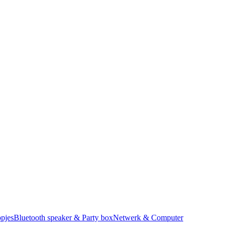
pjes
Bluetooth speaker & Party box
Netwerk & Computer