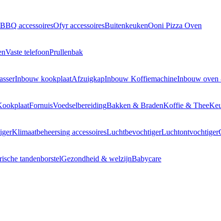
BBQ accessoires
Ofyr accessoires
Buitenkeuken
Ooni Pizza Oven
en
Vaste telefoon
Prullenbak
asser
Inbouw kookplaat
Afzuigkap
Inbouw Koffiemachine
Inbouw oven
Kookplaat
Fornuis
Voedselbereiding
Bakken & Braden
Koffie & Thee
Keu
iger
Klimaatbeheersing accessoires
Luchtbevochtiger
Luchtontvochtiger
rische tandenborstel
Gezondheid & welzijn
Babycare