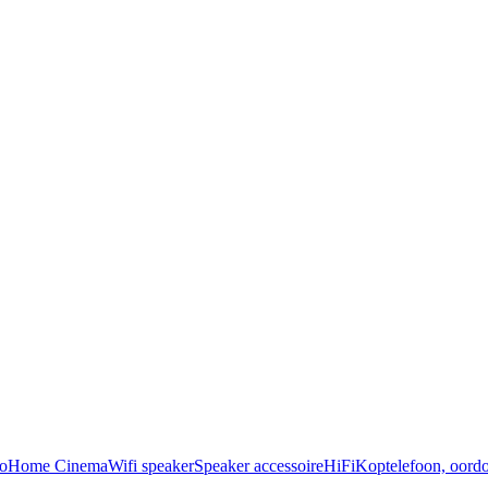
o
Home Cinema
Wifi speaker
Speaker accessoire
HiFi
Koptelefoon, oordo