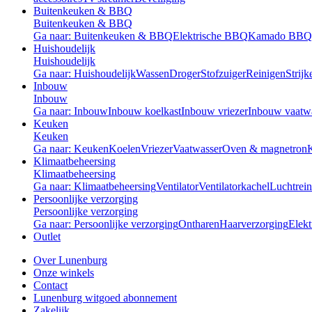
Buitenkeuken & BBQ
Buitenkeuken & BBQ
Ga naar: Buitenkeuken & BBQ
Elektrische BBQ
Kamado BBQ
Huishoudelijk
Huishoudelijk
Ga naar: Huishoudelijk
Wassen
Droger
Stofzuiger
Reinigen
Strijk
Inbouw
Inbouw
Ga naar: Inbouw
Inbouw koelkast
Inbouw vriezer
Inbouw vaatw
Keuken
Keuken
Ga naar: Keuken
Koelen
Vriezer
Vaatwasser
Oven & magnetron
Klimaatbeheersing
Klimaatbeheersing
Ga naar: Klimaatbeheersing
Ventilator
Ventilatorkachel
Luchtrein
Persoonlijke verzorging
Persoonlijke verzorging
Ga naar: Persoonlijke verzorging
Ontharen
Haarverzorging
Elekt
Outlet
Over Lunenburg
Onze winkels
Contact
Lunenburg witgoed abonnement
Zakelijk