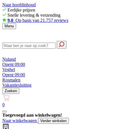
Naar hoofdinhoud
Eerlijke prijzen
Snelle levering & verzending
9,0
Op basis van 21.757 reviews
Menu
Nuland
Opent 09:00
Veghel
Opent 09:00
Rosmalen
Vakantiesluiting
Zoeken
0
Toegevoegd aan winkelwagen!
Naar winkelwagen
Verder winkelen