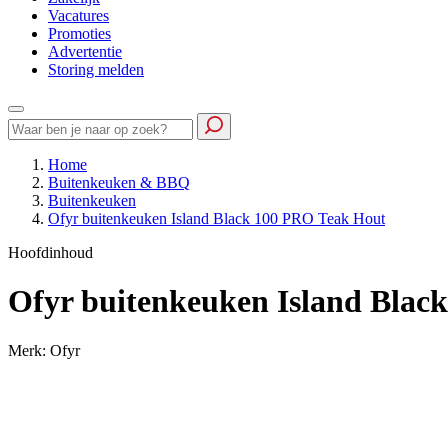
Vacatures
Promoties
Advertentie
Storing melden
Home
Buitenkeuken & BBQ
Buitenkeuken
Ofyr buitenkeuken Island Black 100 PRO Teak Hout
Hoofdinhoud
Ofyr buitenkeuken Island Blac
Merk: Ofyr