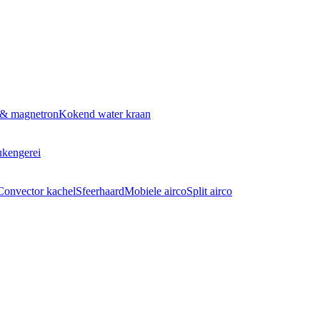
 & magnetron
Kokend water kraan
kengerei
Convector kachel
Sfeerhaard
Mobiele airco
Split airco