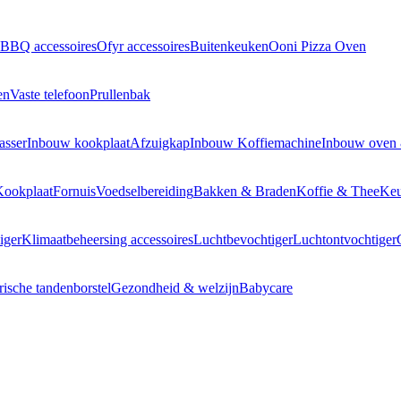
BBQ accessoires
Ofyr accessoires
Buitenkeuken
Ooni Pizza Oven
en
Vaste telefoon
Prullenbak
asser
Inbouw kookplaat
Afzuigkap
Inbouw Koffiemachine
Inbouw oven
Kookplaat
Fornuis
Voedselbereiding
Bakken & Braden
Koffie & Thee
Keu
iger
Klimaatbeheersing accessoires
Luchtbevochtiger
Luchtontvochtiger
rische tandenborstel
Gezondheid & welzijn
Babycare