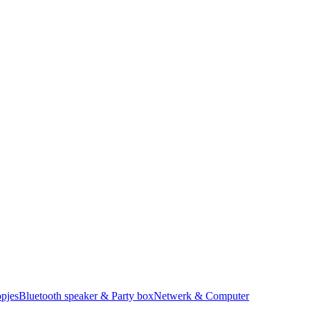
pjes
Bluetooth speaker & Party box
Netwerk & Computer