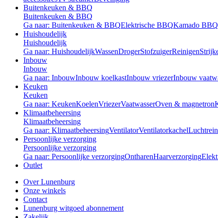
Buitenkeuken & BBQ
Buitenkeuken & BBQ
Ga naar: Buitenkeuken & BBQ
Elektrische BBQ
Kamado BBQ
Huishoudelijk
Huishoudelijk
Ga naar: Huishoudelijk
Wassen
Droger
Stofzuiger
Reinigen
Strijk
Inbouw
Inbouw
Ga naar: Inbouw
Inbouw koelkast
Inbouw vriezer
Inbouw vaatw
Keuken
Keuken
Ga naar: Keuken
Koelen
Vriezer
Vaatwasser
Oven & magnetron
Klimaatbeheersing
Klimaatbeheersing
Ga naar: Klimaatbeheersing
Ventilator
Ventilatorkachel
Luchtrein
Persoonlijke verzorging
Persoonlijke verzorging
Ga naar: Persoonlijke verzorging
Ontharen
Haarverzorging
Elekt
Outlet
Over Lunenburg
Onze winkels
Contact
Lunenburg witgoed abonnement
Zakelijk