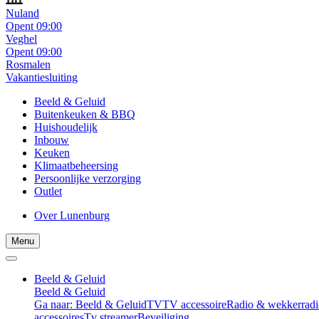
Nuland
Opent 09:00
Veghel
Opent 09:00
Rosmalen
Vakantiesluiting
Beeld & Geluid
Buitenkeuken & BBQ
Huishoudelijk
Inbouw
Keuken
Klimaatbeheersing
Persoonlijke verzorging
Outlet
Over Lunenburg
Menu
Beeld & Geluid
Beeld & Geluid
Ga naar: Beeld & Geluid
TV
TV accessoire
Radio & wekkerradi
accessoires
Tv streamer
Beveiliging