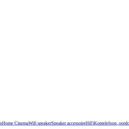
o
Home Cinema
Wifi speaker
Speaker accessoire
HiFi
Koptelefoon, oordo