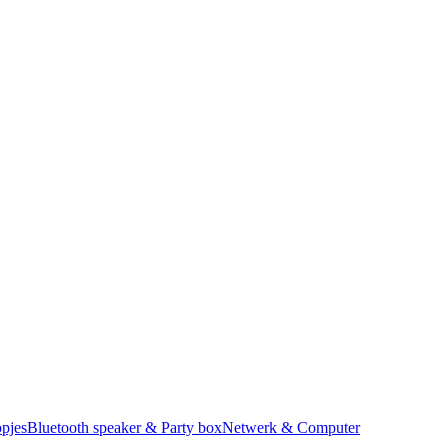
pjes
Bluetooth speaker & Party box
Netwerk & Computer