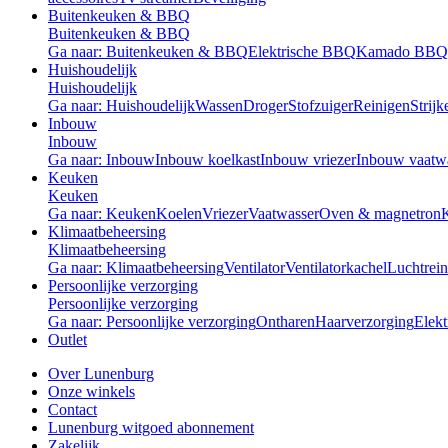
Buitenkeuken & BBQ
Buitenkeuken & BBQ
Ga naar: Buitenkeuken & BBQ
Elektrische BBQ
Kamado BBQ
Huishoudelijk
Huishoudelijk
Ga naar: Huishoudelijk
Wassen
Droger
Stofzuiger
Reinigen
Strijk
Inbouw
Inbouw
Ga naar: Inbouw
Inbouw koelkast
Inbouw vriezer
Inbouw vaatw
Keuken
Keuken
Ga naar: Keuken
Koelen
Vriezer
Vaatwasser
Oven & magnetron
Klimaatbeheersing
Klimaatbeheersing
Ga naar: Klimaatbeheersing
Ventilator
Ventilatorkachel
Luchtrein
Persoonlijke verzorging
Persoonlijke verzorging
Ga naar: Persoonlijke verzorging
Ontharen
Haarverzorging
Elekt
Outlet
Over Lunenburg
Onze winkels
Contact
Lunenburg witgoed abonnement
Zakelijk