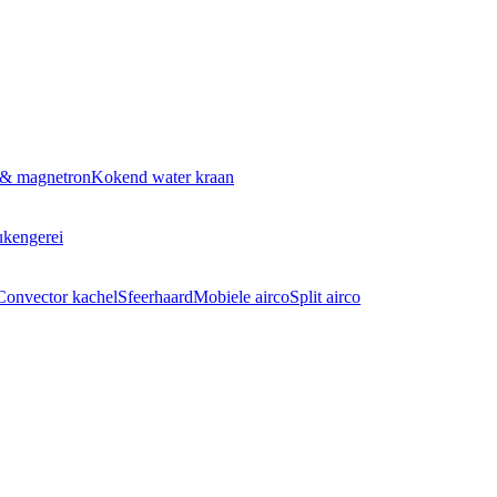
 & magnetron
Kokend water kraan
kengerei
Convector kachel
Sfeerhaard
Mobiele airco
Split airco