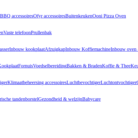
BBQ accessoires
Ofyr accessoires
Buitenkeuken
Ooni Pizza Oven
en
Vaste telefoon
Prullenbak
asser
Inbouw kookplaat
Afzuigkap
Inbouw Koffiemachine
Inbouw oven
Kookplaat
Fornuis
Voedselbereiding
Bakken & Braden
Koffie & Thee
Keu
iger
Klimaatbeheersing accessoires
Luchtbevochtiger
Luchtontvochtiger
rische tandenborstel
Gezondheid & welzijn
Babycare