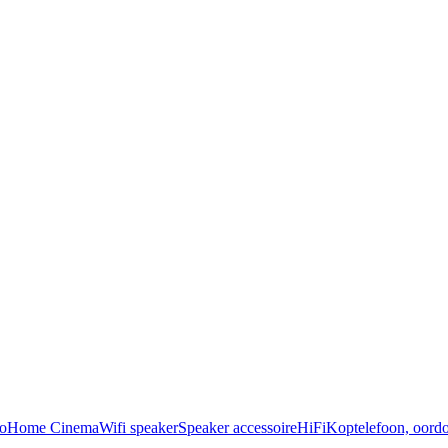
o
Home Cinema
Wifi speaker
Speaker accessoire
HiFi
Koptelefoon, oordo