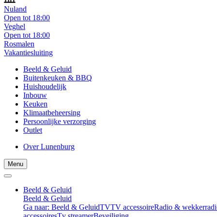
Nuland
Open tot 18:00
Veghel
Open tot 18:00
Rosmalen
Vakantiesluiting
Beeld & Geluid
Buitenkeuken & BBQ
Huishoudelijk
Inbouw
Keuken
Klimaatbeheersing
Persoonlijke verzorging
Outlet
Over Lunenburg
Menu
Beeld & Geluid
Beeld & Geluid
Ga naar: Beeld & Geluid
TV
TV accessoire
Radio & wekkerradi
accessoires
Tv streamer
Beveiliging