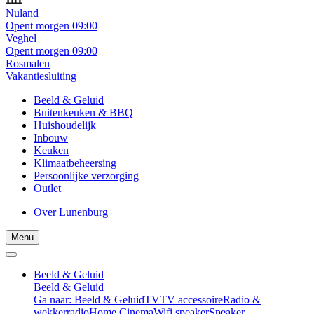
Nuland
Opent morgen 09:00
Veghel
Opent morgen 09:00
Rosmalen
Vakantiesluiting
Beeld & Geluid
Buitenkeuken & BBQ
Huishoudelijk
Inbouw
Keuken
Klimaatbeheersing
Persoonlijke verzorging
Outlet
Over Lunenburg
Menu
Beeld & Geluid
Beeld & Geluid
Ga naar: Beeld & Geluid
TV
TV accessoire
Radio &
wekkerradio
Home Cinema
Wifi speaker
Speaker