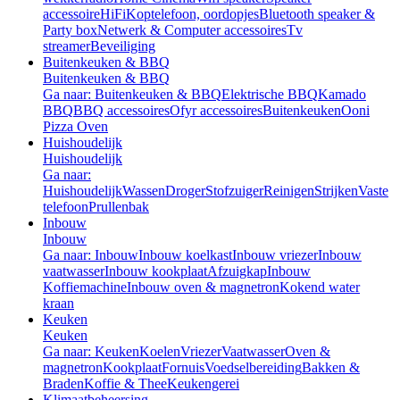
accessoire
HiFi
Koptelefoon, oordopjes
Bluetooth speaker &
Party box
Netwerk & Computer accessoires
Tv
streamer
Beveiliging
Buitenkeuken & BBQ
Buitenkeuken & BBQ
Ga naar: Buitenkeuken & BBQ
Elektrische BBQ
Kamado
BBQ
BBQ accessoires
Ofyr accessoires
Buitenkeuken
Ooni
Pizza Oven
Huishoudelijk
Huishoudelijk
Ga naar:
Huishoudelijk
Wassen
Droger
Stofzuiger
Reinigen
Strijken
Vaste
telefoon
Prullenbak
Inbouw
Inbouw
Ga naar: Inbouw
Inbouw koelkast
Inbouw vriezer
Inbouw
vaatwasser
Inbouw kookplaat
Afzuigkap
Inbouw
Koffiemachine
Inbouw oven & magnetron
Kokend water
kraan
Keuken
Keuken
Ga naar: Keuken
Koelen
Vriezer
Vaatwasser
Oven &
magnetron
Kookplaat
Fornuis
Voedselbereiding
Bakken &
Braden
Koffie & Thee
Keukengerei
Klimaatbeheersing