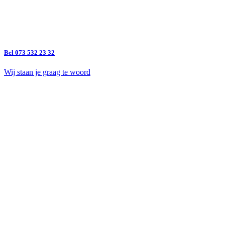
Bel 073 532 23 32
Wij staan je graag te woord