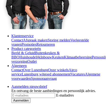
Klantenservice
Contact
Afspraak maken
Storing melden
Veelgestelde
vragen
Promoties
Retourneren
Product categorieën
Beeld & Geluid
Buitenkeuken &
BBQ
Huishoudelijk
Inbouw
Keuken
Klimaatbeheersing
Persoonli
verzorging
Outlet
Algemeen
Contact
Over Lunenburg
Onze winkels
Airco
service
Lunenburg witgoed abonnement
Vacatures
Algemene
voorwaarden
Sponsoraanvraag
Aanmelden nieuwsbrief
En ontvang de beste aanbiedingen en persoonlijk advies.
E-mailadres
Aanmelden