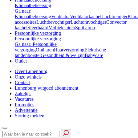
Klimaatbeheersing
Ga naar:
Klimaatbeheersing
Ventilator
Ventilatorkachel
Luchtreiniger
Klim
accessoires
Luchtbevochtiger
Luchtontvochtiger
Convector
kachel
Sfeerhaard
Mobiele airco
Split airco
Persoonlijke verzorging
Persoonlijke verzorging
Ga naar: Persoonlijke
verzorging
Ontharen
Haarverzorging
Elektrische
tandenborstel
Gezondheid & welzijn
Babycare
Outlet
Over Lunenburg
Onze winkels
Contact
Lunenburg witgoed abonnement
Zakelijk
Vacatures
Promoties
Advertentie
Storing melden