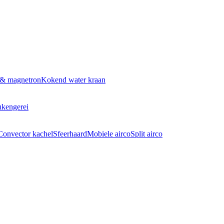
 & magnetron
Kokend water kraan
kengerei
Convector kachel
Sfeerhaard
Mobiele airco
Split airco