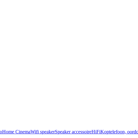
o
Home Cinema
Wifi speaker
Speaker accessoire
HiFi
Koptelefoon, oordo