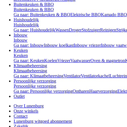
Buitenkeuken & BBQ
Buitenkeuken & BBQ
Ga naar: Buitenkeuken & BBQ
Elektrische BBQ
Kamado BBQ
Huishoudelijk
Huishoudelijk
Ga naar: Huishoudelijk
Wassen
Droger
Stofzuiger
Reinigen
Strijk
Inbouw
Inbouw
Ga naar: Inbouw
Inbouw koelkast
Inbouw vriezer
Inbouw vaatw
Keuken
Keuken
Ga naar: Keuken
Koelen
Vriezer
Vaatwasser
Oven & magnetron
Klimaatbeheersing
Klimaatbeheersing
Ga naar: Klimaatbeheersing
Ventilator
Ventilatorkachel
Luchtrein
Persoonlijke verzorging
Persoonlijke verzorging
Ga naar: Persoonlijke verzorging
Ontharen
Haarverzorging
Elekt
Outlet
Over Lunenburg
Onze winkels
Contact
Lunenburg witgoed abonnement
Zakelijk