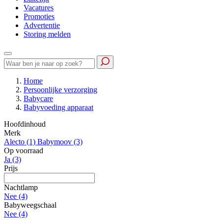
Vacatures
Promoties
Advertentie
Storing melden
Home
Persoonlijke verzorging
Babycare
Babyvoeding apparaat
Hoofdinhoud
Merk
Alecto
(1)
Babymoov
(3)
Op voorraad
Ja
(3)
Prijs
Nachtlamp
Nee
(4)
Babyweegschaal
Nee
(4)