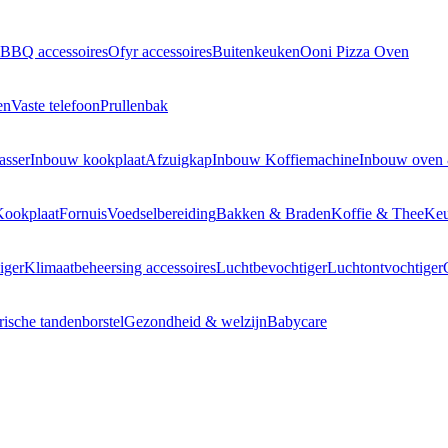
BBQ accessoires
Ofyr accessoires
Buitenkeuken
Ooni Pizza Oven
en
Vaste telefoon
Prullenbak
asser
Inbouw kookplaat
Afzuigkap
Inbouw Koffiemachine
Inbouw oven
Kookplaat
Fornuis
Voedselbereiding
Bakken & Braden
Koffie & Thee
Keu
iger
Klimaatbeheersing accessoires
Luchtbevochtiger
Luchtontvochtiger
rische tandenborstel
Gezondheid & welzijn
Babycare