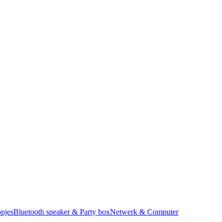
pjes
Bluetooth speaker & Party box
Netwerk & Computer