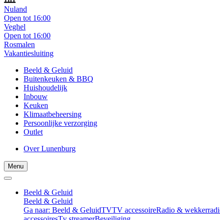
Nuland
Open tot 16:00
Veghel
Open tot 16:00
Rosmalen
Vakantiesluiting
Beeld & Geluid
Buitenkeuken & BBQ
Huishoudelijk
Inbouw
Keuken
Klimaatbeheersing
Persoonlijke verzorging
Outlet
Over Lunenburg
Menu
Beeld & Geluid
Beeld & Geluid
Ga naar: Beeld & Geluid
TV
TV accessoire
Radio & wekkerradi
accessoires
Tv streamer
Beveiliging