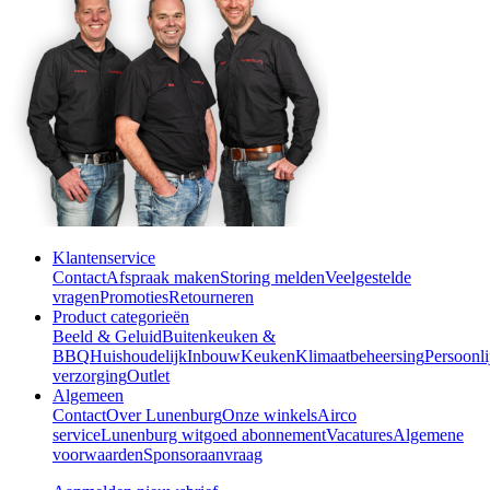
Klantenservice
Contact
Afspraak maken
Storing melden
Veelgestelde
vragen
Promoties
Retourneren
Product categorieën
Beeld & Geluid
Buitenkeuken &
BBQ
Huishoudelijk
Inbouw
Keuken
Klimaatbeheersing
Persoonli
verzorging
Outlet
Algemeen
Contact
Over Lunenburg
Onze winkels
Airco
service
Lunenburg witgoed abonnement
Vacatures
Algemene
voorwaarden
Sponsoraanvraag