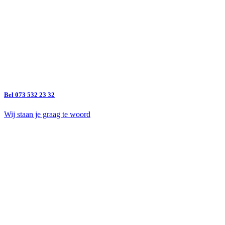
Bel 073 532 23 32
Wij staan je graag te woord