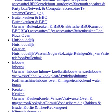
accessoire
HiFi
Koptelefoon, oordopjes
Bluetooth speaker &
Party box
Netwerk & Computer accessoires
Tv
streamer
Beveiliging
Buitenkeuken & BBQ
Buitenkeuken & BBQ
Ga naar: Buitenkeuken & BBQ
Elektrische BBQ
Kamado
BBQ
BBQ accessoires
Ofyr accessoires
Buitenkeuken
Ooni
Pizza Oven
Huishoudelijk
Huishoudelijk
Ga naar:
Huishoudelijk
Wassen
Droger
Stofzuiger
Reinigen
Strijken
Vaste
telefoon
Prullenbak
Inbouw
Inbouw
Ga naar: Inbouw
Inbouw koelkast
Inbouw vriezer
Inbouw
vaatwasser
Inbouw kookplaat
Afzuigkap
Inbouw
Koffiemachine
Inbouw oven & magnetron
Kokend water
kraan
Keuken
Keuken
Ga naar: Keuken
Koelen
Vriezer
Vaatwasser
Oven &
magnetron
Kookplaat
Fornuis
Voedselbereiding
Bakken &
Braden
Koffie & Thee
Keukengerei
Klimaatbeheersing