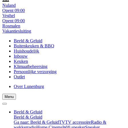
Nuland
Opent 09:00
Veghel
Opent 09:00
Rosmalen
Vakantiesluiting
Beeld & Geluid
Buitenkeuken & BBQ
Huishoudelijk
Inbouw
Keuken
Klimaatbeheersing
Persoonlijke verzorging
Outlet
Over Lunenburg
Menu
Beeld & Geluid
Beeld & Geluid
Ga naar: Beeld & Geluid
TV
TV accessoire
Radio &
wekkerradio
Home Cinema
Wifi speaker
Speaker