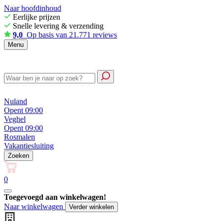
Naar hoofdinhoud
Eerlijke prijzen
Snelle levering & verzending
9,0
Op basis van 21.771 reviews
Menu
Nuland
Opent 09:00
Veghel
Opent 09:00
Rosmalen
Vakantiesluiting
Zoeken
0
Toegevoegd aan winkelwagen!
Naar winkelwagen
Verder winkelen