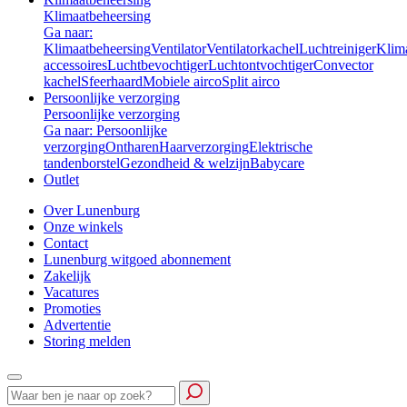
Klimaatbeheersing
Ga naar:
Klimaatbeheersing
Ventilator
Ventilatorkachel
Luchtreiniger
Klim
accessoires
Luchtbevochtiger
Luchtontvochtiger
Convector
kachel
Sfeerhaard
Mobiele airco
Split airco
Persoonlijke verzorging
Persoonlijke verzorging
Ga naar: Persoonlijke
verzorging
Ontharen
Haarverzorging
Elektrische
tandenborstel
Gezondheid & welzijn
Babycare
Outlet
Over Lunenburg
Onze winkels
Contact
Lunenburg witgoed abonnement
Zakelijk
Vacatures
Promoties
Advertentie
Storing melden