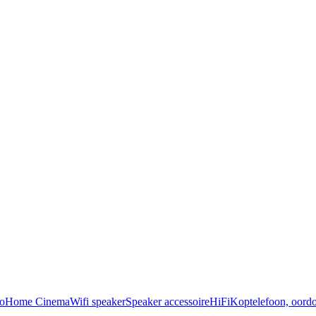
o
Home Cinema
Wifi speaker
Speaker accessoire
HiFi
Koptelefoon, oordo