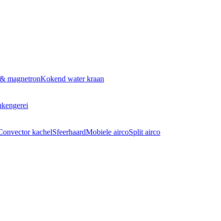
 & magnetron
Kokend water kraan
kengerei
Convector kachel
Sfeerhaard
Mobiele airco
Split airco