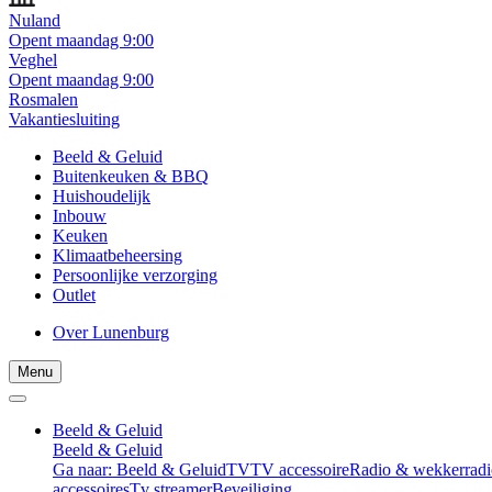
Nuland
Opent maandag 9:00
Veghel
Opent maandag 9:00
Rosmalen
Vakantiesluiting
Beeld & Geluid
Buitenkeuken & BBQ
Huishoudelijk
Inbouw
Keuken
Klimaatbeheersing
Persoonlijke verzorging
Outlet
Over Lunenburg
Menu
Beeld & Geluid
Beeld & Geluid
Ga naar: Beeld & Geluid
TV
TV accessoire
Radio & wekkerradi
accessoires
Tv streamer
Beveiliging