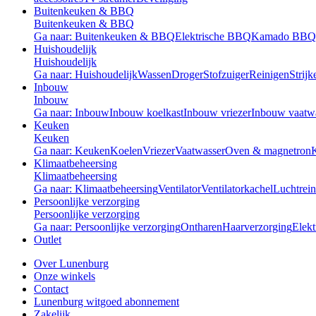
Buitenkeuken & BBQ
Buitenkeuken & BBQ
Ga naar: Buitenkeuken & BBQ
Elektrische BBQ
Kamado BBQ
Huishoudelijk
Huishoudelijk
Ga naar: Huishoudelijk
Wassen
Droger
Stofzuiger
Reinigen
Strijk
Inbouw
Inbouw
Ga naar: Inbouw
Inbouw koelkast
Inbouw vriezer
Inbouw vaatw
Keuken
Keuken
Ga naar: Keuken
Koelen
Vriezer
Vaatwasser
Oven & magnetron
Klimaatbeheersing
Klimaatbeheersing
Ga naar: Klimaatbeheersing
Ventilator
Ventilatorkachel
Luchtrein
Persoonlijke verzorging
Persoonlijke verzorging
Ga naar: Persoonlijke verzorging
Ontharen
Haarverzorging
Elekt
Outlet
Over Lunenburg
Onze winkels
Contact
Lunenburg witgoed abonnement
Zakelijk