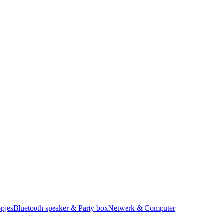
pjes
Bluetooth speaker & Party box
Netwerk & Computer