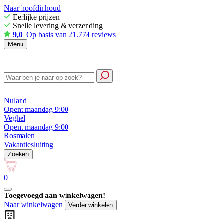
Naar hoofdinhoud
Eerlijke prijzen
Snelle levering & verzending
9,0
Op basis van 21.774 reviews
Menu
Nuland
Opent maandag 9:00
Veghel
Opent maandag 9:00
Rosmalen
Vakantiesluiting
Zoeken
0
Toegevoegd aan winkelwagen!
Naar winkelwagen
Verder winkelen