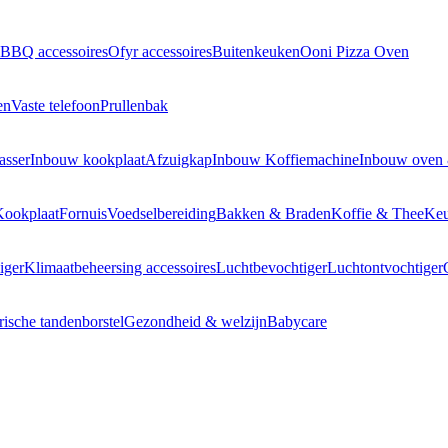
BBQ accessoires
Ofyr accessoires
Buitenkeuken
Ooni Pizza Oven
en
Vaste telefoon
Prullenbak
asser
Inbouw kookplaat
Afzuigkap
Inbouw Koffiemachine
Inbouw oven
Kookplaat
Fornuis
Voedselbereiding
Bakken & Braden
Koffie & Thee
Keu
iger
Klimaatbeheersing accessoires
Luchtbevochtiger
Luchtontvochtiger
rische tandenborstel
Gezondheid & welzijn
Babycare