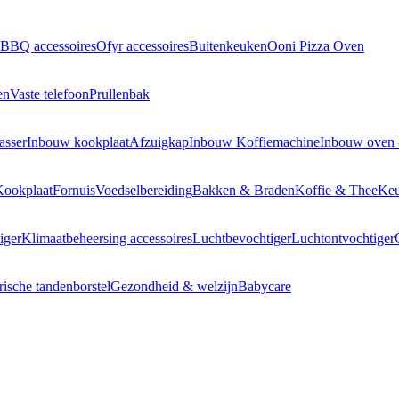
BBQ accessoires
Ofyr accessoires
Buitenkeuken
Ooni Pizza Oven
en
Vaste telefoon
Prullenbak
asser
Inbouw kookplaat
Afzuigkap
Inbouw Koffiemachine
Inbouw oven
Kookplaat
Fornuis
Voedselbereiding
Bakken & Braden
Koffie & Thee
Keu
iger
Klimaatbeheersing accessoires
Luchtbevochtiger
Luchtontvochtiger
rische tandenborstel
Gezondheid & welzijn
Babycare