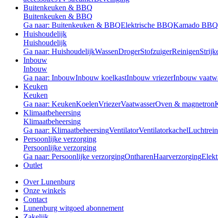
Buitenkeuken & BBQ
Buitenkeuken & BBQ
Ga naar: Buitenkeuken & BBQ
Elektrische BBQ
Kamado BBQ
Huishoudelijk
Huishoudelijk
Ga naar: Huishoudelijk
Wassen
Droger
Stofzuiger
Reinigen
Strijk
Inbouw
Inbouw
Ga naar: Inbouw
Inbouw koelkast
Inbouw vriezer
Inbouw vaatw
Keuken
Keuken
Ga naar: Keuken
Koelen
Vriezer
Vaatwasser
Oven & magnetron
Klimaatbeheersing
Klimaatbeheersing
Ga naar: Klimaatbeheersing
Ventilator
Ventilatorkachel
Luchtrein
Persoonlijke verzorging
Persoonlijke verzorging
Ga naar: Persoonlijke verzorging
Ontharen
Haarverzorging
Elekt
Outlet
Over Lunenburg
Onze winkels
Contact
Lunenburg witgoed abonnement
Zakelijk