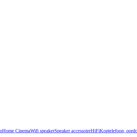
o
Home Cinema
Wifi speaker
Speaker accessoire
HiFi
Koptelefoon, oordo