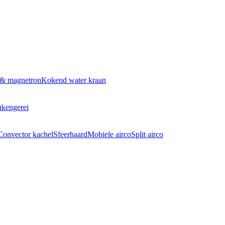
 & magnetron
Kokend water kraan
kengerei
Convector kachel
Sfeerhaard
Mobiele airco
Split airco