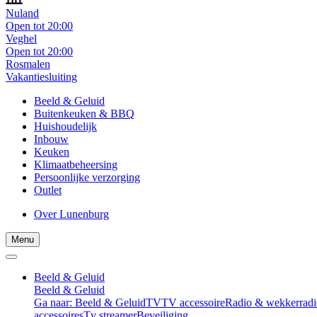
Nuland
Open tot 20:00
Veghel
Open tot 20:00
Rosmalen
Vakantiesluiting
Beeld & Geluid
Buitenkeuken & BBQ
Huishoudelijk
Inbouw
Keuken
Klimaatbeheersing
Persoonlijke verzorging
Outlet
Over Lunenburg
Menu
Beeld & Geluid
Beeld & Geluid
Ga naar: Beeld & Geluid
TV
TV accessoire
Radio & wekkerradi
accessoires
Tv streamer
Beveiliging