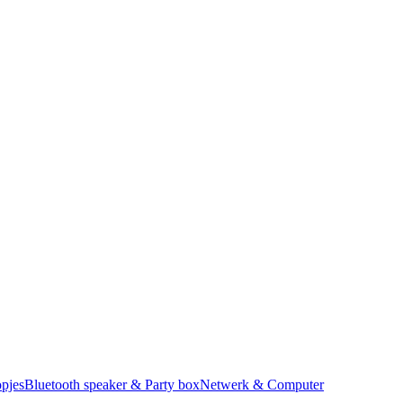
pjes
Bluetooth speaker & Party box
Netwerk & Computer