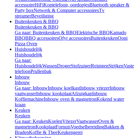
accessoire
HiFi
Koptelefoon, oordopjes
Bluetooth speaker &
Party box
Netwerk & Computer accessoires
Tv
streamer
Beveiliging
Buitenkeuken & BBQ
Buitenkeuken & BBQ
Ga naar: Buitenkeuken & BBQ
Elektrische BBQ
Kamado
BBQ
BBQ accessoires
Ofyr accessoires
Buitenkeuken
Ooni
Pizza Oven
Huishoudelijk
Huishoudelijk
Ga naar:
Huishoudelijk
Wassen
Droger
Stofzuiger
Reinigen
Strijken
Vaste
telefoon
Prullenbak
Inbouw
Inbouw
Ga naar: Inbouw
Inbouw koelkast
Inbouw vriezer
Inbouw
vaatwasser
Inbouw kookplaat
Afzuigkap
Inbouw
Koffiemachine
Inbouw oven & magnetron
Kokend water
kraan
Keuken
Keuken
Ga naar: Keuken
Koelen
Vriezer
Vaatwasser
Oven &
magnetron
Kookplaat
Fornuis
Voedselbereiding
Bakken &
Braden
Koffie & Thee
Keukengerei
Klimaatbeheersing