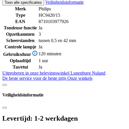
Veiligheidsinformatie
Toon alle specificaties
Merk
Philips
Type
HC9420/15
EAN
8710103977926
Tondeuse functie
Ja
Opzetkammen
3
Scheerstanden
tussen 0,5 en 42 mm
Controle lampje
Ja
120 minuten
Gebruiksduur
Oplaadtijd
1 uur
Tas/etui
Ja
Uitproberen in onze belevingswinkel
Lunenburg Nuland
De beste service voor de beste prijs
Onze winkels
Veiligheidsinformatie
Levertijd: 1-2 werkdagen