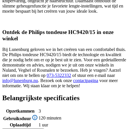
knipervaring, ongeacht je haarstructuur. Daarnaast onthoudt de
slimme geheugenfunctie je favoriete lengte-instellingen, wat tijd en
moeite bespaart bij het creëren van jouw ideale look.
Ontdek de Philips tondeuse HC9420/15 in onze
winkel
Bij Lunenburg geloven we in het creëren van een comfortabel thuis.
De Philips tondeuse HC9420/15 biedt de technologie en kwaliteit
die je nodig hebt om er op je best uit te zien. Voor een gedetailleerde
demonstratie en advies, nodigen we je uit om onze winkels in
Nuland, Veghel of Rosmalen te bezoeken. Heb je vragen? Aarzel
niet om ons te bellen op
073-5322332
of stuur een e-mail naar
info@lunenburg.nu
. Bezoek ook onze
contactpagina
voor meer
informatie. Wij staan klaar om je te helpen!
Belangrijkste specificaties
Opzetkammen
3
120 minuten
Gebruiksduur
Oplaadtijd
1 uur