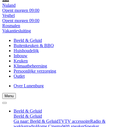
Nuland
Opent morgen 09:00
Veghel
Opent morgen 09:00
Rosmalen
Vakantiesluiting
Beeld & Geluid
Buitenkeuken & BBQ
Huishoudelijk
Inbouw
Keuken
Klimaatbeheersing
Persoonlijke verzorging
Outlet
Over Lunenburg
Menu
Beeld & Geluid
Beeld & Geluid
Ga naar: Beeld & Geluid
TV
TV accessoire
Radio &
wekkerradio
Home Cinema
Wifi speaker
Speaker