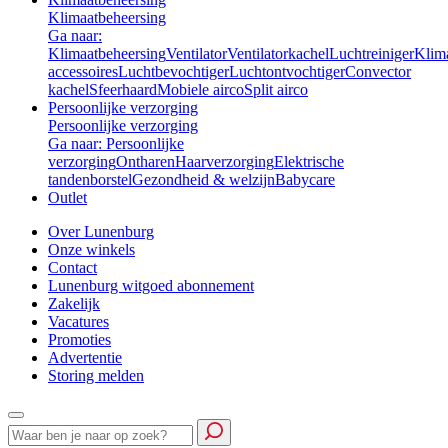
Klimaatbeheersing
Ga naar:
Klimaatbeheersing
Ventilator
Ventilatorkachel
Luchtreiniger
Klim
accessoires
Luchtbevochtiger
Luchtontvochtiger
Convector
kachel
Sfeerhaard
Mobiele airco
Split airco
Persoonlijke verzorging
Persoonlijke verzorging
Ga naar: Persoonlijke
verzorging
Ontharen
Haarverzorging
Elektrische
tandenborstel
Gezondheid & welzijn
Babycare
Outlet
Over Lunenburg
Onze winkels
Contact
Lunenburg witgoed abonnement
Zakelijk
Vacatures
Promoties
Advertentie
Storing melden