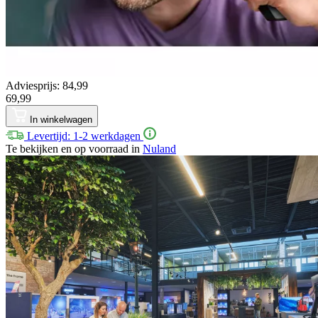
Adviesprijs: 84,99
69,99
In winkelwagen
Levertijd: 1-2 werkdagen
Te bekijken en op voorraad in
Nuland