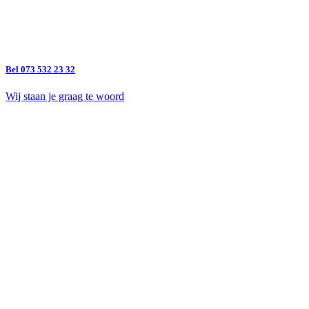
Bel 073 532 23 32
Wij staan je graag te woord