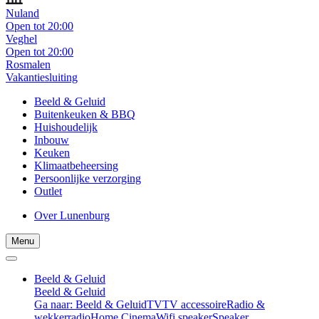
Nuland
Open tot 20:00
Veghel
Open tot 20:00
Rosmalen
Vakantiesluiting
Beeld & Geluid
Buitenkeuken & BBQ
Huishoudelijk
Inbouw
Keuken
Klimaatbeheersing
Persoonlijke verzorging
Outlet
Over Lunenburg
Menu
Beeld & Geluid
Beeld & Geluid
Ga naar: Beeld & Geluid
TV
TV accessoire
Radio &
wekkerradio
Home Cinema
Wifi speaker
Speaker