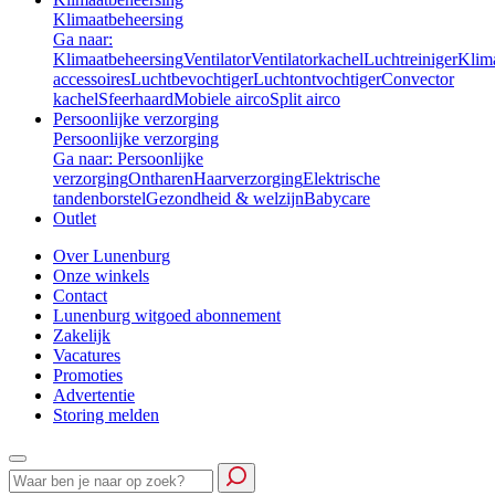
Klimaatbeheersing
Ga naar:
Klimaatbeheersing
Ventilator
Ventilatorkachel
Luchtreiniger
Klim
accessoires
Luchtbevochtiger
Luchtontvochtiger
Convector
kachel
Sfeerhaard
Mobiele airco
Split airco
Persoonlijke verzorging
Persoonlijke verzorging
Ga naar: Persoonlijke
verzorging
Ontharen
Haarverzorging
Elektrische
tandenborstel
Gezondheid & welzijn
Babycare
Outlet
Over Lunenburg
Onze winkels
Contact
Lunenburg witgoed abonnement
Zakelijk
Vacatures
Promoties
Advertentie
Storing melden