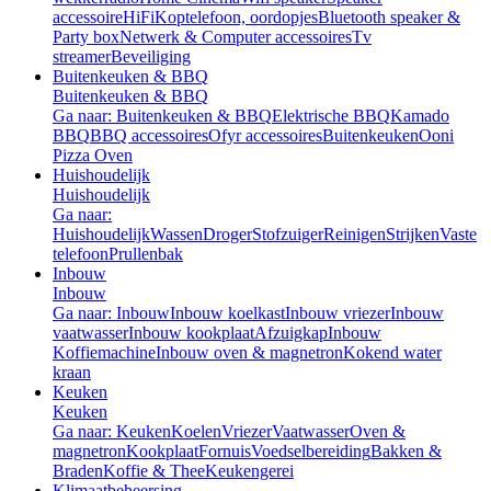
accessoire
HiFi
Koptelefoon, oordopjes
Bluetooth speaker &
Party box
Netwerk & Computer accessoires
Tv
streamer
Beveiliging
Buitenkeuken & BBQ
Buitenkeuken & BBQ
Ga naar: Buitenkeuken & BBQ
Elektrische BBQ
Kamado
BBQ
BBQ accessoires
Ofyr accessoires
Buitenkeuken
Ooni
Pizza Oven
Huishoudelijk
Huishoudelijk
Ga naar:
Huishoudelijk
Wassen
Droger
Stofzuiger
Reinigen
Strijken
Vaste
telefoon
Prullenbak
Inbouw
Inbouw
Ga naar: Inbouw
Inbouw koelkast
Inbouw vriezer
Inbouw
vaatwasser
Inbouw kookplaat
Afzuigkap
Inbouw
Koffiemachine
Inbouw oven & magnetron
Kokend water
kraan
Keuken
Keuken
Ga naar: Keuken
Koelen
Vriezer
Vaatwasser
Oven &
magnetron
Kookplaat
Fornuis
Voedselbereiding
Bakken &
Braden
Koffie & Thee
Keukengerei
Klimaatbeheersing