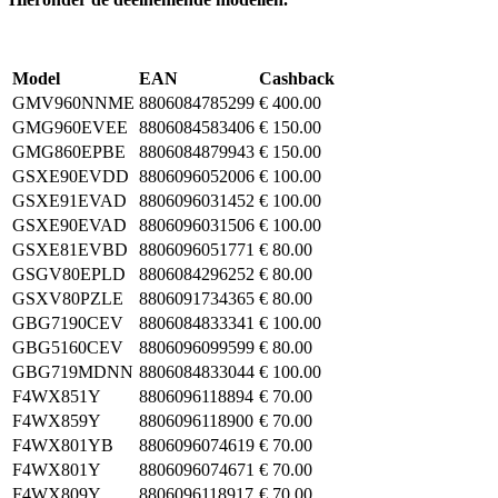
Model
EAN
Cashback
GMV960NNME
8806084785299
€ 400.00
GMG960EVEE
8806084583406
€ 150.00
GMG860EPBE
8806084879943
€ 150.00
GSXE90EVDD
8806096052006
€ 100.00
GSXE91EVAD
8806096031452
€ 100.00
GSXE90EVAD
8806096031506
€ 100.00
GSXE81EVBD
8806096051771
€ 80.00
GSGV80EPLD
8806084296252
€ 80.00
GSXV80PZLE
8806091734365
€ 80.00
GBG7190CEV
8806084833341
€ 100.00
GBG5160CEV
8806096099599
€ 80.00
GBG719MDNN
8806084833044
€ 100.00
F4WX851Y
8806096118894
€ 70.00
F4WX859Y
8806096118900
€ 70.00
F4WX801YB
8806096074619
€ 70.00
F4WX801Y
8806096074671
€ 70.00
F4WX809Y
8806096118917
€ 70.00