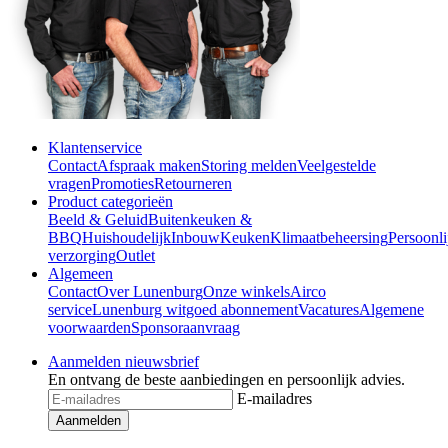
Klantenservice
Contact
Afspraak maken
Storing melden
Veelgestelde
vragen
Promoties
Retourneren
Product categorieën
Beeld & Geluid
Buitenkeuken &
BBQ
Huishoudelijk
Inbouw
Keuken
Klimaatbeheersing
Persoonli
verzorging
Outlet
Algemeen
Contact
Over Lunenburg
Onze winkels
Airco
service
Lunenburg witgoed abonnement
Vacatures
Algemene
voorwaarden
Sponsoraanvraag
Aanmelden nieuwsbrief
En ontvang de beste aanbiedingen en persoonlijk advies.
E-mailadres
Aanmelden