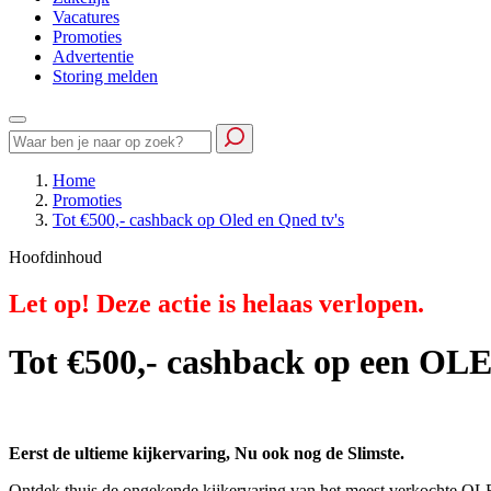
Vacatures
Promoties
Advertentie
Storing melden
Home
Promoties
Tot €500,- cashback op Oled en Qned tv's
Hoofdinhoud
Let op! Deze actie is helaas verlopen.
Tot €500,- cashback op een O
Eerst de ultieme kijkervaring, Nu ook nog de Slimste.
Ontdek thuis de ongekende kijkervaring van het meest verkochte OL