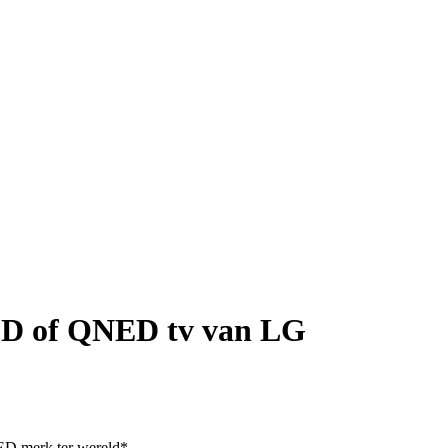
LED of QNED tv van LG
ED merk ter wereld*.