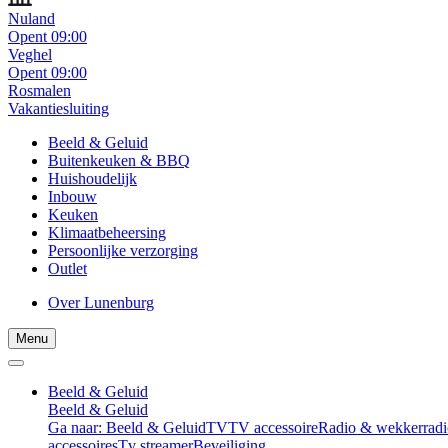
Nuland
Opent 09:00
Veghel
Opent 09:00
Rosmalen
Vakantiesluiting
Beeld & Geluid
Buitenkeuken & BBQ
Huishoudelijk
Inbouw
Keuken
Klimaatbeheersing
Persoonlijke verzorging
Outlet
Over Lunenburg
Menu
Beeld & Geluid
Beeld & Geluid
Ga naar: Beeld & Geluid
TV
TV accessoire
Radio & wekkerradi
accessoires
Tv streamer
Beveiliging