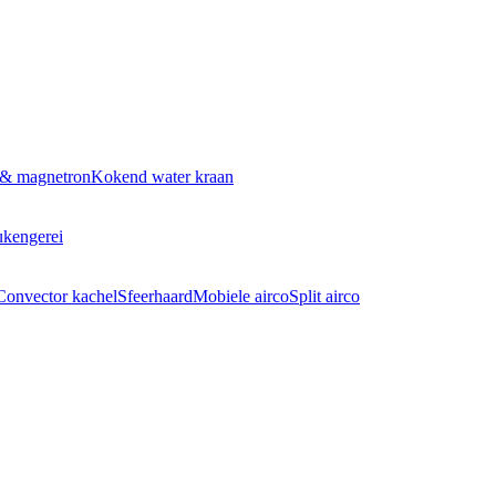
 & magnetron
Kokend water kraan
kengerei
Convector kachel
Sfeerhaard
Mobiele airco
Split airco