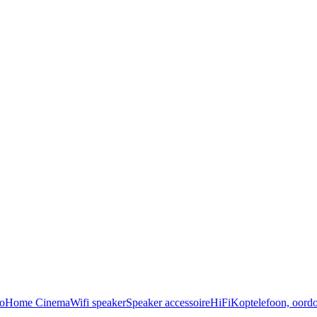
o
Home Cinema
Wifi speaker
Speaker accessoire
HiFi
Koptelefoon, oordo