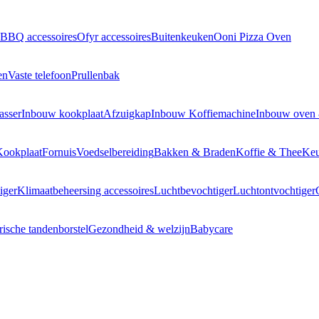
BBQ accessoires
Ofyr accessoires
Buitenkeuken
Ooni Pizza Oven
en
Vaste telefoon
Prullenbak
asser
Inbouw kookplaat
Afzuigkap
Inbouw Koffiemachine
Inbouw oven
Kookplaat
Fornuis
Voedselbereiding
Bakken & Braden
Koffie & Thee
Keu
iger
Klimaatbeheersing accessoires
Luchtbevochtiger
Luchtontvochtiger
rische tandenborstel
Gezondheid & welzijn
Babycare