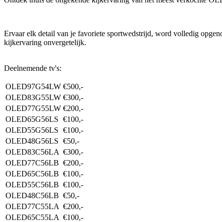
Ervaar elk detail van je favoriete sportwedstrijd, word volledig opg
kijkervaring onvergetelijk.
Deelnemende tv's:
OLED97G54LW
€500,-
OLED83G55LW
€300,-
OLED77G55LW
€200,-
OLED65G56LS
€100,-
OLED55G56LS
€100,-
OLED48G56LS
€50,-
OLED83C56LA
€300,-
OLED77C56LB
€200,-
OLED65C56LB
€100,-
OLED55C56LB
€100,-
OLED48C56LB
€50,-
OLED77C55LA
€200,-
OLED65C55LA
€100,-