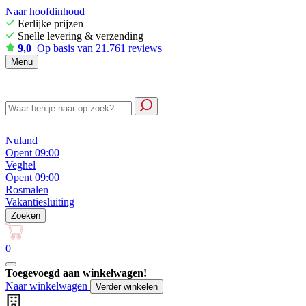
Naar hoofdinhoud
Eerlijke prijzen
Snelle levering & verzending
9,0
Op basis van 21.761 reviews
Menu
Nuland
Opent 09:00
Veghel
Opent 09:00
Rosmalen
Vakantiesluiting
Zoeken
0
Toegevoegd aan winkelwagen!
Naar winkelwagen
Verder winkelen