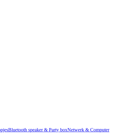
pjes
Bluetooth speaker & Party box
Netwerk & Computer