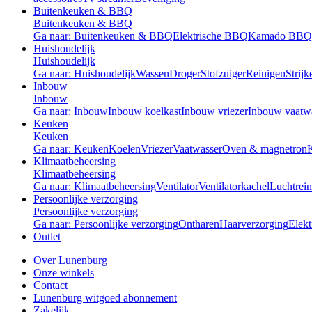
Buitenkeuken & BBQ
Buitenkeuken & BBQ
Ga naar: Buitenkeuken & BBQ
Elektrische BBQ
Kamado BBQ
Huishoudelijk
Huishoudelijk
Ga naar: Huishoudelijk
Wassen
Droger
Stofzuiger
Reinigen
Strijk
Inbouw
Inbouw
Ga naar: Inbouw
Inbouw koelkast
Inbouw vriezer
Inbouw vaatw
Keuken
Keuken
Ga naar: Keuken
Koelen
Vriezer
Vaatwasser
Oven & magnetron
Klimaatbeheersing
Klimaatbeheersing
Ga naar: Klimaatbeheersing
Ventilator
Ventilatorkachel
Luchtrein
Persoonlijke verzorging
Persoonlijke verzorging
Ga naar: Persoonlijke verzorging
Ontharen
Haarverzorging
Elekt
Outlet
Over Lunenburg
Onze winkels
Contact
Lunenburg witgoed abonnement
Zakelijk