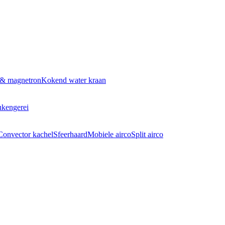
 & magnetron
Kokend water kraan
kengerei
Convector kachel
Sfeerhaard
Mobiele airco
Split airco