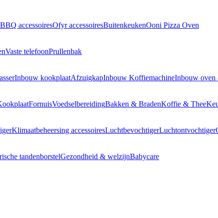
BBQ accessoires
Ofyr accessoires
Buitenkeuken
Ooni Pizza Oven
en
Vaste telefoon
Prullenbak
asser
Inbouw kookplaat
Afzuigkap
Inbouw Koffiemachine
Inbouw oven
Kookplaat
Fornuis
Voedselbereiding
Bakken & Braden
Koffie & Thee
Keu
iger
Klimaatbeheersing accessoires
Luchtbevochtiger
Luchtontvochtiger
rische tandenborstel
Gezondheid & welzijn
Babycare