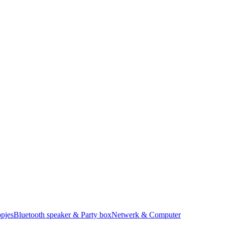
pjes
Bluetooth speaker & Party box
Netwerk & Computer