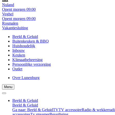
Nuland
Opent morgen 09:00
Veghel
Opent morgen 09:00
Rosmalen
Vakantiesluiting
Beeld & Geluid
Buitenkeuken & BBQ
Huishoudelijk
Inbouw
Keuken
Klimaatbeheersing
Persoonlijke verzorging
Outlet
Over Lunenburg
Menu
Beeld & Geluid
Beeld & Geluid
Ga naar: Beeld & Geluid
TV
TV accessoire
Radio & wekkerradi
accessoires
Tv streamer
Beveiliging