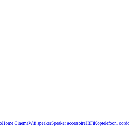
o
Home Cinema
Wifi speaker
Speaker accessoire
HiFi
Koptelefoon, oordo