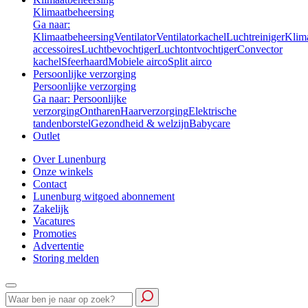
Klimaatbeheersing
Ga naar:
Klimaatbeheersing
Ventilator
Ventilatorkachel
Luchtreiniger
Klim
accessoires
Luchtbevochtiger
Luchtontvochtiger
Convector
kachel
Sfeerhaard
Mobiele airco
Split airco
Persoonlijke verzorging
Persoonlijke verzorging
Ga naar: Persoonlijke
verzorging
Ontharen
Haarverzorging
Elektrische
tandenborstel
Gezondheid & welzijn
Babycare
Outlet
Over Lunenburg
Onze winkels
Contact
Lunenburg witgoed abonnement
Zakelijk
Vacatures
Promoties
Advertentie
Storing melden