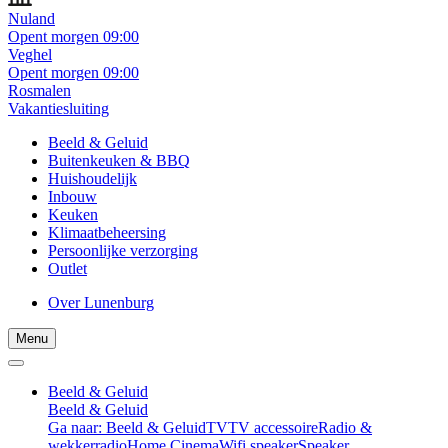
Nuland
Opent morgen 09:00
Veghel
Opent morgen 09:00
Rosmalen
Vakantiesluiting
Beeld & Geluid
Buitenkeuken & BBQ
Huishoudelijk
Inbouw
Keuken
Klimaatbeheersing
Persoonlijke verzorging
Outlet
Over Lunenburg
Menu
Beeld & Geluid
Beeld & Geluid
Ga naar: Beeld & Geluid
TV
TV accessoire
Radio &
wekkerradio
Home Cinema
Wifi speaker
Speaker