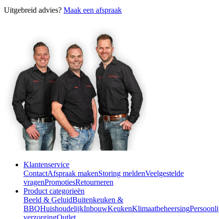
Uitgebreid advies?
Maak een afspraak
Klantenservice
Contact
Afspraak maken
Storing melden
Veelgestelde
vragen
Promoties
Retourneren
Product categorieën
Beeld & Geluid
Buitenkeuken &
BBQ
Huishoudelijk
Inbouw
Keuken
Klimaatbeheersing
Persoonli
verzorging
Outlet