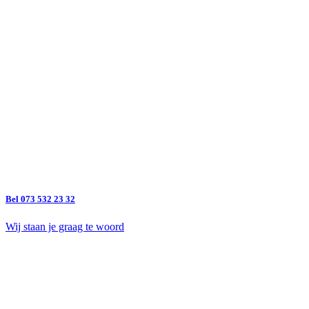
Bel 073 532 23 32
Wij staan je graag te woord