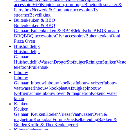
accessoire
HiFi
Koptelefoon, oordopjes
Bluetooth speaker &
Party box
Netwerk & Computer accessoires
Tv
streamer
Beveiliging
Buitenkeuken & BBQ
Buitenkeuken & BBQ
Ga naar: Buitenkeuken & BBQ
Elektrische BBQ
Kamado
BBQ
BBQ accessoires
Ofyr accessoires
Buitenkeuken
Ooni
Pizza Oven
Huishoudelijk
Huishoudelijk
Ga naar:
Huishoudelijk
Wassen
Droger
Stofzuiger
Reinigen
Strijken
Vaste
telefoon
Prullenbak
Inbouw
Inbouw
Ga naar: Inbouw
Inbouw koelkast
Inbouw vriezer
Inbouw
vaatwasser
Inbouw kookplaat
Afzuigkap
Inbouw
Koffiemachine
Inbouw oven & magnetron
Kokend water
kraan
Keuken
Keuken
Ga naar: Keuken
Koelen
Vriezer
Vaatwasser
Oven &
magnetron
Kookplaat
Fornuis
Voedselbereiding
Bakken &
Braden
Koffie & Thee
Keukengerei
Klimaatbeheersing