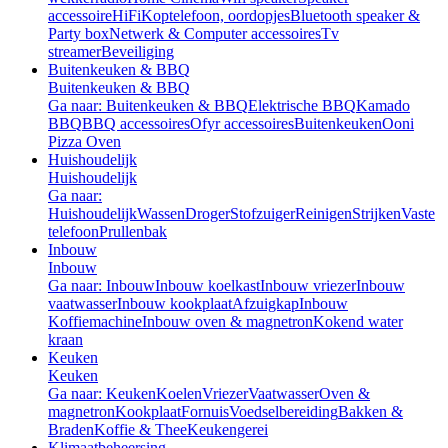
accessoire
HiFi
Koptelefoon, oordopjes
Bluetooth speaker &
Party box
Netwerk & Computer accessoires
Tv
streamer
Beveiliging
Buitenkeuken & BBQ
Buitenkeuken & BBQ
Ga naar: Buitenkeuken & BBQ
Elektrische BBQ
Kamado
BBQ
BBQ accessoires
Ofyr accessoires
Buitenkeuken
Ooni
Pizza Oven
Huishoudelijk
Huishoudelijk
Ga naar:
Huishoudelijk
Wassen
Droger
Stofzuiger
Reinigen
Strijken
Vaste
telefoon
Prullenbak
Inbouw
Inbouw
Ga naar: Inbouw
Inbouw koelkast
Inbouw vriezer
Inbouw
vaatwasser
Inbouw kookplaat
Afzuigkap
Inbouw
Koffiemachine
Inbouw oven & magnetron
Kokend water
kraan
Keuken
Keuken
Ga naar: Keuken
Koelen
Vriezer
Vaatwasser
Oven &
magnetron
Kookplaat
Fornuis
Voedselbereiding
Bakken &
Braden
Koffie & Thee
Keukengerei
Klimaatbeheersing