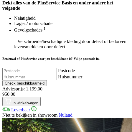
Dekt alles van de Plus
Service
Basis en onder andere het
volgende
Nalatigheid
Lager-/ motorschade
1
Gevolgschades
1
Verschroeide/beschadigde kleding door defect of bedorven
levensmiddelen door defect.
Benieuwd of PlusService voor jou beschikbaar is? Vul je postcode in.
Postcode
Huisnummer
Check beschikbaarheid
Adviesprijs: 1.199,00
950,00
In winkelwagen
Leverbaar
Niet te bekijken in showroom
Nuland