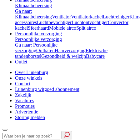
Klimaatbeheersing
Ga naar:
Klimaatbeheersing
Ventilator
Ventilatorkachel
Luchtreiniger
Klim
accessoires
Luchtbevochtiger
Luchtontvochtiger
Convector
kachel
Sfeerhaard
Mobiele airco
Split airco
Persoonlijke verzorging
Persoonlijke verzorging
Ga naar: Persoonlijke
verzorging
Ontharen
Haarverzorging
Elektrische
tandenborstel
Gezondheid & welzijn
Babycare
Outlet
Over Lunenburg
Onze winkels
Contact
Lunenburg witgoed abonnement
Zakelijk
Vacatures
Promoties
Advertentie
Storing melden