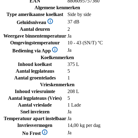
EAN
8806095757360
Algemene kenmerken
Type amerikaanse koelkast
Side by side
37 dB
Geluidsniveau
Aantal deuren
2
Weergave binnentemperatuur
Ja
Omgevingstemperatuur
10 - 43 (SN/T) °C
Ja
Bediening via App
Koelkenmerken
Inhoud koelkast
375 L
Aantal legplateaus
5
Aantal groentelades
1
Vrieskenmerken
Inhoud vriesruimte
208 L
Aantal legplateaus (Vries)
5
Aantal vrieslade
1 Lade
Snel invriezen
Ja
Temperatuur apart instelbaar
Ja
Invriesvermogen
14,00 kg per dag
Ja
No Frost