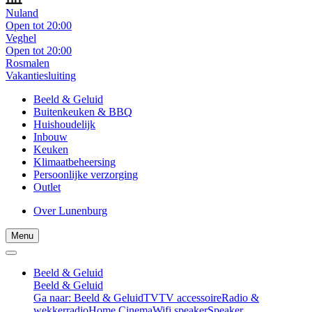
Nuland
Open tot 20:00
Veghel
Open tot 20:00
Rosmalen
Vakantiesluiting
Beeld & Geluid
Buitenkeuken & BBQ
Huishoudelijk
Inbouw
Keuken
Klimaatbeheersing
Persoonlijke verzorging
Outlet
Over Lunenburg
Menu
Beeld & Geluid
Beeld & Geluid
Ga naar: Beeld & Geluid
TV
TV accessoire
Radio &
wekkerradio
Home Cinema
Wifi speaker
Speaker