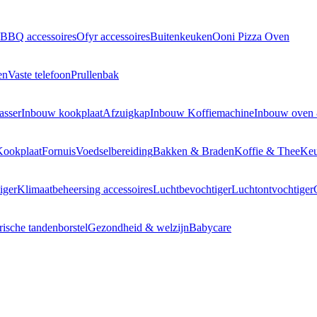
BBQ accessoires
Ofyr accessoires
Buitenkeuken
Ooni Pizza Oven
en
Vaste telefoon
Prullenbak
asser
Inbouw kookplaat
Afzuigkap
Inbouw Koffiemachine
Inbouw oven
Kookplaat
Fornuis
Voedselbereiding
Bakken & Braden
Koffie & Thee
Keu
iger
Klimaatbeheersing accessoires
Luchtbevochtiger
Luchtontvochtiger
rische tandenborstel
Gezondheid & welzijn
Babycare