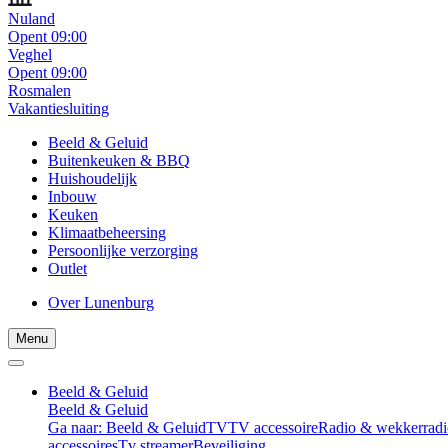
Nuland
Opent 09:00
Veghel
Opent 09:00
Rosmalen
Vakantiesluiting
Beeld & Geluid
Buitenkeuken & BBQ
Huishoudelijk
Inbouw
Keuken
Klimaatbeheersing
Persoonlijke verzorging
Outlet
Over Lunenburg
Menu
Beeld & Geluid
Beeld & Geluid
Ga naar: Beeld & Geluid
TV
TV accessoire
Radio & wekkerradi
accessoires
Tv streamer
Beveiliging