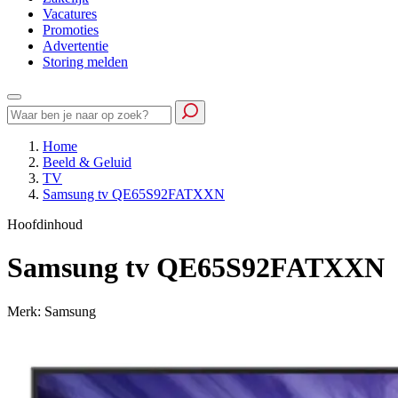
Vacatures
Promoties
Advertentie
Storing melden
Home
Beeld & Geluid
TV
Samsung tv QE65S92FATXXN
Hoofdinhoud
Samsung tv QE65S92FATXXN
Merk: Samsung