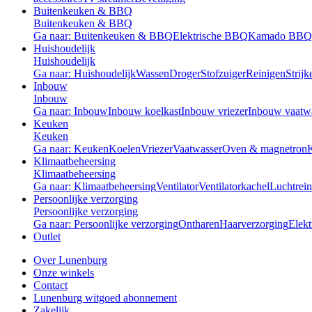
Buitenkeuken & BBQ
Buitenkeuken & BBQ
Ga naar: Buitenkeuken & BBQ
Elektrische BBQ
Kamado BBQ
Huishoudelijk
Huishoudelijk
Ga naar: Huishoudelijk
Wassen
Droger
Stofzuiger
Reinigen
Strijk
Inbouw
Inbouw
Ga naar: Inbouw
Inbouw koelkast
Inbouw vriezer
Inbouw vaatw
Keuken
Keuken
Ga naar: Keuken
Koelen
Vriezer
Vaatwasser
Oven & magnetron
Klimaatbeheersing
Klimaatbeheersing
Ga naar: Klimaatbeheersing
Ventilator
Ventilatorkachel
Luchtrein
Persoonlijke verzorging
Persoonlijke verzorging
Ga naar: Persoonlijke verzorging
Ontharen
Haarverzorging
Elekt
Outlet
Over Lunenburg
Onze winkels
Contact
Lunenburg witgoed abonnement
Zakelijk