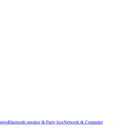
pjes
Bluetooth speaker & Party box
Netwerk & Computer