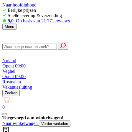
Naar hoofdinhoud
Eerlijke prijzen
Snelle levering & verzending
9,0
Op basis van 21.771 reviews
Menu
Nuland
Opent 09:00
Veghel
Opent 09:00
Rosmalen
Vakantiesluiting
Zoeken
0
Toegevoegd aan winkelwagen!
Naar winkelwagen
Verder winkelen