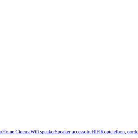
o
Home Cinema
Wifi speaker
Speaker accessoire
HiFi
Koptelefoon, oordo