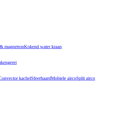
 & magnetron
Kokend water kraan
kengerei
Convector kachel
Sfeerhaard
Mobiele airco
Split airco