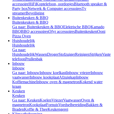
accessoire
HiFi
Koptelefoon, oordopjes
Bluetooth speaker &
Party box
Netwerk & Computer accessoires
Tv
streamer
Beveiliging
Buitenkeuken & BBQ
Buitenkeuken & BBQ
Ga naar: Buitenkeuken & BBQ
Elektrische BBQ
Kamado
BBQ
BBQ accessoires
Ofyr accessoires
Buitenkeuken
Ooni
Pizza Oven
Huishoudelijk
Huishoudelijk
Ga naar:
Huishoudelijk
Wassen
Droger
Stofzuiger
Reinigen
Strijken
Vaste
telefoon
Prullenbak
Inbouw
Inbouw
Ga naar: Inbouw
Inbouw koelkast
Inbouw vriezer
Inbouw
vaatwasser
Inbouw kookplaat
Afzuigkap
Inbouw
Koffiemachine
Inbouw oven & magnetron
Kokend water
kraan
Keuken
Keuken
Ga naar: Keuken
Koelen
Vriezer
Vaatwasser
Oven &
magnetron
Kookplaat
Fornuis
Voedselbereiding
Bakken &
Braden
Koffie & Thee
Keukengerei
Klimaatbeheersing