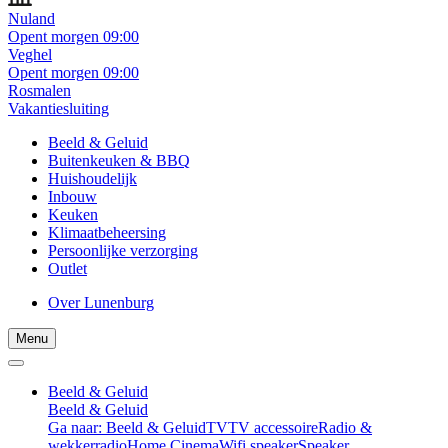
Nuland
Opent morgen 09:00
Veghel
Opent morgen 09:00
Rosmalen
Vakantiesluiting
Beeld & Geluid
Buitenkeuken & BBQ
Huishoudelijk
Inbouw
Keuken
Klimaatbeheersing
Persoonlijke verzorging
Outlet
Over Lunenburg
Menu
Beeld & Geluid
Beeld & Geluid
Ga naar: Beeld & Geluid
TV
TV accessoire
Radio &
wekkerradio
Home Cinema
Wifi speaker
Speaker