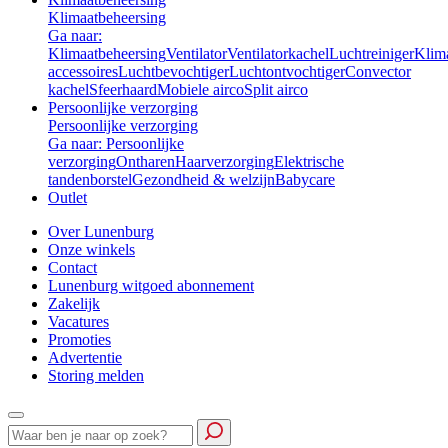
Klimaatbeheersing
Ga naar:
Klimaatbeheersing
Ventilator
Ventilatorkachel
Luchtreiniger
Klim
accessoires
Luchtbevochtiger
Luchtontvochtiger
Convector
kachel
Sfeerhaard
Mobiele airco
Split airco
Persoonlijke verzorging
Persoonlijke verzorging
Ga naar: Persoonlijke
verzorging
Ontharen
Haarverzorging
Elektrische
tandenborstel
Gezondheid & welzijn
Babycare
Outlet
Over Lunenburg
Onze winkels
Contact
Lunenburg witgoed abonnement
Zakelijk
Vacatures
Promoties
Advertentie
Storing melden