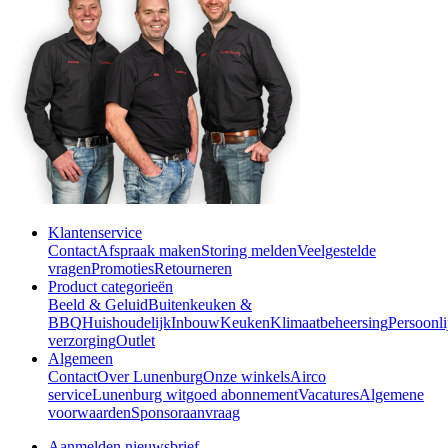
Klantenservice
Contact
Afspraak maken
Storing melden
Veelgestelde
vragen
Promoties
Retourneren
Product categorieën
Beeld & Geluid
Buitenkeuken &
BBQ
Huishoudelijk
Inbouw
Keuken
Klimaatbeheersing
Persoonli
verzorging
Outlet
Algemeen
Contact
Over Lunenburg
Onze winkels
Airco
service
Lunenburg witgoed abonnement
Vacatures
Algemene
voorwaarden
Sponsoraanvraag
Aanmelden nieuwsbrief