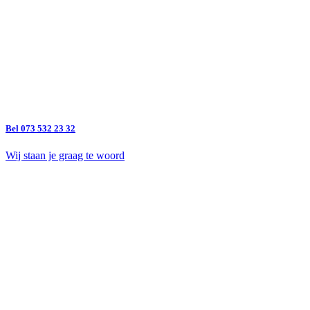
Bel 073 532 23 32
Wij staan je graag te woord