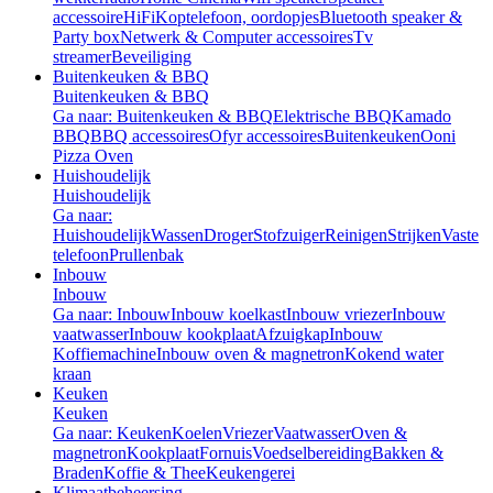
accessoire
HiFi
Koptelefoon, oordopjes
Bluetooth speaker &
Party box
Netwerk & Computer accessoires
Tv
streamer
Beveiliging
Buitenkeuken & BBQ
Buitenkeuken & BBQ
Ga naar: Buitenkeuken & BBQ
Elektrische BBQ
Kamado
BBQ
BBQ accessoires
Ofyr accessoires
Buitenkeuken
Ooni
Pizza Oven
Huishoudelijk
Huishoudelijk
Ga naar:
Huishoudelijk
Wassen
Droger
Stofzuiger
Reinigen
Strijken
Vaste
telefoon
Prullenbak
Inbouw
Inbouw
Ga naar: Inbouw
Inbouw koelkast
Inbouw vriezer
Inbouw
vaatwasser
Inbouw kookplaat
Afzuigkap
Inbouw
Koffiemachine
Inbouw oven & magnetron
Kokend water
kraan
Keuken
Keuken
Ga naar: Keuken
Koelen
Vriezer
Vaatwasser
Oven &
magnetron
Kookplaat
Fornuis
Voedselbereiding
Bakken &
Braden
Koffie & Thee
Keukengerei
Klimaatbeheersing