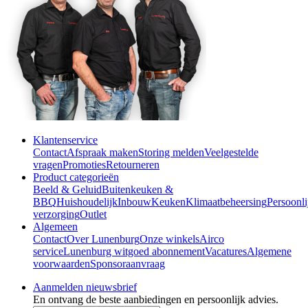
Klantenservice
Contact
Afspraak maken
Storing melden
Veelgestelde
vragen
Promoties
Retourneren
Product categorieën
Beeld & Geluid
Buitenkeuken &
BBQ
Huishoudelijk
Inbouw
Keuken
Klimaatbeheersing
Persoonli
verzorging
Outlet
Algemeen
Contact
Over Lunenburg
Onze winkels
Airco
service
Lunenburg witgoed abonnement
Vacatures
Algemene
voorwaarden
Sponsoraanvraag
Aanmelden nieuwsbrief
En ontvang de beste aanbiedingen en persoonlijk advies.