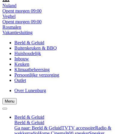
Nuland
Opent morgen 09:00
Veghel
Opent morgen 09:00
Rosmalen
Vakantiesluiting
Beeld & Geluid
Buitenkeuken & BBQ
Huishoudelijk
Inbouw
Keuken
Klimaatbeheersing
Persoonlijke verzorging
Outlet
Over Lunenburg
Menu
Beeld & Geluid
Beeld & Geluid
Ga naar: Beeld & Geluid
TV
TV accessoire
Radio &
wekkerradio
Home Cinema
Wifi speaker
Speaker