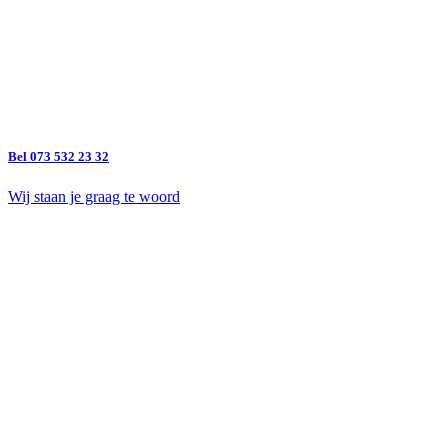
Bel 073 532 23 32
Wij staan je graag te woord