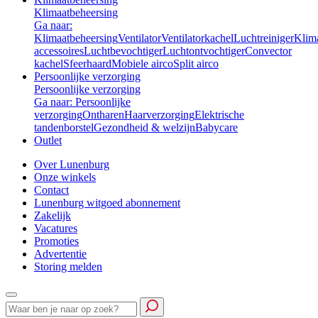
Klimaatbeheersing
Ga naar:
Klimaatbeheersing
Ventilator
Ventilatorkachel
Luchtreiniger
Klim
accessoires
Luchtbevochtiger
Luchtontvochtiger
Convector
kachel
Sfeerhaard
Mobiele airco
Split airco
Persoonlijke verzorging
Persoonlijke verzorging
Ga naar: Persoonlijke
verzorging
Ontharen
Haarverzorging
Elektrische
tandenborstel
Gezondheid & welzijn
Babycare
Outlet
Over Lunenburg
Onze winkels
Contact
Lunenburg witgoed abonnement
Zakelijk
Vacatures
Promoties
Advertentie
Storing melden