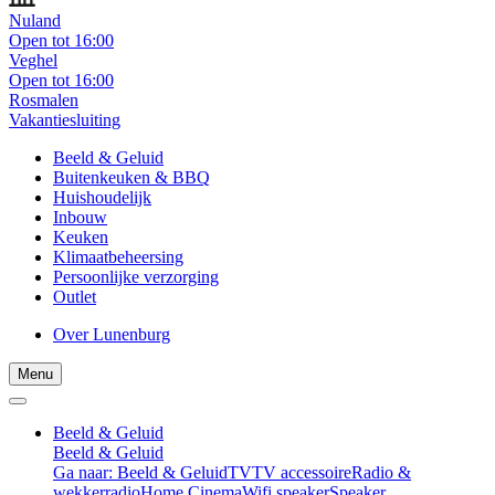
Nuland
Open tot 16:00
Veghel
Open tot 16:00
Rosmalen
Vakantiesluiting
Beeld & Geluid
Buitenkeuken & BBQ
Huishoudelijk
Inbouw
Keuken
Klimaatbeheersing
Persoonlijke verzorging
Outlet
Over Lunenburg
Menu
Beeld & Geluid
Beeld & Geluid
Ga naar: Beeld & Geluid
TV
TV accessoire
Radio &
wekkerradio
Home Cinema
Wifi speaker
Speaker