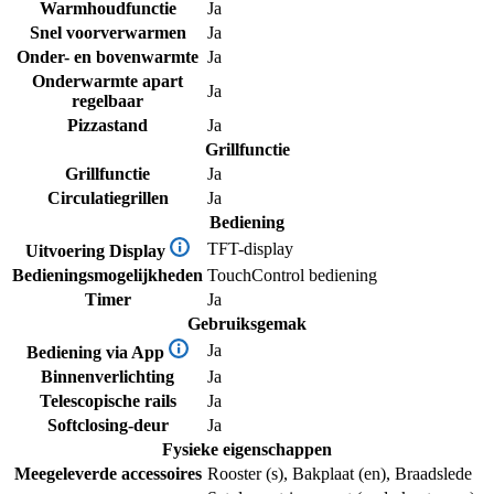
Warmhoudfunctie
Ja
Snel voorverwarmen
Ja
Onder- en bovenwarmte
Ja
Onderwarmte apart
Ja
regelbaar
Pizzastand
Ja
Grillfunctie
Grillfunctie
Ja
Circulatiegrillen
Ja
Bediening
TFT-display
Uitvoering Display
Bedieningsmogelijkheden
TouchControl bediening
Timer
Ja
Gebruiksgemak
Ja
Bediening via App
Binnenverlichting
Ja
Telescopische rails
Ja
Softclosing-deur
Ja
Fysieke eigenschappen
Meegeleverde accessoires
Rooster (s), Bakplaat (en), Braadslede