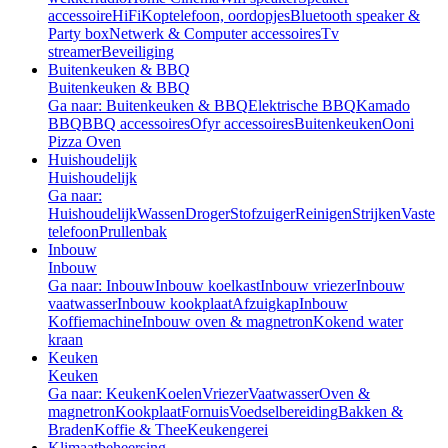
accessoire
HiFi
Koptelefoon, oordopjes
Bluetooth speaker &
Party box
Netwerk & Computer accessoires
Tv
streamer
Beveiliging
Buitenkeuken & BBQ
Buitenkeuken & BBQ
Ga naar: Buitenkeuken & BBQ
Elektrische BBQ
Kamado
BBQ
BBQ accessoires
Ofyr accessoires
Buitenkeuken
Ooni
Pizza Oven
Huishoudelijk
Huishoudelijk
Ga naar:
Huishoudelijk
Wassen
Droger
Stofzuiger
Reinigen
Strijken
Vaste
telefoon
Prullenbak
Inbouw
Inbouw
Ga naar: Inbouw
Inbouw koelkast
Inbouw vriezer
Inbouw
vaatwasser
Inbouw kookplaat
Afzuigkap
Inbouw
Koffiemachine
Inbouw oven & magnetron
Kokend water
kraan
Keuken
Keuken
Ga naar: Keuken
Koelen
Vriezer
Vaatwasser
Oven &
magnetron
Kookplaat
Fornuis
Voedselbereiding
Bakken &
Braden
Koffie & Thee
Keukengerei
Klimaatbeheersing