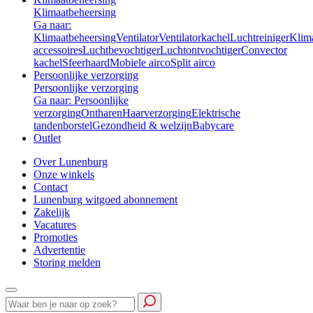
Klimaatbeheersing
Ga naar:
Klimaatbeheersing
Ventilator
Ventilatorkachel
Luchtreiniger
Klim
accessoires
Luchtbevochtiger
Luchtontvochtiger
Convector
kachel
Sfeerhaard
Mobiele airco
Split airco
Persoonlijke verzorging
Persoonlijke verzorging
Ga naar: Persoonlijke
verzorging
Ontharen
Haarverzorging
Elektrische
tandenborstel
Gezondheid & welzijn
Babycare
Outlet
Over Lunenburg
Onze winkels
Contact
Lunenburg witgoed abonnement
Zakelijk
Vacatures
Promoties
Advertentie
Storing melden