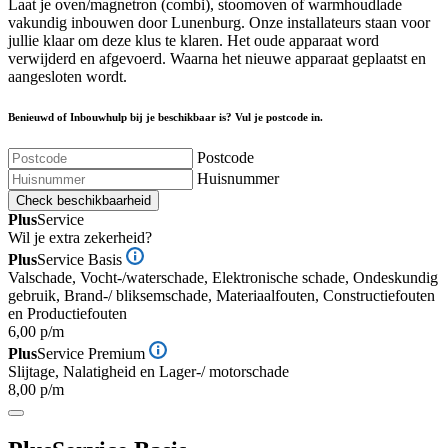
Laat je oven/magnetron (combi), stoomoven of warmhoudlade
vakundig inbouwen door Lunenburg. Onze installateurs staan voor
jullie klaar om deze klus te klaren. Het oude apparaat word
verwijderd en afgevoerd. Waarna het nieuwe apparaat geplaatst en
aangesloten wordt.
Benieuwd of Inbouwhulp bij je beschikbaar is? Vul je postcode in.
Postcode
Huisnummer
Check beschikbaarheid
Plus
Service
Wil je extra zekerheid?
Plus
Service Basis
Valschade, Vocht-/waterschade, Elektronische schade, Ondeskundig
gebruik, Brand-/ bliksemschade, Materiaalfouten, Constructiefouten
en Productiefouten
6,00 p/m
Plus
Service Premium
Slijtage, Nalatigheid en Lager-/ motorschade
8,00 p/m