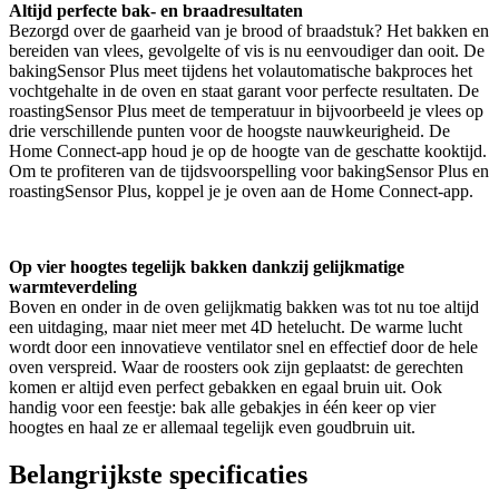
Altijd perfecte bak- en braadresultaten
Bezorgd over de gaarheid van je brood of braadstuk? Het bakken en
bereiden van vlees, gevolgelte of vis is nu eenvoudiger dan ooit. De
bakingSensor Plus meet tijdens het volautomatische bakproces het
vochtgehalte in de oven en staat garant voor perfecte resultaten. De
roastingSensor Plus meet de temperatuur in bijvoorbeeld je vlees op
drie verschillende punten voor de hoogste nauwkeurigheid. De
Home Connect-app houd je op de hoogte van de geschatte kooktijd.
Om te profiteren van de tijdsvoorspelling voor bakingSensor Plus en
roastingSensor Plus, koppel je je oven aan de Home Connect-app.
Op vier hoogtes tegelijk bakken dankzij gelijkmatige
warmteverdeling
Boven en onder in de oven gelijkmatig bakken was tot nu toe altijd
een uitdaging, maar niet meer met 4D hetelucht. De warme lucht
wordt door een innovatieve ventilator snel en effectief door de hele
oven verspreid. Waar de roosters ook zijn geplaatst: de gerechten
komen er altijd even perfect gebakken en egaal bruin uit. Ook
handig voor een feestje: bak alle gebakjes in één keer op vier
hoogtes en haal ze er allemaal tegelijk even goudbruin uit.
Belangrijkste specificaties