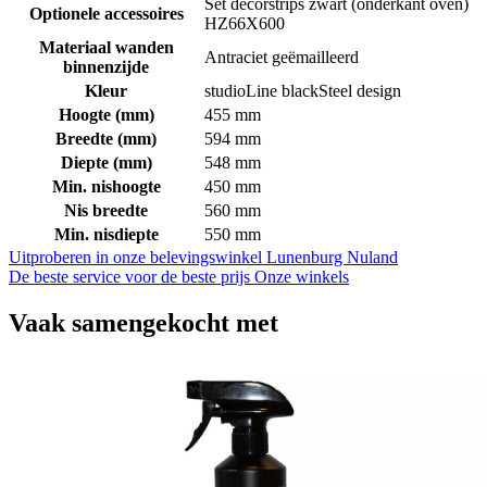
Set decorstrips zwart (onderkant oven)
Optionele accessoires
HZ66X600
Materiaal wanden
Antraciet geëmailleerd
binnenzijde
Kleur
studioLine blackSteel design
Hoogte (mm)
455 mm
Breedte (mm)
594 mm
Diepte (mm)
548 mm
Min. nishoogte
450 mm
Nis breedte
560 mm
Min. nisdiepte
550 mm
Uitproberen in onze belevingswinkel
Lunenburg Nuland
De beste service voor de beste prijs
Onze winkels
Vaak samengekocht met