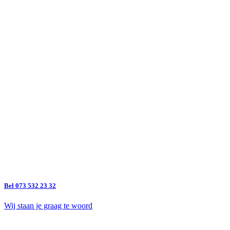
Bel 073 532 23 32
Wij staan je graag te woord