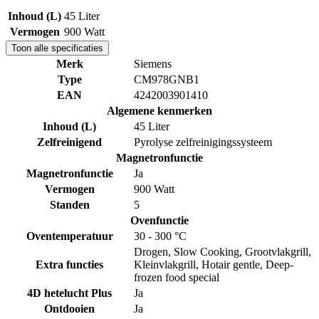
Inhoud (L)
45 Liter
Vermogen
900 Watt
Toon alle specificaties
Merk
Siemens
Type
CM978GNB1
EAN
4242003901410
Algemene kenmerken
Inhoud (L)
45 Liter
Zelfreinigend
Pyrolyse zelfreinigingssysteem
Magnetronfunctie
Magnetronfunctie
Ja
Vermogen
900 Watt
Standen
5
Ovenfunctie
Oventemperatuur
30 - 300 °C
Drogen, Slow Cooking, Grootvlakgrill,
Extra functies
Kleinvlakgrill, Hotair gentle, Deep-
frozen food special
4D hetelucht Plus
Ja
Ontdooien
Ja