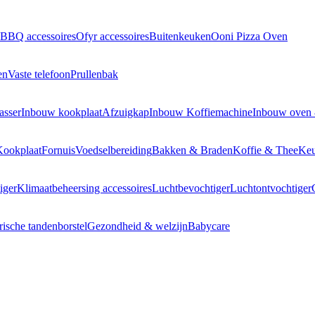
BBQ accessoires
Ofyr accessoires
Buitenkeuken
Ooni Pizza Oven
en
Vaste telefoon
Prullenbak
asser
Inbouw kookplaat
Afzuigkap
Inbouw Koffiemachine
Inbouw oven
Kookplaat
Fornuis
Voedselbereiding
Bakken & Braden
Koffie & Thee
Keu
iger
Klimaatbeheersing accessoires
Luchtbevochtiger
Luchtontvochtiger
rische tandenborstel
Gezondheid & welzijn
Babycare