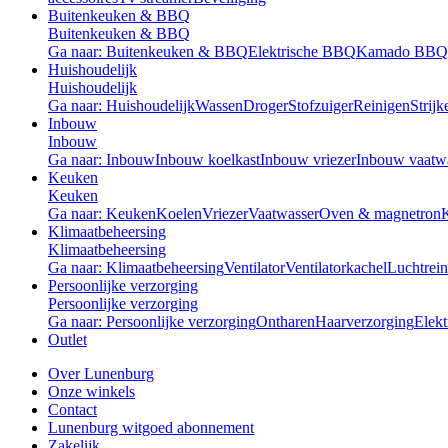
Buitenkeuken & BBQ
Buitenkeuken & BBQ
Ga naar: Buitenkeuken & BBQ
Elektrische BBQ
Kamado BBQ
Huishoudelijk
Huishoudelijk
Ga naar: Huishoudelijk
Wassen
Droger
Stofzuiger
Reinigen
Strijk
Inbouw
Inbouw
Ga naar: Inbouw
Inbouw koelkast
Inbouw vriezer
Inbouw vaatw
Keuken
Keuken
Ga naar: Keuken
Koelen
Vriezer
Vaatwasser
Oven & magnetron
Klimaatbeheersing
Klimaatbeheersing
Ga naar: Klimaatbeheersing
Ventilator
Ventilatorkachel
Luchtrein
Persoonlijke verzorging
Persoonlijke verzorging
Ga naar: Persoonlijke verzorging
Ontharen
Haarverzorging
Elekt
Outlet
Over Lunenburg
Onze winkels
Contact
Lunenburg witgoed abonnement
Zakelijk