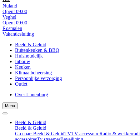
Nuland
Opent 09:00
Veghel
Opent 09:00
Rosmalen
Vakantiesluiting
Beeld & Geluid
Buitenkeuken & BBQ
Huishoudelijk
Inbouw
Keuken
Klimaatbeheersing
Persoonlijke verzorging
Outlet
Over Lunenburg
Menu
Beeld & Geluid
Beeld & Geluid
Ga naar: Beeld & Geluid
TV
TV accessoire
Radio & wekkerradi
accessoires
Tv streamer
Beveiliging