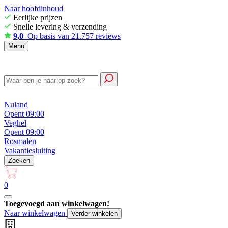
Naar hoofdinhoud
Eerlijke prijzen
Snelle levering & verzending
9,0
Op basis van 21.757 reviews
Menu
Nuland
Opent 09:00
Veghel
Opent 09:00
Rosmalen
Vakantiesluiting
Zoeken
0
Toegevoegd aan winkelwagen!
Naar winkelwagen
Verder winkelen