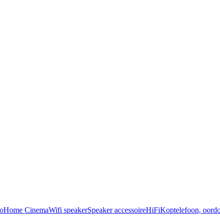
o
Home Cinema
Wifi speaker
Speaker accessoire
HiFi
Koptelefoon, oordo