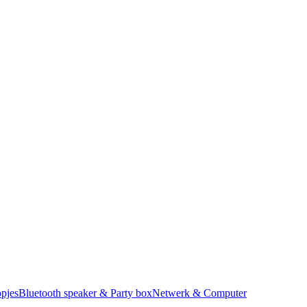
pjes
Bluetooth speaker & Party box
Netwerk & Computer