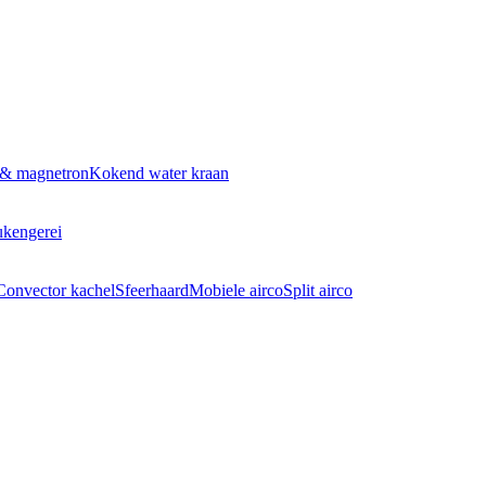
 & magnetron
Kokend water kraan
kengerei
Convector kachel
Sfeerhaard
Mobiele airco
Split airco