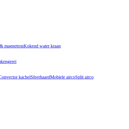
 & magnetron
Kokend water kraan
kengerei
Convector kachel
Sfeerhaard
Mobiele airco
Split airco