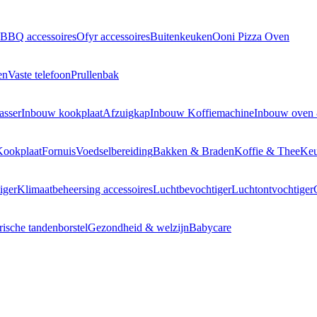
BBQ accessoires
Ofyr accessoires
Buitenkeuken
Ooni Pizza Oven
en
Vaste telefoon
Prullenbak
asser
Inbouw kookplaat
Afzuigkap
Inbouw Koffiemachine
Inbouw oven
Kookplaat
Fornuis
Voedselbereiding
Bakken & Braden
Koffie & Thee
Keu
iger
Klimaatbeheersing accessoires
Luchtbevochtiger
Luchtontvochtiger
rische tandenborstel
Gezondheid & welzijn
Babycare