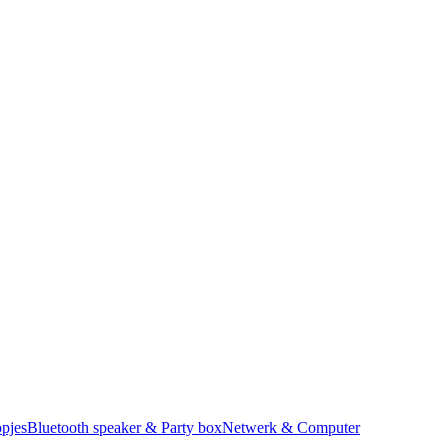
pjes
Bluetooth speaker & Party box
Netwerk & Computer