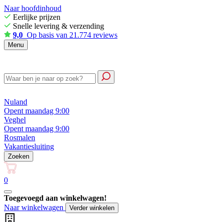
Naar hoofdinhoud
Eerlijke prijzen
Snelle levering & verzending
9,0
Op basis van 21.774 reviews
Menu
Nuland
Opent maandag 9:00
Veghel
Opent maandag 9:00
Rosmalen
Vakantiesluiting
Zoeken
0
Toegevoegd aan winkelwagen!
Naar winkelwagen
Verder winkelen