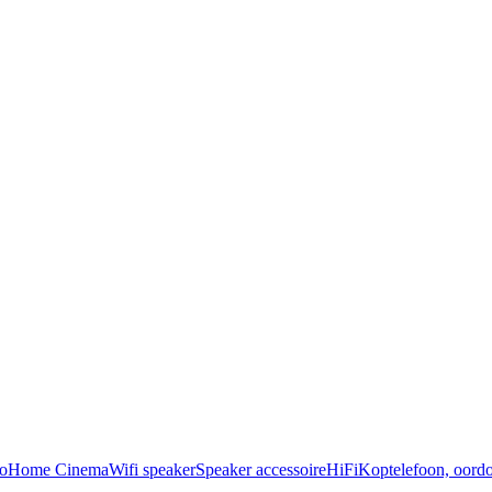
o
Home Cinema
Wifi speaker
Speaker accessoire
HiFi
Koptelefoon, oordo