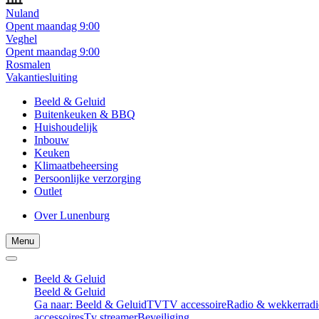
Nuland
Opent maandag 9:00
Veghel
Opent maandag 9:00
Rosmalen
Vakantiesluiting
Beeld & Geluid
Buitenkeuken & BBQ
Huishoudelijk
Inbouw
Keuken
Klimaatbeheersing
Persoonlijke verzorging
Outlet
Over Lunenburg
Menu
Beeld & Geluid
Beeld & Geluid
Ga naar: Beeld & Geluid
TV
TV accessoire
Radio & wekkerradi
accessoires
Tv streamer
Beveiliging