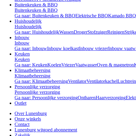
Buitenkeuken & BBQ
Buitenkeuken & BBQ
Ga naar: Buitenkeuken & BBQ
Elektrische BBQ
Kamado BBQ
Huishoudelijk
Huishoudelijk
Ga naar: Huishoudelijk
Wassen
Droger
Stofzuiger
Reinigen
Strijk
Inbouw
Inbouw
Ga naar: Inbouw
Inbouw koelkast
Inbouw vriezer
Inbouw vaatw
Keuken
Keuken
Ga naar: Keuken
Koelen
Vriezer
Vaatwasser
Oven & magnetron
Klimaatbeheersing
Klimaatbeheersing
Ga naar: Klimaatbeheersing
Ventilator
Ventilatorkachel
Luchtrein
Persoonlijke verzorging
Persoonlijke verzorging
Ga naar: Persoonlijke verzorging
Ontharen
Haarverzorging
Elekt
Outlet
Over Lunenburg
Onze winkels
Contact
Lunenburg witgoed abonnement
Zakelijk