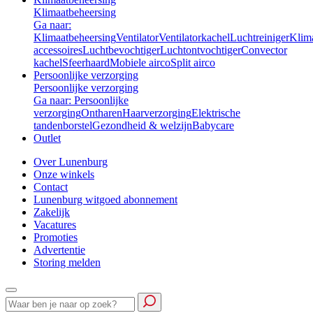
Klimaatbeheersing
Ga naar:
Klimaatbeheersing
Ventilator
Ventilatorkachel
Luchtreiniger
Klim
accessoires
Luchtbevochtiger
Luchtontvochtiger
Convector
kachel
Sfeerhaard
Mobiele airco
Split airco
Persoonlijke verzorging
Persoonlijke verzorging
Ga naar: Persoonlijke
verzorging
Ontharen
Haarverzorging
Elektrische
tandenborstel
Gezondheid & welzijn
Babycare
Outlet
Over Lunenburg
Onze winkels
Contact
Lunenburg witgoed abonnement
Zakelijk
Vacatures
Promoties
Advertentie
Storing melden