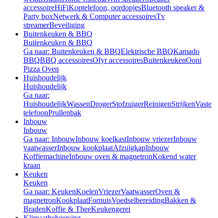
accessoire
HiFi
Koptelefoon, oordopjes
Bluetooth speaker &
Party box
Netwerk & Computer accessoires
Tv
streamer
Beveiliging
Buitenkeuken & BBQ
Buitenkeuken & BBQ
Ga naar: Buitenkeuken & BBQ
Elektrische BBQ
Kamado
BBQ
BBQ accessoires
Ofyr accessoires
Buitenkeuken
Ooni
Pizza Oven
Huishoudelijk
Huishoudelijk
Ga naar:
Huishoudelijk
Wassen
Droger
Stofzuiger
Reinigen
Strijken
Vaste
telefoon
Prullenbak
Inbouw
Inbouw
Ga naar: Inbouw
Inbouw koelkast
Inbouw vriezer
Inbouw
vaatwasser
Inbouw kookplaat
Afzuigkap
Inbouw
Koffiemachine
Inbouw oven & magnetron
Kokend water
kraan
Keuken
Keuken
Ga naar: Keuken
Koelen
Vriezer
Vaatwasser
Oven &
magnetron
Kookplaat
Fornuis
Voedselbereiding
Bakken &
Braden
Koffie & Thee
Keukengerei
Klimaatbeheersing