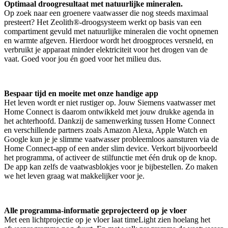
Optimaal droogresultaat met natuurlijke mineralen.
Op zoek naar een groenere vaatwasser die nog steeds maximaal
presteert? Het Zeolith®-droogsysteem werkt op basis van een
compartiment gevuld met natuurlijke mineralen die vocht opnemen
en warmte afgeven. Hierdoor wordt het droogproces versneld, en
verbruikt je apparaat minder elektriciteit voor het drogen van de
vaat. Goed voor jou én goed voor het milieu dus.
Bespaar tijd en moeite met onze handige app
Het leven wordt er niet rustiger op. Jouw Siemens vaatwasser met
Home Connect is daarom ontwikkeld met jouw drukke agenda in
het achterhoofd. Dankzij de samenwerking tussen Home Connect
en verschillende partners zoals Amazon Alexa, Apple Watch en
Google kun je je slimme vaatwasser probleemloos aansturen via de
Home Connect-app of een ander slim device. Verkort bijvoorbeeld
het programma, of activeer de stilfunctie met één druk op de knop.
De app kan zelfs de vaatwasblokjes voor je bijbestellen. Zo maken
we het leven graag wat makkelijker voor je.
Alle programma-informatie geprojecteerd op je vloer
Met een lichtprojectie op je vloer laat timeLight zien hoelang het