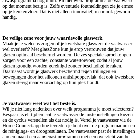
afwasprogramma nog duurt. En met welk programma de vaatwasser
op dat moment bezig is. Zelfs eventuele foutmeldingen zie je ermee
op je keukenvloer. Dat is niet alleen innovatief, maar ook gewoon
handig.
De veilige zone voor jouw waardevolle glaswerk.
Maak je je weleens zorgen of je kwetsbare glaswerk de vaatwasser
wel overleeft? Met glassZone kun je erop vertrouwen dat jouw
glazen optimaal beschermd worden. De zes speciale sproeikoppen
zorgen voor een zachte, constante watertoevoer, zodat al jouw
glazen grondig worden gereinigd zonder beschadigd te raken.
Daarnaast wordt je glaswerk beschermd tegen trillingen en
bewegingen door het siliconen antislipoppervlak, dat ook kwetsbare
glazen stevig maar voorzichtig op hun plek houdt.
Je vaatwasser weet wat het beste is.
Wil je niet lang nadenken over welk programma je moet selecteren?
Bespaar jezelf tijd en laat je vaatwasser de juiste instellingen kiezen
en de cyclus versnellen als dat nodig is. Vertel je vaatwasser via de
Home Connect-app hoe tevreden je bent over de programmaduur en
de reinigings- en droogresultaten. De vaatwasser past de instellingen
aan en maakt een aangepast programma met een overzicht van het