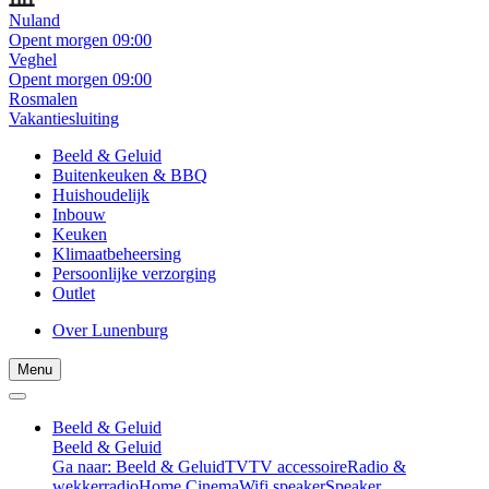
Nuland
Opent morgen 09:00
Veghel
Opent morgen 09:00
Rosmalen
Vakantiesluiting
Beeld & Geluid
Buitenkeuken & BBQ
Huishoudelijk
Inbouw
Keuken
Klimaatbeheersing
Persoonlijke verzorging
Outlet
Over Lunenburg
Menu
Beeld & Geluid
Beeld & Geluid
Ga naar: Beeld & Geluid
TV
TV accessoire
Radio &
wekkerradio
Home Cinema
Wifi speaker
Speaker