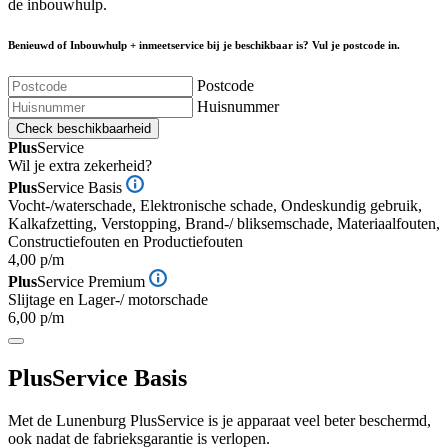
de inbouwhulp.
Benieuwd of Inbouwhulp + inmeetservice bij je beschikbaar is? Vul je postcode in.
Postcode
Huisnummer
Check beschikbaarheid
Plus
Service
Wil je extra zekerheid?
Plus
Service Basis
Vocht-/waterschade, Elektronische schade, Ondeskundig gebruik,
Kalkafzetting, Verstopping, Brand-/ bliksemschade, Materiaalfouten,
Constructiefouten en Productiefouten
4,00 p/m
Plus
Service Premium
Slijtage en Lager-/ motorschade
6,00 p/m
Plus
Service Basis
Met de Lunenburg PlusService is je apparaat veel beter beschermd,
ook nadat de fabrieksgarantie is verlopen.