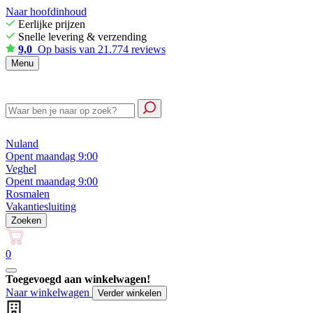
Naar hoofdinhoud
Eerlijke prijzen
Snelle levering & verzending
9,0
Op basis van 21.774 reviews
Menu
Nuland
Opent maandag 9:00
Veghel
Opent maandag 9:00
Rosmalen
Vakantiesluiting
Zoeken
0
Toegevoegd aan winkelwagen!
Naar winkelwagen
Verder winkelen