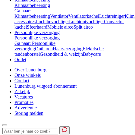
Klimaatbeheersing
Ga naar:
Klimaatbeheersing
Ventilator
Ventilatorkachel
Luchtreiniger
Klim
accessoires
Luchtbevochtiger
Luchtontvochtiger
Convector
kachel
Sfeerhaard
Mobiele airco
Split airco
Persoonlijke verzorging
Persoonlijke verzorging
Ga naar: Persoonlijke
verzorging
Ontharen
Haarverzorging
Elektrische
tandenborstel
Gezondheid & welzijn
Babycare
Outlet
Over Lunenburg
Onze winkels
Contact
Lunenburg witgoed abonnement
Zakelijk
Vacatures
Promoties
Advertentie
Storing melden