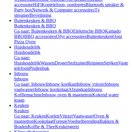
accessoire
HiFi
Koptelefoon, oordopjes
Bluetooth speaker &
Party box
Netwerk & Computer accessoires
Tv
streamer
Beveiliging
Buitenkeuken & BBQ
Buitenkeuken & BBQ
Ga naar: Buitenkeuken & BBQ
Elektrische BBQ
Kamado
BBQ
BBQ accessoires
Ofyr accessoires
Buitenkeuken
Ooni
Pizza Oven
Huishoudelijk
Huishoudelijk
Ga naar:
Huishoudelijk
Wassen
Droger
Stofzuiger
Reinigen
Strijken
Vaste
telefoon
Prullenbak
Inbouw
Inbouw
Ga naar: Inbouw
Inbouw koelkast
Inbouw vriezer
Inbouw
vaatwasser
Inbouw kookplaat
Afzuigkap
Inbouw
Koffiemachine
Inbouw oven & magnetron
Kokend water
kraan
Keuken
Keuken
Ga naar: Keuken
Koelen
Vriezer
Vaatwasser
Oven &
magnetron
Kookplaat
Fornuis
Voedselbereiding
Bakken &
Braden
Koffie & Thee
Keukengerei
Klimaatbeheersing