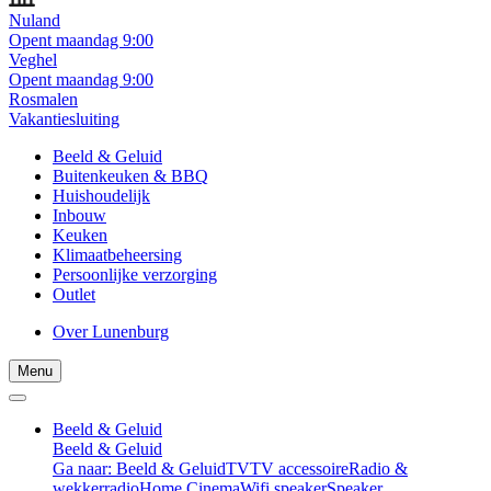
Nuland
Opent maandag 9:00
Veghel
Opent maandag 9:00
Rosmalen
Vakantiesluiting
Beeld & Geluid
Buitenkeuken & BBQ
Huishoudelijk
Inbouw
Keuken
Klimaatbeheersing
Persoonlijke verzorging
Outlet
Over Lunenburg
Menu
Beeld & Geluid
Beeld & Geluid
Ga naar: Beeld & Geluid
TV
TV accessoire
Radio &
wekkerradio
Home Cinema
Wifi speaker
Speaker