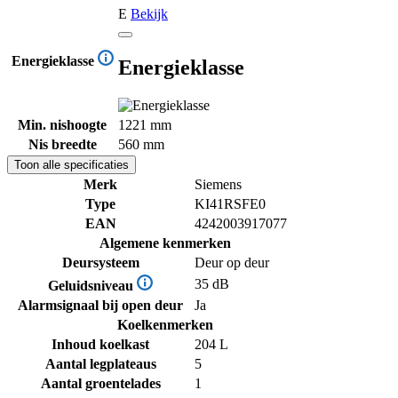
E
Bekijk
Energieklasse
Energieklasse
Min. nishoogte
1221 mm
Nis breedte
560 mm
Toon alle specificaties
Merk
Siemens
Type
KI41RSFE0
EAN
4242003917077
Algemene kenmerken
Deursysteem
Deur op deur
35 dB
Geluidsniveau
Alarmsignaal bij open deur
Ja
Koelkenmerken
Inhoud koelkast
204 L
Aantal legplateaus
5
Aantal groentelades
1