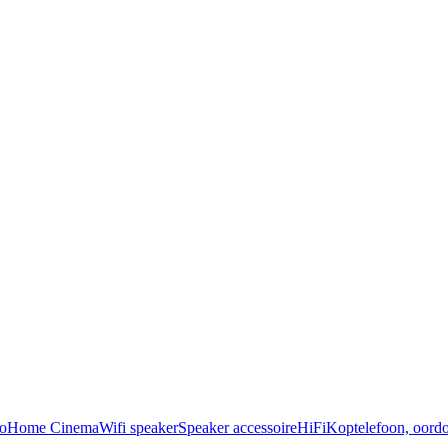
o
Home Cinema
Wifi speaker
Speaker accessoire
HiFi
Koptelefoon, oordo