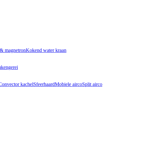
 & magnetron
Kokend water kraan
kengerei
Convector kachel
Sfeerhaard
Mobiele airco
Split airco