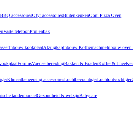
BBQ accessoires
Ofyr accessoires
Buitenkeuken
Ooni Pizza Oven
en
Vaste telefoon
Prullenbak
asser
Inbouw kookplaat
Afzuigkap
Inbouw Koffiemachine
Inbouw oven
Kookplaat
Fornuis
Voedselbereiding
Bakken & Braden
Koffie & Thee
Keu
iger
Klimaatbeheersing accessoires
Luchtbevochtiger
Luchtontvochtiger
rische tandenborstel
Gezondheid & welzijn
Babycare