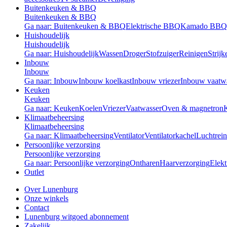
Buitenkeuken & BBQ
Buitenkeuken & BBQ
Ga naar: Buitenkeuken & BBQ
Elektrische BBQ
Kamado BBQ
Huishoudelijk
Huishoudelijk
Ga naar: Huishoudelijk
Wassen
Droger
Stofzuiger
Reinigen
Strijk
Inbouw
Inbouw
Ga naar: Inbouw
Inbouw koelkast
Inbouw vriezer
Inbouw vaatw
Keuken
Keuken
Ga naar: Keuken
Koelen
Vriezer
Vaatwasser
Oven & magnetron
Klimaatbeheersing
Klimaatbeheersing
Ga naar: Klimaatbeheersing
Ventilator
Ventilatorkachel
Luchtrein
Persoonlijke verzorging
Persoonlijke verzorging
Ga naar: Persoonlijke verzorging
Ontharen
Haarverzorging
Elekt
Outlet
Over Lunenburg
Onze winkels
Contact
Lunenburg witgoed abonnement
Zakelijk