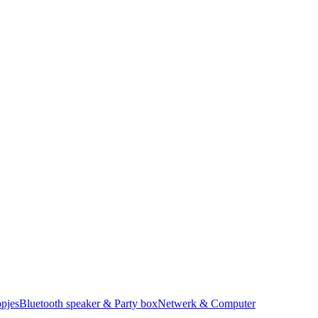
pjes
Bluetooth speaker & Party box
Netwerk & Computer