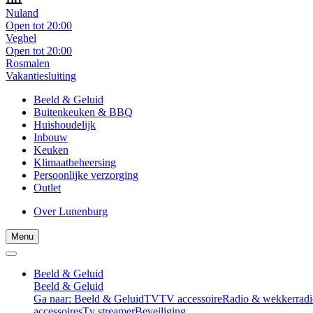
Nuland
Open tot 20:00
Veghel
Open tot 20:00
Rosmalen
Vakantiesluiting
Beeld & Geluid
Buitenkeuken & BBQ
Huishoudelijk
Inbouw
Keuken
Klimaatbeheersing
Persoonlijke verzorging
Outlet
Over Lunenburg
Menu
Beeld & Geluid
Beeld & Geluid
Ga naar: Beeld & Geluid
TV
TV accessoire
Radio & wekkerradi
accessoires
Tv streamer
Beveiliging