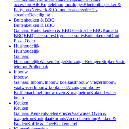
accessoire
HiFi
Koptelefoon, oordopjes
Bluetooth speaker &
Party box
Netwerk & Computer accessoires
Tv
streamer
Beveiliging
Buitenkeuken & BBQ
Buitenkeuken & BBQ
Ga naar: Buitenkeuken & BBQ
Elektrische BBQ
Kamado
BBQ
BBQ accessoires
Ofyr accessoires
Buitenkeuken
Ooni
Pizza Oven
Huishoudelijk
Huishoudelijk
Ga naar:
Huishoudelijk
Wassen
Droger
Stofzuiger
Reinigen
Strijken
Vaste
telefoon
Prullenbak
Inbouw
Inbouw
Ga naar: Inbouw
Inbouw koelkast
Inbouw vriezer
Inbouw
vaatwasser
Inbouw kookplaat
Afzuigkap
Inbouw
Koffiemachine
Inbouw oven & magnetron
Kokend water
kraan
Keuken
Keuken
Ga naar: Keuken
Koelen
Vriezer
Vaatwasser
Oven &
magnetron
Kookplaat
Fornuis
Voedselbereiding
Bakken &
Braden
Koffie & Thee
Keukengerei
Klimaatbeheersing