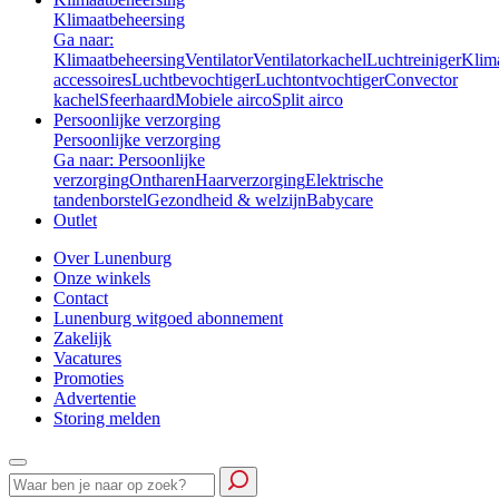
Klimaatbeheersing
Ga naar:
Klimaatbeheersing
Ventilator
Ventilatorkachel
Luchtreiniger
Klim
accessoires
Luchtbevochtiger
Luchtontvochtiger
Convector
kachel
Sfeerhaard
Mobiele airco
Split airco
Persoonlijke verzorging
Persoonlijke verzorging
Ga naar: Persoonlijke
verzorging
Ontharen
Haarverzorging
Elektrische
tandenborstel
Gezondheid & welzijn
Babycare
Outlet
Over Lunenburg
Onze winkels
Contact
Lunenburg witgoed abonnement
Zakelijk
Vacatures
Promoties
Advertentie
Storing melden