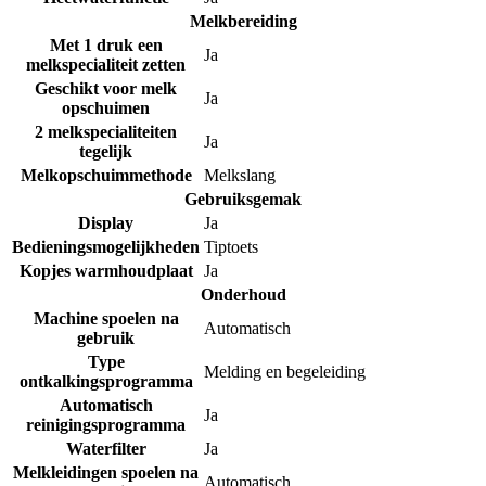
Melkbereiding
Met 1 druk een
Ja
melkspecialiteit zetten
Geschikt voor melk
Ja
opschuimen
2 melkspecialiteiten
Ja
tegelijk
Melkopschuimmethode
Melkslang
Gebruiksgemak
Display
Ja
Bedieningsmogelijkheden
Tiptoets
Kopjes warmhoudplaat
Ja
Onderhoud
Machine spoelen na
Automatisch
gebruik
Type
Melding en begeleiding
ontkalkingsprogramma
Automatisch
Ja
reinigingsprogramma
Waterfilter
Ja
Melkleidingen spoelen na
Automatisch