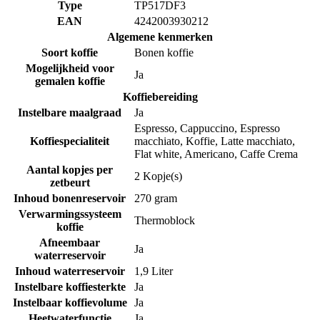
Type
TP517DF3
EAN
4242003930212
Algemene kenmerken
Soort koffie
Bonen koffie
Mogelijkheid voor
Ja
gemalen koffie
Koffiebereiding
Instelbare maalgraad
Ja
Espresso, Cappuccino, Espresso
Koffiespecialiteit
macchiato, Koffie, Latte macchiato,
Flat white, Americano, Caffe Crema
Aantal kopjes per
2 Kopje(s)
zetbeurt
Inhoud bonenreservoir
270 gram
Verwarmingssysteem
Thermoblock
koffie
Afneembaar
Ja
waterreservoir
Inhoud waterreservoir
1,9 Liter
Instelbare koffiesterkte
Ja
Instelbaar koffievolume
Ja
Heetwaterfunctie
Ja