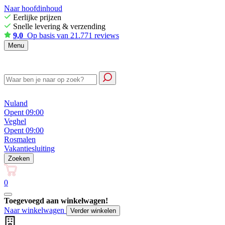
Naar hoofdinhoud
Eerlijke prijzen
Snelle levering & verzending
9,0
Op basis van 21.771 reviews
Menu
Nuland
Opent 09:00
Veghel
Opent 09:00
Rosmalen
Vakantiesluiting
Zoeken
0
Toegevoegd aan winkelwagen!
Naar winkelwagen
Verder winkelen