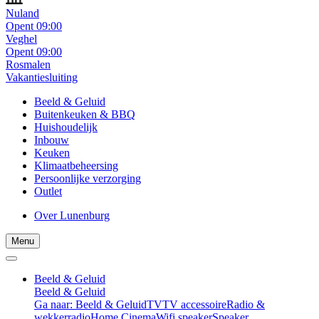
Nuland
Opent 09:00
Veghel
Opent 09:00
Rosmalen
Vakantiesluiting
Beeld & Geluid
Buitenkeuken & BBQ
Huishoudelijk
Inbouw
Keuken
Klimaatbeheersing
Persoonlijke verzorging
Outlet
Over Lunenburg
Menu
Beeld & Geluid
Beeld & Geluid
Ga naar: Beeld & Geluid
TV
TV accessoire
Radio &
wekkerradio
Home Cinema
Wifi speaker
Speaker