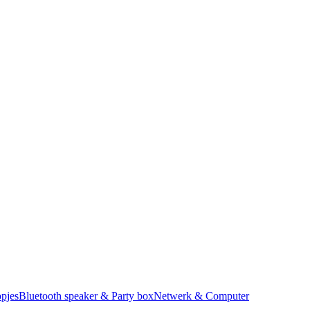
pjes
Bluetooth speaker & Party box
Netwerk & Computer