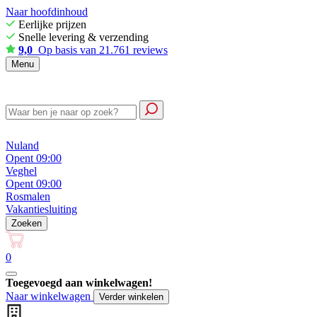
Naar hoofdinhoud
Eerlijke prijzen
Snelle levering & verzending
9,0
Op basis van 21.761 reviews
Menu
Nuland
Opent 09:00
Veghel
Opent 09:00
Rosmalen
Vakantiesluiting
Zoeken
0
Toegevoegd aan winkelwagen!
Naar winkelwagen
Verder winkelen