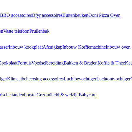
BBQ accessoires
Ofyr accessoires
Buitenkeuken
Ooni Pizza Oven
en
Vaste telefoon
Prullenbak
asser
Inbouw kookplaat
Afzuigkap
Inbouw Koffiemachine
Inbouw oven
Kookplaat
Fornuis
Voedselbereiding
Bakken & Braden
Koffie & Thee
Keu
iger
Klimaatbeheersing accessoires
Luchtbevochtiger
Luchtontvochtiger
rische tandenborstel
Gezondheid & welzijn
Babycare