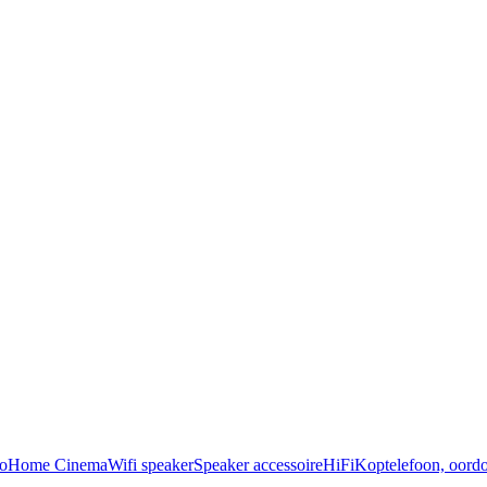
o
Home Cinema
Wifi speaker
Speaker accessoire
HiFi
Koptelefoon, oordo