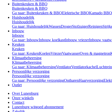
Buitenkeuken & BBQ
Buitenkeuken & BBQ
Ga naar: Buitenkeuken & BBQ
Elektrische BBQ
Kamado BBQ
Huishoudelijk
Huishoudelijk
Ga naar: Huishoudelijk
Wassen
Droger
Stofzuiger
Reinigen
Strijk
Inbouw
Inbouw
Ga naar: Inbouw
Inbouw koelkast
Inbouw vriezer
Inbouw vaatw
Keuken
Keuken
Ga naar: Keuken
Koelen
Vriezer
Vaatwasser
Oven & magnetron
Klimaatbeheersing
Klimaatbeheersing
Ga naar: Klimaatbeheersing
Ventilator
Ventilatorkachel
Luchtrein
Persoonlijke verzorging
Persoonlijke verzorging
Ga naar: Persoonlijke verzorging
Ontharen
Haarverzorging
Elekt
Outlet
Over Lunenburg
Onze winkels
Contact
Lunenburg witgoed abonnement
Zakelijk