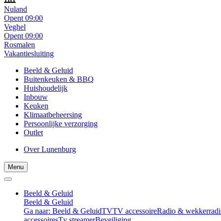
Nuland
Opent 09:00
Veghel
Opent 09:00
Rosmalen
Vakantiesluiting
Beeld & Geluid
Buitenkeuken & BBQ
Huishoudelijk
Inbouw
Keuken
Klimaatbeheersing
Persoonlijke verzorging
Outlet
Over Lunenburg
Menu
Beeld & Geluid
Beeld & Geluid
Ga naar: Beeld & Geluid
TV
TV accessoire
Radio & wekkerradi
accessoires
Tv streamer
Beveiliging