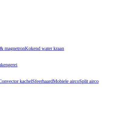
 & magnetron
Kokend water kraan
kengerei
Convector kachel
Sfeerhaard
Mobiele airco
Split airco