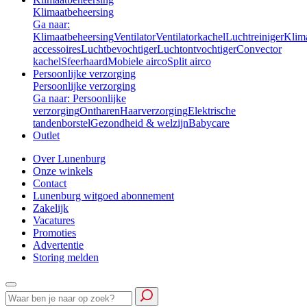
Klimaatbeheersing
Ga naar:
Klimaatbeheersing
Ventilator
Ventilatorkachel
Luchtreiniger
Klim
accessoires
Luchtbevochtiger
Luchtontvochtiger
Convector
kachel
Sfeerhaard
Mobiele airco
Split airco
Persoonlijke verzorging
Persoonlijke verzorging
Ga naar: Persoonlijke
verzorging
Ontharen
Haarverzorging
Elektrische
tandenborstel
Gezondheid & welzijn
Babycare
Outlet
Over Lunenburg
Onze winkels
Contact
Lunenburg witgoed abonnement
Zakelijk
Vacatures
Promoties
Advertentie
Storing melden