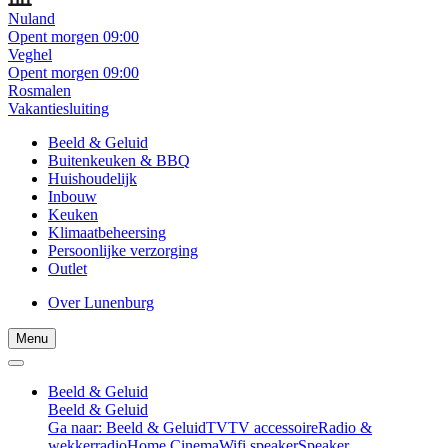
Nuland
Opent morgen 09:00
Veghel
Opent morgen 09:00
Rosmalen
Vakantiesluiting
Beeld & Geluid
Buitenkeuken & BBQ
Huishoudelijk
Inbouw
Keuken
Klimaatbeheersing
Persoonlijke verzorging
Outlet
Over Lunenburg
Menu
Beeld & Geluid
Beeld & Geluid
Ga naar: Beeld & Geluid
TV
TV accessoire
Radio &
wekkerradio
Home Cinema
Wifi speaker
Speaker