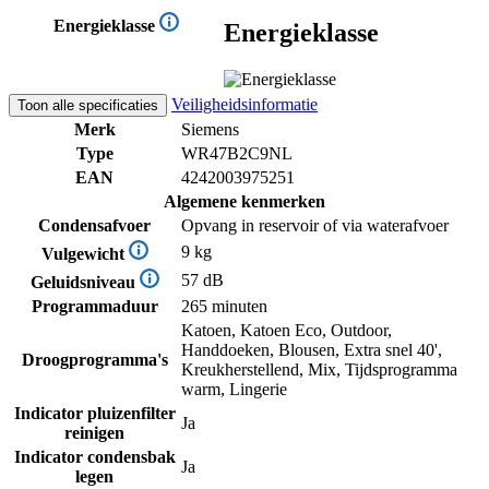
Energieklasse
Energieklasse
Veiligheidsinformatie
Toon alle specificaties
Merk
Siemens
Type
WR47B2C9NL
EAN
4242003975251
Algemene kenmerken
Condensafvoer
Opvang in reservoir of via waterafvoer
9 kg
Vulgewicht
57 dB
Geluidsniveau
Programmaduur
265 minuten
Katoen, Katoen Eco, Outdoor,
Handdoeken, Blousen, Extra snel 40',
Droogprogramma's
Kreukherstellend, Mix, Tijdsprogramma
warm, Lingerie
Indicator pluizenfilter
Ja
reinigen
Indicator condensbak
Ja
legen