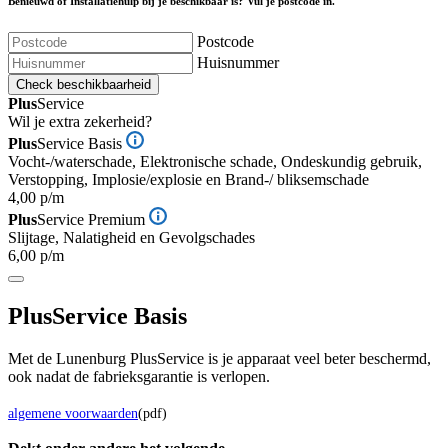
Benieuwd of Installatiehulp bij je beschikbaar is? Vul je postcode in.
Postcode
Huisnummer
Check beschikbaarheid
Plus
Service
Wil je extra zekerheid?
Plus
Service Basis
Vocht-/waterschade, Elektronische schade, Ondeskundig gebruik,
Verstopping, Implosie/explosie en Brand-/ bliksemschade
4,00 p/m
Plus
Service Premium
Slijtage, Nalatigheid en Gevolgschades
6,00 p/m
Plus
Service Basis
Met de Lunenburg PlusService is je apparaat veel beter beschermd,
ook nadat de fabrieksgarantie is verlopen.
algemene voorwaarden
(pdf)