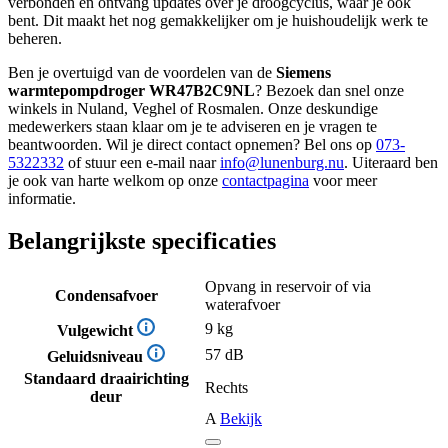
verbonden en ontvang updates over je droogcyclus, waar je ook
bent. Dit maakt het nog gemakkelijker om je huishoudelijk werk te
beheren.
Ben je overtuigd van de voordelen van de
Siemens
warmtepompdroger WR47B2C9NL
? Bezoek dan snel onze
winkels in Nuland, Veghel of Rosmalen. Onze deskundige
medewerkers staan klaar om je te adviseren en je vragen te
beantwoorden. Wil je direct contact opnemen? Bel ons op
073-
5322332
of stuur een e-mail naar
info@lunenburg.nu
. Uiteraard ben
je ook van harte welkom op onze
contactpagina
voor meer
informatie.
Belangrijkste specificaties
Opvang in reservoir of via
Condensafvoer
waterafvoer
9 kg
Vulgewicht
57 dB
Geluidsniveau
Standaard draairichting
Rechts
deur
A
Bekijk