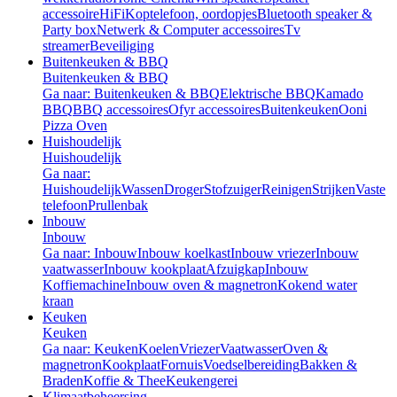
accessoire
HiFi
Koptelefoon, oordopjes
Bluetooth speaker &
Party box
Netwerk & Computer accessoires
Tv
streamer
Beveiliging
Buitenkeuken & BBQ
Buitenkeuken & BBQ
Ga naar: Buitenkeuken & BBQ
Elektrische BBQ
Kamado
BBQ
BBQ accessoires
Ofyr accessoires
Buitenkeuken
Ooni
Pizza Oven
Huishoudelijk
Huishoudelijk
Ga naar:
Huishoudelijk
Wassen
Droger
Stofzuiger
Reinigen
Strijken
Vaste
telefoon
Prullenbak
Inbouw
Inbouw
Ga naar: Inbouw
Inbouw koelkast
Inbouw vriezer
Inbouw
vaatwasser
Inbouw kookplaat
Afzuigkap
Inbouw
Koffiemachine
Inbouw oven & magnetron
Kokend water
kraan
Keuken
Keuken
Ga naar: Keuken
Koelen
Vriezer
Vaatwasser
Oven &
magnetron
Kookplaat
Fornuis
Voedselbereiding
Bakken &
Braden
Koffie & Thee
Keukengerei
Klimaatbeheersing