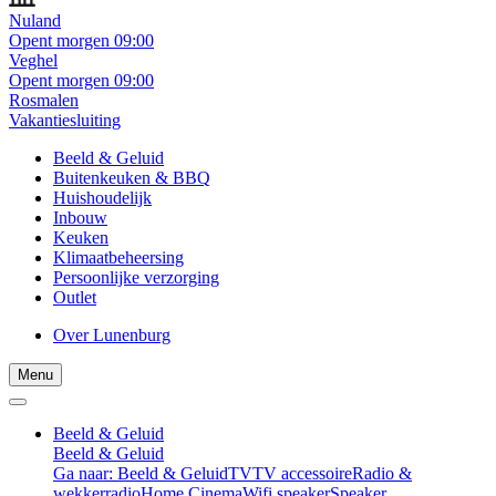
Nuland
Opent morgen 09:00
Veghel
Opent morgen 09:00
Rosmalen
Vakantiesluiting
Beeld & Geluid
Buitenkeuken & BBQ
Huishoudelijk
Inbouw
Keuken
Klimaatbeheersing
Persoonlijke verzorging
Outlet
Over Lunenburg
Menu
Beeld & Geluid
Beeld & Geluid
Ga naar: Beeld & Geluid
TV
TV accessoire
Radio &
wekkerradio
Home Cinema
Wifi speaker
Speaker