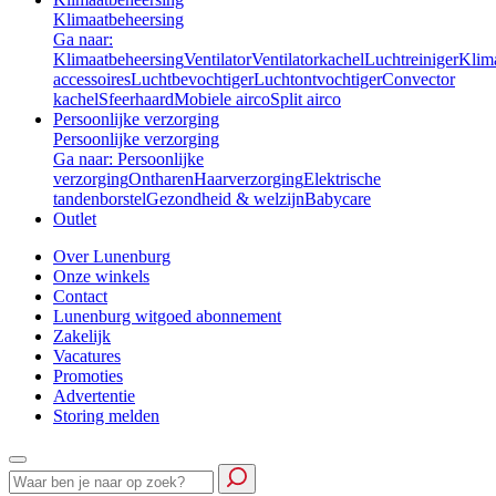
Klimaatbeheersing
Ga naar:
Klimaatbeheersing
Ventilator
Ventilatorkachel
Luchtreiniger
Klim
accessoires
Luchtbevochtiger
Luchtontvochtiger
Convector
kachel
Sfeerhaard
Mobiele airco
Split airco
Persoonlijke verzorging
Persoonlijke verzorging
Ga naar: Persoonlijke
verzorging
Ontharen
Haarverzorging
Elektrische
tandenborstel
Gezondheid & welzijn
Babycare
Outlet
Over Lunenburg
Onze winkels
Contact
Lunenburg witgoed abonnement
Zakelijk
Vacatures
Promoties
Advertentie
Storing melden