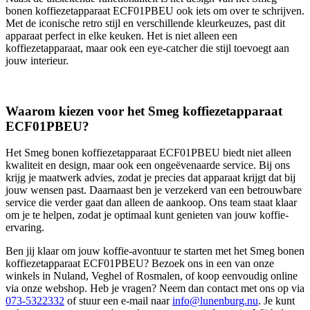
bonen koffiezetapparaat ECF01PBEU ook iets om over te schrijven.
Met de iconische retro stijl en verschillende kleurkeuzes, past dit
apparaat perfect in elke keuken. Het is niet alleen een
koffiezetapparaat, maar ook een eye-catcher die stijl toevoegt aan
jouw interieur.
Waarom kiezen voor het Smeg koffiezetapparaat
ECF01PBEU?
Het Smeg bonen koffiezetapparaat ECF01PBEU biedt niet alleen
kwaliteit en design, maar ook een ongeëvenaarde service. Bij ons
krijg je maatwerk advies, zodat je precies dat apparaat krijgt dat bij
jouw wensen past. Daarnaast ben je verzekerd van een betrouwbare
service die verder gaat dan alleen de aankoop. Ons team staat klaar
om je te helpen, zodat je optimaal kunt genieten van jouw koffie-
ervaring.
Ben jij klaar om jouw koffie-avontuur te starten met het Smeg bonen
koffiezetapparaat ECF01PBEU? Bezoek ons in een van onze
winkels in Nuland, Veghel of Rosmalen, of koop eenvoudig online
via onze webshop. Heb je vragen? Neem dan contact met ons op via
073-5322332
of stuur een e-mail naar
info@lunenburg.nu
. Je kunt