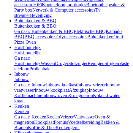
accessoire
HiFi
Koptelefoon, oordopjes
Bluetooth speaker &
Party box
Netwerk & Computer accessoires
Tv
streamer
Beveiliging
Buitenkeuken & BBQ
Buitenkeuken & BBQ
Ga naar: Buitenkeuken & BBQ
Elektrische BBQ
Kamado
BBQ
BBQ accessoires
Ofyr accessoires
Buitenkeuken
Ooni
Pizza Oven
Huishoudelijk
Huishoudelijk
Ga naar:
Huishoudelijk
Wassen
Droger
Stofzuiger
Reinigen
Strijken
Vaste
telefoon
Prullenbak
Inbouw
Inbouw
Ga naar: Inbouw
Inbouw koelkast
Inbouw vriezer
Inbouw
vaatwasser
Inbouw kookplaat
Afzuigkap
Inbouw
Koffiemachine
Inbouw oven & magnetron
Kokend water
kraan
Keuken
Keuken
Ga naar: Keuken
Koelen
Vriezer
Vaatwasser
Oven &
magnetron
Kookplaat
Fornuis
Voedselbereiding
Bakken &
Braden
Koffie & Thee
Keukengerei
Klimaatbeheersing