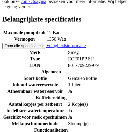
ook onze
contactpagina
bezoeken voor meer informatie. Wij helpen
je graag verder!
Belangrijkste specificaties
Maximale pompdruk
15 Bar
Vermogen
1350 Watt
Veiligheidsinformatie
Toon alle specificaties
Merk
Smeg
Type
ECF01PBEU
EAN
8017709229979
Algemeen
Soort koffie
Gemalen koffie
Inhoud waterreservoir
1 Liter
Afneembaar waterreservoir
Ja
Koffiebereiding
Aantal kopjes per zetbeurt
2 Kopje(s)
Instelbare watertemperatuur
Ja
Geschikt voor melk opschuimen
Ja
Melkopschuimmethode
Stoompijpje
Functionaliteiten