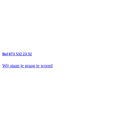
Bel 073 532 23 32
Wij staan je graag te woord