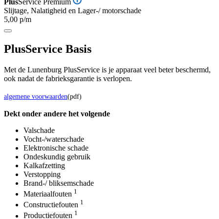
Plus
Service Premium
Slijtage, Nalatigheid en Lager-/ motorschade
5,00 p/m
Plus
Service Basis
Met de Lunenburg PlusService is je apparaat veel beter beschermd,
ook nadat de fabrieksgarantie is verlopen.
algemene voorwaarden
(pdf)
Dekt onder andere het volgende
Valschade
Vocht-/waterschade
Elektronische schade
Ondeskundig gebruik
Kalkafzetting
Verstopping
Brand-/ bliksemschade
1
Materiaalfouten
1
Constructiefouten
1
Productiefouten