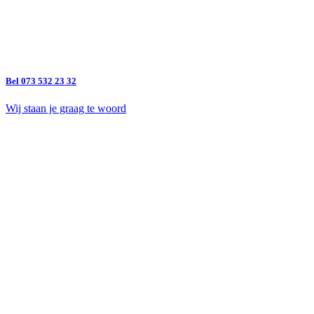
Bel 073 532 23 32
Wij staan je graag te woord