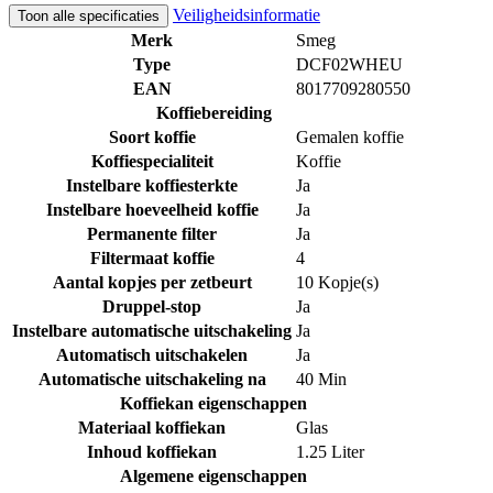
Veiligheidsinformatie
Toon alle specificaties
Merk
Smeg
Type
DCF02WHEU
EAN
8017709280550
Koffiebereiding
Soort koffie
Gemalen koffie
Koffiespecialiteit
Koffie
Instelbare koffiesterkte
Ja
Instelbare hoeveelheid koffie
Ja
Permanente filter
Ja
Filtermaat koffie
4
Aantal kopjes per zetbeurt
10 Kopje(s)
Druppel-stop
Ja
Instelbare automatische uitschakeling
Ja
Automatisch uitschakelen
Ja
Automatische uitschakeling na
40 Min
Koffiekan eigenschappen
Materiaal koffiekan
Glas
Inhoud koffiekan
1.25 Liter
Algemene eigenschappen