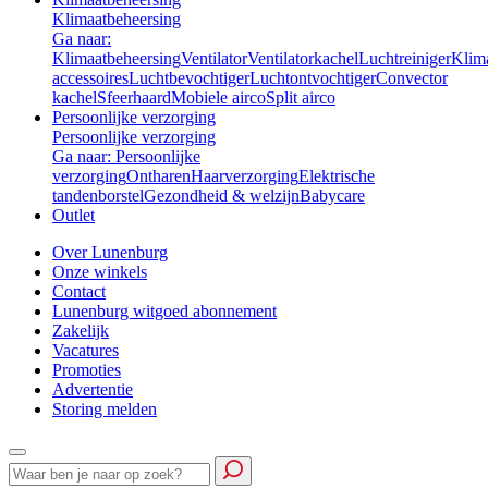
Klimaatbeheersing
Ga naar:
Klimaatbeheersing
Ventilator
Ventilatorkachel
Luchtreiniger
Klim
accessoires
Luchtbevochtiger
Luchtontvochtiger
Convector
kachel
Sfeerhaard
Mobiele airco
Split airco
Persoonlijke verzorging
Persoonlijke verzorging
Ga naar: Persoonlijke
verzorging
Ontharen
Haarverzorging
Elektrische
tandenborstel
Gezondheid & welzijn
Babycare
Outlet
Over Lunenburg
Onze winkels
Contact
Lunenburg witgoed abonnement
Zakelijk
Vacatures
Promoties
Advertentie
Storing melden