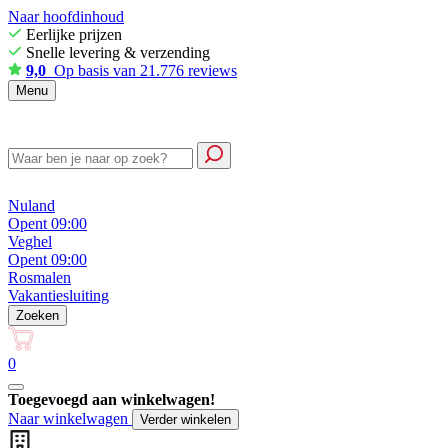
Naar hoofdinhoud
Eerlijke prijzen
Snelle levering & verzending
9,0
Op basis van 21.776 reviews
Menu
Nuland
Opent 09:00
Veghel
Opent 09:00
Rosmalen
Vakantiesluiting
Zoeken
0
Toegevoegd aan winkelwagen!
Naar winkelwagen
Verder winkelen