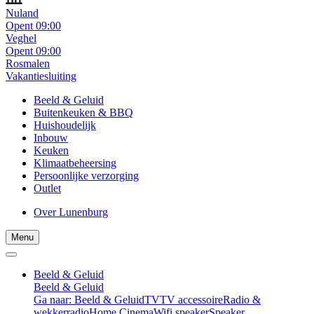
Nuland
Opent 09:00
Veghel
Opent 09:00
Rosmalen
Vakantiesluiting
Beeld & Geluid
Buitenkeuken & BBQ
Huishoudelijk
Inbouw
Keuken
Klimaatbeheersing
Persoonlijke verzorging
Outlet
Over Lunenburg
Menu
Beeld & Geluid
Beeld & Geluid
Ga naar: Beeld & Geluid
TV
TV accessoire
Radio &
wekkerradio
Home Cinema
Wifi speaker
Speaker