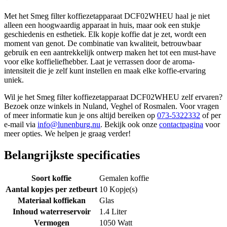
Met het Smeg filter koffiezetapparaat DCF02WHEU haal je niet
alleen een hoogwaardig apparaat in huis, maar ook een stukje
geschiedenis en esthetiek. Elk kopje koffie dat je zet, wordt een
moment van genot. De combinatie van kwaliteit, betrouwbaar
gebruik en een aantrekkelijk ontwerp maken het tot een must-have
voor elke koffieliefhebber. Laat je verrassen door de aroma-
intensiteit die je zelf kunt instellen en maak elke koffie-ervaring
uniek.
Wil je het Smeg filter koffiezetapparaat DCF02WHEU zelf ervaren?
Bezoek onze winkels in Nuland, Veghel of Rosmalen. Voor vragen
of meer informatie kun je ons altijd bereiken op
073-5322332
of per
e-mail via
info@lunenburg.nu
. Bekijk ook onze
contactpagina
voor
meer opties. We helpen je graag verder!
Belangrijkste specificaties
Soort koffie
Gemalen koffie
Aantal kopjes per zetbeurt
10 Kopje(s)
Materiaal koffiekan
Glas
Inhoud waterreservoir
1.4 Liter
Vermogen
1050 Watt