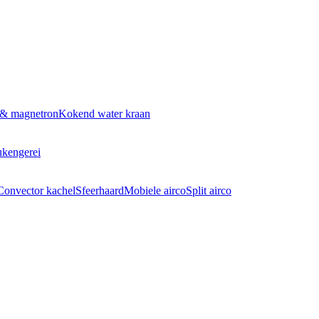
 & magnetron
Kokend water kraan
kengerei
Convector kachel
Sfeerhaard
Mobiele airco
Split airco