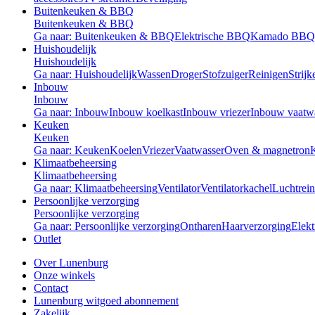
Buitenkeuken & BBQ
Buitenkeuken & BBQ
Ga naar: Buitenkeuken & BBQ
Elektrische BBQ
Kamado BBQ
Huishoudelijk
Huishoudelijk
Ga naar: Huishoudelijk
Wassen
Droger
Stofzuiger
Reinigen
Strijk
Inbouw
Inbouw
Ga naar: Inbouw
Inbouw koelkast
Inbouw vriezer
Inbouw vaatw
Keuken
Keuken
Ga naar: Keuken
Koelen
Vriezer
Vaatwasser
Oven & magnetron
Klimaatbeheersing
Klimaatbeheersing
Ga naar: Klimaatbeheersing
Ventilator
Ventilatorkachel
Luchtrein
Persoonlijke verzorging
Persoonlijke verzorging
Ga naar: Persoonlijke verzorging
Ontharen
Haarverzorging
Elekt
Outlet
Over Lunenburg
Onze winkels
Contact
Lunenburg witgoed abonnement
Zakelijk