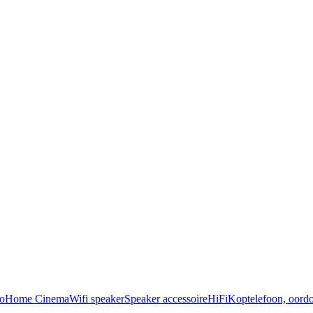
o
Home Cinema
Wifi speaker
Speaker accessoire
HiFi
Koptelefoon, oordo