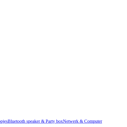
pjes
Bluetooth speaker & Party box
Netwerk & Computer