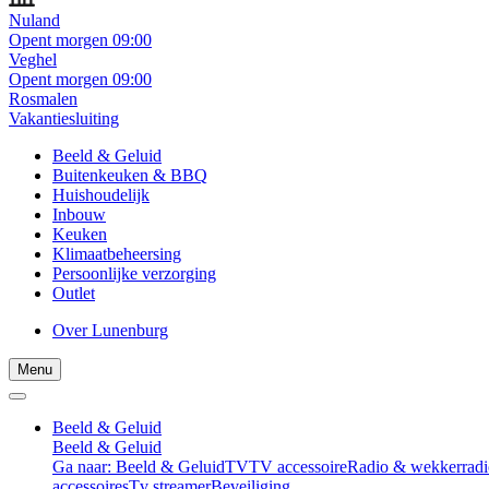
Nuland
Opent morgen 09:00
Veghel
Opent morgen 09:00
Rosmalen
Vakantiesluiting
Beeld & Geluid
Buitenkeuken & BBQ
Huishoudelijk
Inbouw
Keuken
Klimaatbeheersing
Persoonlijke verzorging
Outlet
Over Lunenburg
Menu
Beeld & Geluid
Beeld & Geluid
Ga naar: Beeld & Geluid
TV
TV accessoire
Radio & wekkerradi
accessoires
Tv streamer
Beveiliging