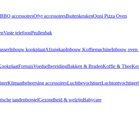
BBQ accessoires
Ofyr accessoires
Buitenkeuken
Ooni Pizza Oven
en
Vaste telefoon
Prullenbak
asser
Inbouw kookplaat
Afzuigkap
Inbouw Koffiemachine
Inbouw oven
Kookplaat
Fornuis
Voedselbereiding
Bakken & Braden
Koffie & Thee
Keu
iger
Klimaatbeheersing accessoires
Luchtbevochtiger
Luchtontvochtiger
rische tandenborstel
Gezondheid & welzijn
Babycare