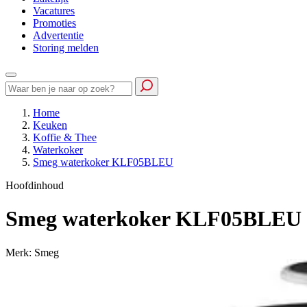
Vacatures
Promoties
Advertentie
Storing melden
Home
Keuken
Koffie & Thee
Waterkoker
Smeg waterkoker KLF05BLEU
Hoofdinhoud
Smeg waterkoker KLF05BLEU
Merk: Smeg