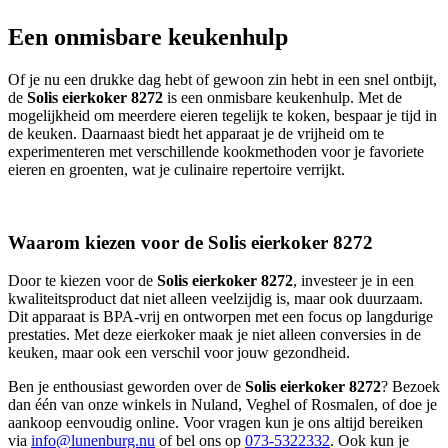
Een onmisbare keukenhulp
Of je nu een drukke dag hebt of gewoon zin hebt in een snel ontbijt,
de
Solis eierkoker 8272
is een onmisbare keukenhulp. Met de
mogelijkheid om meerdere eieren tegelijk te koken, bespaar je tijd in
de keuken. Daarnaast biedt het apparaat je de vrijheid om te
experimenteren met verschillende kookmethoden voor je favoriete
eieren en groenten, wat je culinaire repertoire verrijkt.
Waarom kiezen voor de Solis eierkoker 8272
Door te kiezen voor de
Solis eierkoker 8272
, investeer je in een
kwaliteitsproduct dat niet alleen veelzijdig is, maar ook duurzaam.
Dit apparaat is BPA-vrij en ontworpen met een focus op langdurige
prestaties. Met deze eierkoker maak je niet alleen conversies in de
keuken, maar ook een verschil voor jouw gezondheid.
Ben je enthousiast geworden over de
Solis eierkoker 8272
? Bezoek
dan één van onze winkels in Nuland, Veghel of Rosmalen, of doe je
aankoop eenvoudig online. Voor vragen kun je ons altijd bereiken
via
info@lunenburg.nu
of bel ons op
073-5322332
. Ook kun je