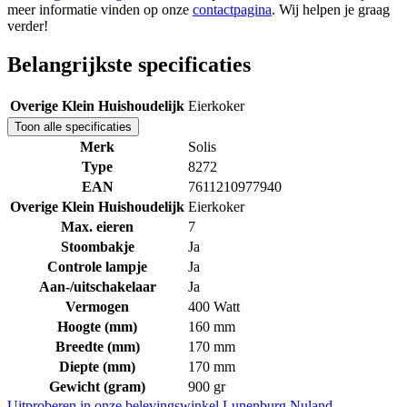
meer informatie vinden op onze
contactpagina
. Wij helpen je graag
verder!
Belangrijkste specificaties
Overige Klein Huishoudelijk
Eierkoker
Toon alle specificaties
Merk
Solis
Type
8272
EAN
7611210977940
Overige Klein Huishoudelijk
Eierkoker
Max. eieren
7
Stoombakje
Ja
Controle lampje
Ja
Aan-/uitschakelaar
Ja
Vermogen
400 Watt
Hoogte (mm)
160 mm
Breedte (mm)
170 mm
Diepte (mm)
170 mm
Gewicht (gram)
900 gr
Uitproberen in onze belevingswinkel
Lunenburg Nuland