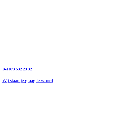
Bel 073 532 23 32
Wij staan je graag te woord