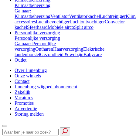
Klimaatbeheersing
Ga naar:
Klimaatbeheersing
Ventilator
Ventilatorkachel
Luchtreiniger
Klim
accessoires
Luchtbevochtiger
Luchtontvochtiger
Convector
kachel
Sfeerhaard
Mobiele airco
Split airco
Persoonlijke verzorging
Persoonlijke verzorging
Ga naar: Persoonlijke
verzorging
Ontharen
Haarverzorging
Elektrische
tandenborstel
Gezondheid & welzijn
Babycare
Outlet
Over Lunenburg
Onze winkels
Contact
Lunenburg witgoed abonnement
Zakelijk
Vacatures
Promoties
Advertentie
Storing melden