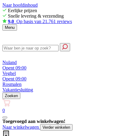
Naar hoofdinhoud
Eerlijke prijzen
Snelle levering & verzending
9,0
Op basis van 21.761 reviews
Menu
Nuland
Opent 09:00
Veghel
Opent 09:00
Rosmalen
Vakantiesluiting
Zoeken
0
Toegevoegd aan winkelwagen!
Naar winkelwagen
Verder winkelen