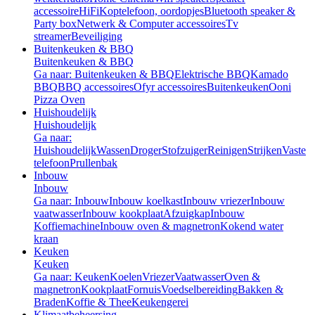
accessoire
HiFi
Koptelefoon, oordopjes
Bluetooth speaker &
Party box
Netwerk & Computer accessoires
Tv
streamer
Beveiliging
Buitenkeuken & BBQ
Buitenkeuken & BBQ
Ga naar: Buitenkeuken & BBQ
Elektrische BBQ
Kamado
BBQ
BBQ accessoires
Ofyr accessoires
Buitenkeuken
Ooni
Pizza Oven
Huishoudelijk
Huishoudelijk
Ga naar:
Huishoudelijk
Wassen
Droger
Stofzuiger
Reinigen
Strijken
Vaste
telefoon
Prullenbak
Inbouw
Inbouw
Ga naar: Inbouw
Inbouw koelkast
Inbouw vriezer
Inbouw
vaatwasser
Inbouw kookplaat
Afzuigkap
Inbouw
Koffiemachine
Inbouw oven & magnetron
Kokend water
kraan
Keuken
Keuken
Ga naar: Keuken
Koelen
Vriezer
Vaatwasser
Oven &
magnetron
Kookplaat
Fornuis
Voedselbereiding
Bakken &
Braden
Koffie & Thee
Keukengerei
Klimaatbeheersing