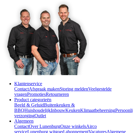
Klantenservice
Contact
Afspraak maken
Storing melden
Veelgestelde
vragen
Promoties
Retourneren
Product categorieën
Beeld & Geluid
Buitenkeuken &
BBQ
Huishoudelijk
Inbouw
Keuken
Klimaatbeheersing
Persoonli
verzorging
Outlet
Algemeen
Contact
Over Lunenburg
Onze winkels
Airco
service
Lunenburg witgoed abonnement
Vacatures
Algemene