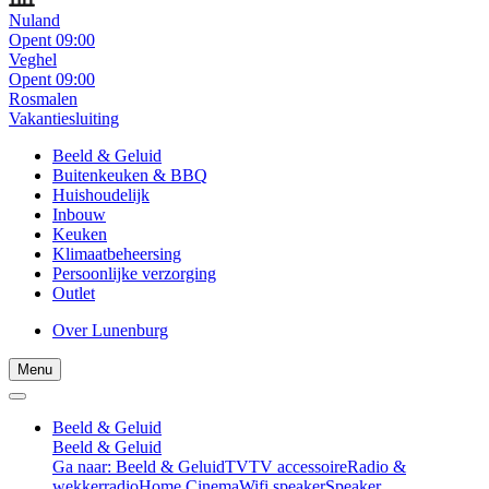
Nuland
Opent 09:00
Veghel
Opent 09:00
Rosmalen
Vakantiesluiting
Beeld & Geluid
Buitenkeuken & BBQ
Huishoudelijk
Inbouw
Keuken
Klimaatbeheersing
Persoonlijke verzorging
Outlet
Over Lunenburg
Menu
Beeld & Geluid
Beeld & Geluid
Ga naar: Beeld & Geluid
TV
TV accessoire
Radio &
wekkerradio
Home Cinema
Wifi speaker
Speaker