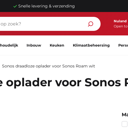
Snelle levering & verzending
Nuland
Open tot
houdelijk
Inbouw
Keuken
Klimaatbeheersing
Pers
Sonos draadloze oplader voor Sonos Roam wit
e oplader voor Sonos
Ma