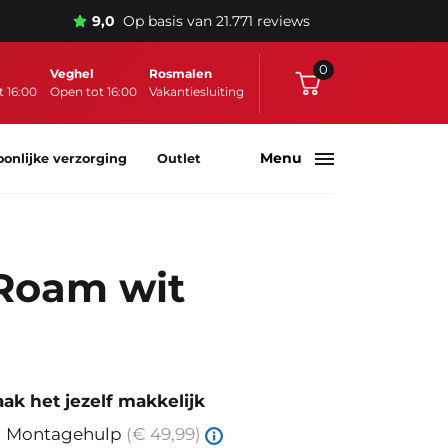
9,0
Op basis van 21.771 reviews
0
Veghel
Rosmalen
 16:00
Open tot 16:00
Vakantiesluiting
Menu
oonlijke verzorging
Outlet
 Roam wit
ak het jezelf makkelijk
Montagehulp
(€ 49,99)