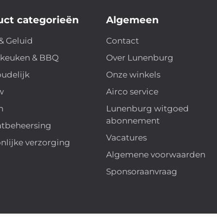
uct categorieën
Algemeen
& Geluid
Contact
nkeuken & BBQ
Over Lunenburg
udelijk
Onze winkels
w
Airco service
n
Lunenburg witgoed
abonnement
atbeheersing
Vacatures
nlijke verzorging
Algemene voorwaarden
Sponsoraanvraag