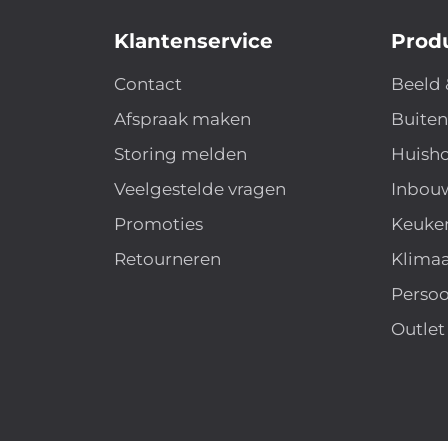
Klantenservice
Prod
Contact
Beeld 
Afspraak maken
Buite
Storing melden
Huisho
Veelgestelde vragen
Inbou
Promoties
Keuke
Retourneren
Klima
Persoo
Outlet