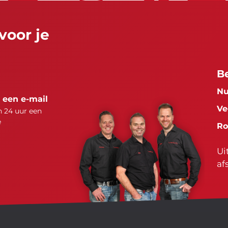
voor je
B
Nu
 een e-mail
Ve
 24 uur een
e
Ro
Ui
af