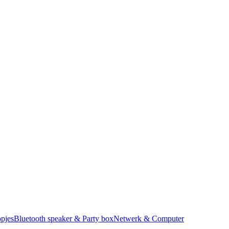
pjes
Bluetooth speaker & Party box
Netwerk & Computer