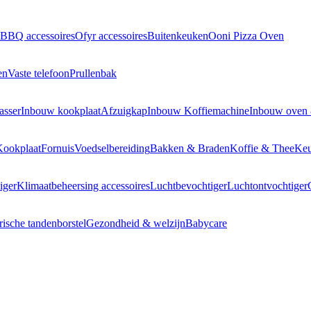
BBQ accessoires
Ofyr accessoires
Buitenkeuken
Ooni Pizza Oven
en
Vaste telefoon
Prullenbak
asser
Inbouw kookplaat
Afzuigkap
Inbouw Koffiemachine
Inbouw oven
Kookplaat
Fornuis
Voedselbereiding
Bakken & Braden
Koffie & Thee
Keu
iger
Klimaatbeheersing accessoires
Luchtbevochtiger
Luchtontvochtiger
rische tandenborstel
Gezondheid & welzijn
Babycare