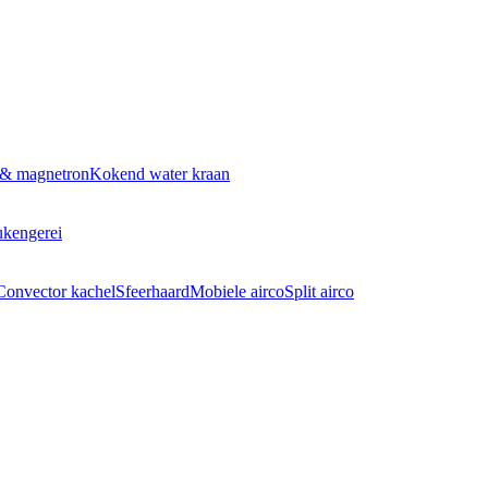
 & magnetron
Kokend water kraan
kengerei
Convector kachel
Sfeerhaard
Mobiele airco
Split airco