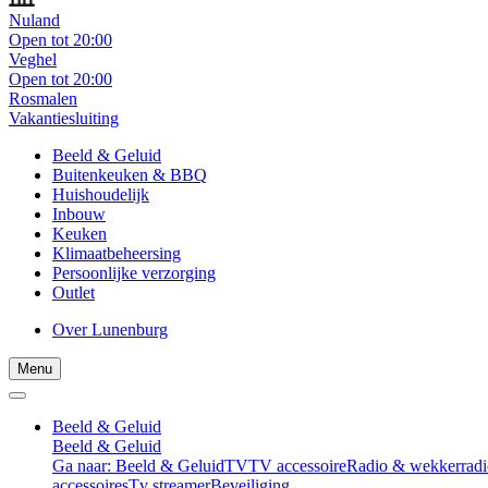
Nuland
Open tot 20:00
Veghel
Open tot 20:00
Rosmalen
Vakantiesluiting
Beeld & Geluid
Buitenkeuken & BBQ
Huishoudelijk
Inbouw
Keuken
Klimaatbeheersing
Persoonlijke verzorging
Outlet
Over Lunenburg
Menu
Beeld & Geluid
Beeld & Geluid
Ga naar: Beeld & Geluid
TV
TV accessoire
Radio & wekkerradi
accessoires
Tv streamer
Beveiliging