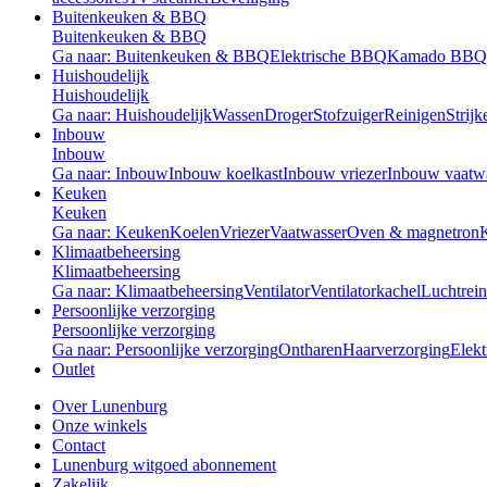
Buitenkeuken & BBQ
Buitenkeuken & BBQ
Ga naar: Buitenkeuken & BBQ
Elektrische BBQ
Kamado BBQ
Huishoudelijk
Huishoudelijk
Ga naar: Huishoudelijk
Wassen
Droger
Stofzuiger
Reinigen
Strijk
Inbouw
Inbouw
Ga naar: Inbouw
Inbouw koelkast
Inbouw vriezer
Inbouw vaatw
Keuken
Keuken
Ga naar: Keuken
Koelen
Vriezer
Vaatwasser
Oven & magnetron
Klimaatbeheersing
Klimaatbeheersing
Ga naar: Klimaatbeheersing
Ventilator
Ventilatorkachel
Luchtrein
Persoonlijke verzorging
Persoonlijke verzorging
Ga naar: Persoonlijke verzorging
Ontharen
Haarverzorging
Elekt
Outlet
Over Lunenburg
Onze winkels
Contact
Lunenburg witgoed abonnement
Zakelijk