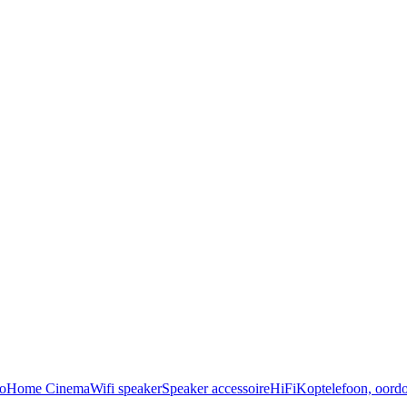
o
Home Cinema
Wifi speaker
Speaker accessoire
HiFi
Koptelefoon, oordo