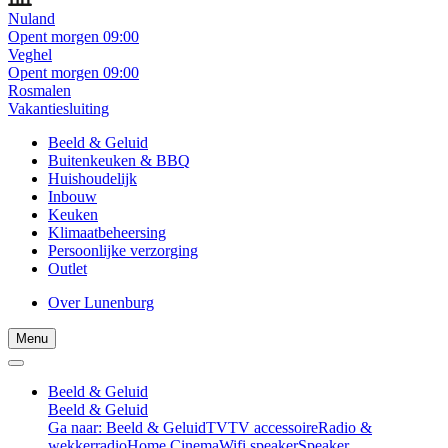
Nuland
Opent morgen 09:00
Veghel
Opent morgen 09:00
Rosmalen
Vakantiesluiting
Beeld & Geluid
Buitenkeuken & BBQ
Huishoudelijk
Inbouw
Keuken
Klimaatbeheersing
Persoonlijke verzorging
Outlet
Over Lunenburg
Menu
Beeld & Geluid
Beeld & Geluid
Ga naar: Beeld & Geluid
TV
TV accessoire
Radio &
wekkerradio
Home Cinema
Wifi speaker
Speaker