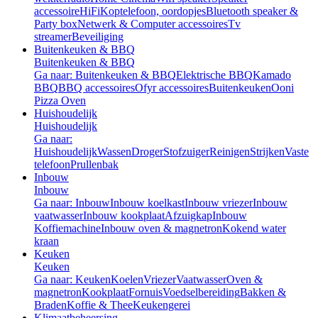
accessoire
HiFi
Koptelefoon, oordopjes
Bluetooth speaker &
Party box
Netwerk & Computer accessoires
Tv
streamer
Beveiliging
Buitenkeuken & BBQ
Buitenkeuken & BBQ
Ga naar: Buitenkeuken & BBQ
Elektrische BBQ
Kamado
BBQ
BBQ accessoires
Ofyr accessoires
Buitenkeuken
Ooni
Pizza Oven
Huishoudelijk
Huishoudelijk
Ga naar:
Huishoudelijk
Wassen
Droger
Stofzuiger
Reinigen
Strijken
Vaste
telefoon
Prullenbak
Inbouw
Inbouw
Ga naar: Inbouw
Inbouw koelkast
Inbouw vriezer
Inbouw
vaatwasser
Inbouw kookplaat
Afzuigkap
Inbouw
Koffiemachine
Inbouw oven & magnetron
Kokend water
kraan
Keuken
Keuken
Ga naar: Keuken
Koelen
Vriezer
Vaatwasser
Oven &
magnetron
Kookplaat
Fornuis
Voedselbereiding
Bakken &
Braden
Koffie & Thee
Keukengerei
Klimaatbeheersing