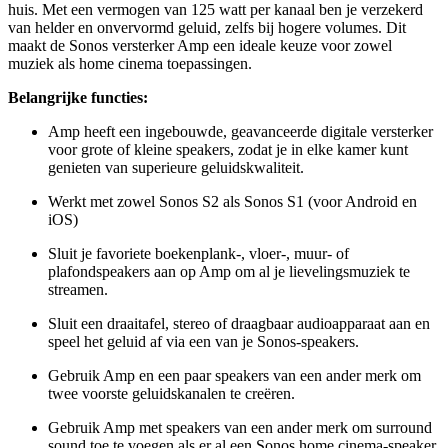
huis. Met een vermogen van 125 watt per kanaal ben je verzekerd
van helder en onvervormd geluid, zelfs bij hogere volumes. Dit
maakt de Sonos versterker Amp een ideale keuze voor zowel
muziek als home cinema toepassingen.
Belangrijke functies:
Amp heeft een ingebouwde, geavanceerde digitale versterker
voor grote of kleine speakers, zodat je in elke kamer kunt
genieten van superieure geluidskwaliteit.
Werkt met zowel Sonos S2 als Sonos S1 (voor Android en
iOS)
Sluit je favoriete boekenplank-, vloer-, muur- of
plafondspeakers aan op Amp om al je lievelingsmuziek te
streamen.
Sluit een draaitafel, stereo of draagbaar audioapparaat aan en
speel het geluid af via een van je Sonos-speakers.
Gebruik Amp en een paar speakers van een ander merk om
twee voorste geluidskanalen te creëren.
Gebruik Amp met speakers van een ander merk om surround
sound toe te voegen als er al een Sonos home cinema-speaker