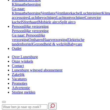
Klimaatbeheersing
Ga naar:
Klimaatbeheersing
Ventilator
Ventilatorkachel
Luchtreiniger
Klim
accessoires
Luchtbevochtiger
Luchtontvochtiger
Convector
kachel
Sfeerhaard
Mobiele airco
Split airco
Persoonlijke verzorging
Persoonlijke verzorging
Ga naar: Persoonlijke
verzorging
Ontharen
Haarverzorging
Elektrische
tandenborstel
Gezondheid & welzijn
Babycare
Outlet
Over Lunenburg
Onze winkels
Contact
Lunenburg witgoed abonnement
Zakelijk
Vacatures
Promoties
Advertentie
Storing melden