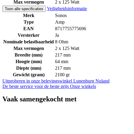
Max vermogen
2 x 125 Watt
Veiligheidsinformatie
Toon alle specificaties
Merk
Sonos
Type
Amp
EAN
8717755775696
Versterker
Ja
Nominale belastbaarheid
8 Ohm
Max vermogen
2 x 125 Watt
Breedte (mm)
217 mm
Hoogte (mm)
64 mm
Diepte (mm)
217 mm
Gewicht (gram)
2100 gr
Uitproberen in onze belevingswinkel
Lunenburg Nuland
De beste service voor de beste prijs
Onze winkels
Vaak samengekocht met