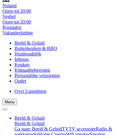
Nuland
Open tot 20:00
Veghel
Open tot 20:00
Rosmalen
Vakantiesluiting
Beeld & Geluid
Buitenkeuken & BBQ
Huishoudelijk
Inbouw
Keuken
Klimaatbeheersing
Persoonlijke verzorging
Outlet
Over Lunenburg
Menu
Beeld & Geluid
Beeld & Geluid
Ga naar: Beeld & Geluid
TV
TV accessoire
Radio &
wekkerradio
Home Cinema
Wifi speaker
Speaker