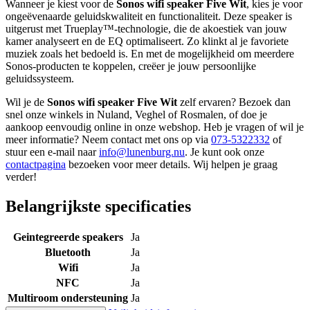
Wanneer je kiest voor de
Sonos wifi speaker Five Wit
, kies je voor
ongeëvenaarde geluidskwaliteit en functionaliteit. Deze speaker is
uitgerust met Trueplay™-technologie, die de akoestiek van jouw
kamer analyseert en de EQ optimaliseert. Zo klinkt al je favoriete
muziek zoals het bedoeld is. En met de mogelijkheid om meerdere
Sonos-producten te koppelen, creëer je jouw persoonlijke
geluidssysteem.
Wil je de
Sonos wifi speaker Five Wit
zelf ervaren? Bezoek dan
snel onze winkels in Nuland, Veghel of Rosmalen, of doe je
aankoop eenvoudig online in onze webshop. Heb je vragen of wil je
meer informatie? Neem contact met ons op via
073-5322332
of
stuur een e-mail naar
info@lunenburg.nu
. Je kunt ook onze
contactpagina
bezoeken voor meer details. Wij helpen je graag
verder!
Belangrijkste specificaties
Geintegreerde speakers
Ja
Bluetooth
Ja
Wifi
Ja
NFC
Ja
Multiroom ondersteuning
Ja