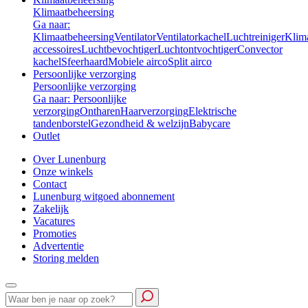
Klimaatbeheersing
Ga naar:
Klimaatbeheersing
Ventilator
Ventilatorkachel
Luchtreiniger
Klim
accessoires
Luchtbevochtiger
Luchtontvochtiger
Convector
kachel
Sfeerhaard
Mobiele airco
Split airco
Persoonlijke verzorging
Persoonlijke verzorging
Ga naar: Persoonlijke
verzorging
Ontharen
Haarverzorging
Elektrische
tandenborstel
Gezondheid & welzijn
Babycare
Outlet
Over Lunenburg
Onze winkels
Contact
Lunenburg witgoed abonnement
Zakelijk
Vacatures
Promoties
Advertentie
Storing melden