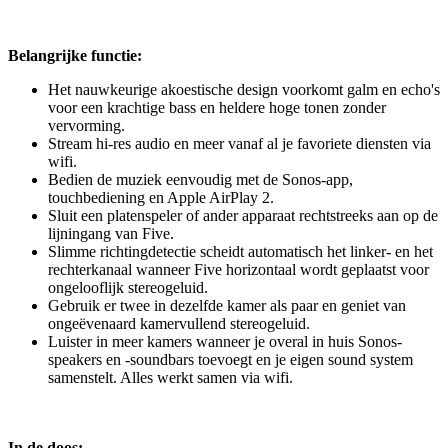
Belangrijke functie:
Het nauwkeurige akoestische design voorkomt galm en echo's
voor een krachtige bass en heldere hoge tonen zonder
vervorming.
Stream hi-res audio en meer vanaf al je favoriete diensten via
wifi.
Bedien de muziek eenvoudig met de Sonos-app,
touchbediening en Apple AirPlay 2.
Sluit een platenspeler of ander apparaat rechtstreeks aan op de
lijningang van Five.
Slimme richtingdetectie scheidt automatisch het linker- en het
rechterkanaal wanneer Five horizontaal wordt geplaatst voor
ongelooflijk stereogeluid.
Gebruik er twee in dezelfde kamer als paar en geniet van
ongeëvenaard kamervullend stereogeluid.
Luister in meer kamers wanneer je overal in huis Sonos-
speakers en -soundbars toevoegt en je eigen sound system
samenstelt. Alles werkt samen via wifi.
In de doos: