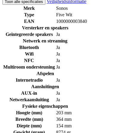
Veiligheidsinformatie
Toon alle specificaties
Merk
Sonos
Type
Five Wit
EAN
1000000003840
Versterker en speakers
Geintegreerde speakers
Ja
Netwerk en streaming
Bluetooth
Ja
Wifi
Ja
NFC
Ja
Multiroom ondersteuning
Ja
Afspelen
Internetradio
Ja
Aansluitingen
AUX-in
Ja
Netwerkaansluiting
Ja
Fysieke eigenschappen
Hoogte (mm)
203 mm
Breedte (mm)
364 mm
Diepte (mm)
154 mm
Gewicht (gram)
8774 gr