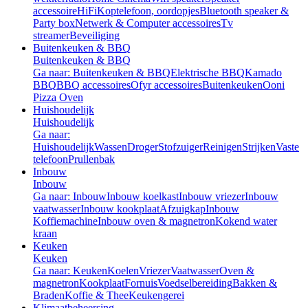
accessoire
HiFi
Koptelefoon, oordopjes
Bluetooth speaker &
Party box
Netwerk & Computer accessoires
Tv
streamer
Beveiliging
Buitenkeuken & BBQ
Buitenkeuken & BBQ
Ga naar: Buitenkeuken & BBQ
Elektrische BBQ
Kamado
BBQ
BBQ accessoires
Ofyr accessoires
Buitenkeuken
Ooni
Pizza Oven
Huishoudelijk
Huishoudelijk
Ga naar:
Huishoudelijk
Wassen
Droger
Stofzuiger
Reinigen
Strijken
Vaste
telefoon
Prullenbak
Inbouw
Inbouw
Ga naar: Inbouw
Inbouw koelkast
Inbouw vriezer
Inbouw
vaatwasser
Inbouw kookplaat
Afzuigkap
Inbouw
Koffiemachine
Inbouw oven & magnetron
Kokend water
kraan
Keuken
Keuken
Ga naar: Keuken
Koelen
Vriezer
Vaatwasser
Oven &
magnetron
Kookplaat
Fornuis
Voedselbereiding
Bakken &
Braden
Koffie & Thee
Keukengerei
Klimaatbeheersing