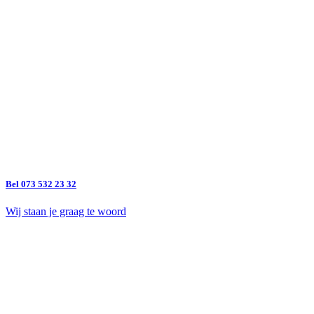
Bel 073 532 23 32
Wij staan je graag te woord