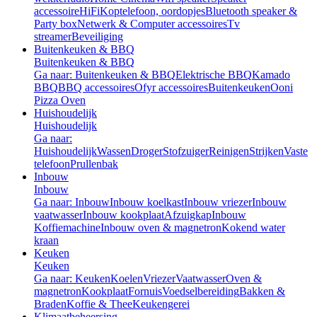
accessoire
HiFi
Koptelefoon, oordopjes
Bluetooth speaker &
Party box
Netwerk & Computer accessoires
Tv
streamer
Beveiliging
Buitenkeuken & BBQ
Buitenkeuken & BBQ
Ga naar: Buitenkeuken & BBQ
Elektrische BBQ
Kamado
BBQ
BBQ accessoires
Ofyr accessoires
Buitenkeuken
Ooni
Pizza Oven
Huishoudelijk
Huishoudelijk
Ga naar:
Huishoudelijk
Wassen
Droger
Stofzuiger
Reinigen
Strijken
Vaste
telefoon
Prullenbak
Inbouw
Inbouw
Ga naar: Inbouw
Inbouw koelkast
Inbouw vriezer
Inbouw
vaatwasser
Inbouw kookplaat
Afzuigkap
Inbouw
Koffiemachine
Inbouw oven & magnetron
Kokend water
kraan
Keuken
Keuken
Ga naar: Keuken
Koelen
Vriezer
Vaatwasser
Oven &
magnetron
Kookplaat
Fornuis
Voedselbereiding
Bakken &
Braden
Koffie & Thee
Keukengerei
Klimaatbeheersing