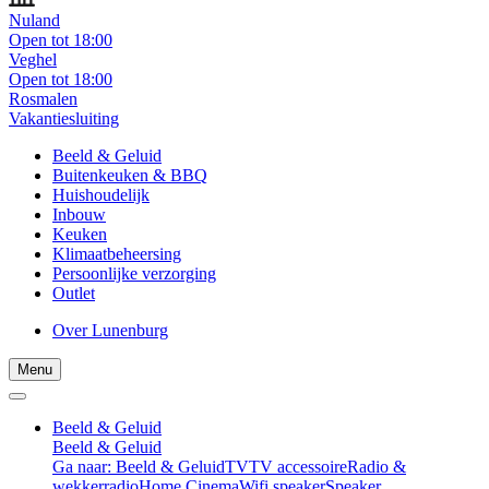
Nuland
Open tot 18:00
Veghel
Open tot 18:00
Rosmalen
Vakantiesluiting
Beeld & Geluid
Buitenkeuken & BBQ
Huishoudelijk
Inbouw
Keuken
Klimaatbeheersing
Persoonlijke verzorging
Outlet
Over Lunenburg
Menu
Beeld & Geluid
Beeld & Geluid
Ga naar: Beeld & Geluid
TV
TV accessoire
Radio &
wekkerradio
Home Cinema
Wifi speaker
Speaker