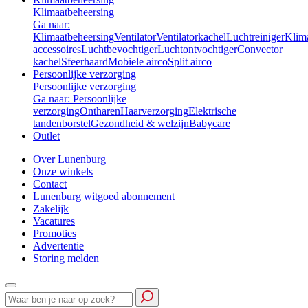
Klimaatbeheersing
Ga naar:
Klimaatbeheersing
Ventilator
Ventilatorkachel
Luchtreiniger
Klim
accessoires
Luchtbevochtiger
Luchtontvochtiger
Convector
kachel
Sfeerhaard
Mobiele airco
Split airco
Persoonlijke verzorging
Persoonlijke verzorging
Ga naar: Persoonlijke
verzorging
Ontharen
Haarverzorging
Elektrische
tandenborstel
Gezondheid & welzijn
Babycare
Outlet
Over Lunenburg
Onze winkels
Contact
Lunenburg witgoed abonnement
Zakelijk
Vacatures
Promoties
Advertentie
Storing melden