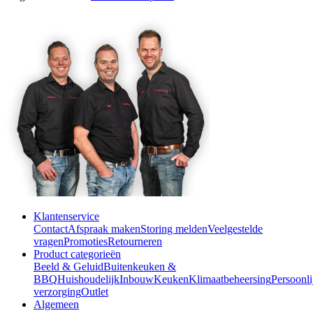
Klantenservice
Contact
Afspraak maken
Storing melden
Veelgestelde
vragen
Promoties
Retourneren
Product categorieën
Beeld & Geluid
Buitenkeuken &
BBQ
Huishoudelijk
Inbouw
Keuken
Klimaatbeheersing
Persoonli
verzorging
Outlet
Algemeen