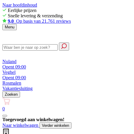
Naar hoofdinhoud
Eerlijke prijzen
Snelle levering & verzending
9,0
Op basis van 21.761 reviews
Menu
Nuland
Opent 09:00
Veghel
Opent 09:00
Rosmalen
Vakantiesluiting
Zoeken
0
Toegevoegd aan winkelwagen!
Naar winkelwagen
Verder winkelen