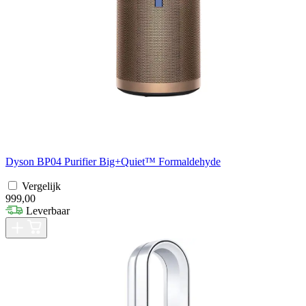
Dyson BP04 Purifier Big+Quiet™ Formaldehyde
Vergelijk
999,00
Leverbaar