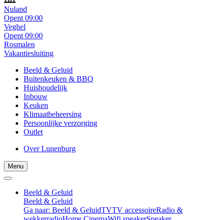
Nuland
Opent 09:00
Veghel
Opent 09:00
Rosmalen
Vakantiesluiting
Beeld & Geluid
Buitenkeuken & BBQ
Huishoudelijk
Inbouw
Keuken
Klimaatbeheersing
Persoonlijke verzorging
Outlet
Over Lunenburg
Menu
Beeld & Geluid
Beeld & Geluid
Ga naar: Beeld & Geluid
TV
TV accessoire
Radio &
wekkerradio
Home Cinema
Wifi speaker
Speaker