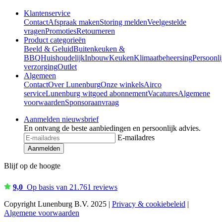
Klantenservice
Contact
Afspraak maken
Storing melden
Veelgestelde
vragen
Promoties
Retourneren
Product categorieën
Beeld & Geluid
Buitenkeuken &
BBQ
Huishoudelijk
Inbouw
Keuken
Klimaatbeheersing
Persoonli
verzorging
Outlet
Algemeen
Contact
Over Lunenburg
Onze winkels
Airco
service
Lunenburg witgoed abonnement
Vacatures
Algemene
voorwaarden
Sponsoraanvraag
Aanmelden nieuwsbrief
En ontvang de beste aanbiedingen en persoonlijk advies.
E-mailadres
Aanmelden
Blijf op de hoogte
9,0
Op basis van 21.761 reviews
Copyright Lunenburg B.V. 2025 |
Privacy & cookiebeleid
|
Algemene voorwaarden