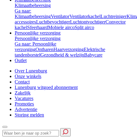
Klimaatbeheersing
Ga naar:
Klimaatbeheersing
Ventilator
Ventilatorkachel
Luchtreiniger
Klim
accessoires
Luchtbevochtiger
Luchtontvochtiger
Convector
kachel
Sfeerhaard
Mobiele airco
Split airco
Persoonlijke verzorging
Persoonlijke verzorging
Ga naar: Persoonlijke
verzorging
Ontharen
Haarverzorging
Elektrische
tandenborstel
Gezondheid & welzijn
Babycare
Outlet
Over Lunenburg
Onze winkels
Contact
Lunenburg witgoed abonnement
Zakelijk
Vacatures
Promoties
Advertentie
Storing melden