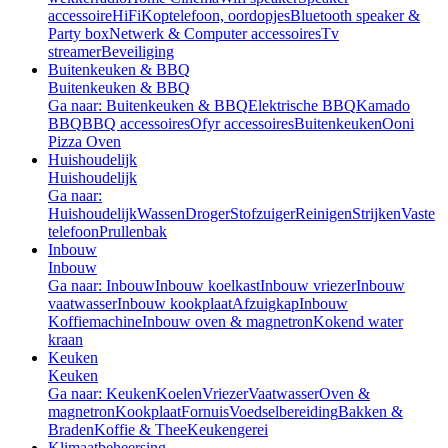
accessoire
HiFi
Koptelefoon, oordopjes
Bluetooth speaker &
Party box
Netwerk & Computer accessoires
Tv
streamer
Beveiliging
Buitenkeuken & BBQ
Buitenkeuken & BBQ
Ga naar: Buitenkeuken & BBQ
Elektrische BBQ
Kamado
BBQ
BBQ accessoires
Ofyr accessoires
Buitenkeuken
Ooni
Pizza Oven
Huishoudelijk
Huishoudelijk
Ga naar:
Huishoudelijk
Wassen
Droger
Stofzuiger
Reinigen
Strijken
Vaste
telefoon
Prullenbak
Inbouw
Inbouw
Ga naar: Inbouw
Inbouw koelkast
Inbouw vriezer
Inbouw
vaatwasser
Inbouw kookplaat
Afzuigkap
Inbouw
Koffiemachine
Inbouw oven & magnetron
Kokend water
kraan
Keuken
Keuken
Ga naar: Keuken
Koelen
Vriezer
Vaatwasser
Oven &
magnetron
Kookplaat
Fornuis
Voedselbereiding
Bakken &
Braden
Koffie & Thee
Keukengerei
Klimaatbeheersing