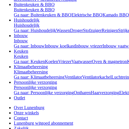
Buitenkeuken & BBQ
Buitenkeuken & BBQ
Ga naar: Buitenkeuken & BBQ
Elektrische BBQ
Kamado BBQ
Huishoudelijk
Huishoudelijk
Ga naar: Huishoudelijk
Wassen
Droger
Stofzuiger
Reinigen
Strijk
Inbouw
Inbouw
Ga naar: Inbouw
Inbouw koelkast
Inbouw vriezer
Inbouw vaatw
Keuken
Keuken
Ga naar: Keuken
Koelen
Vriezer
Vaatwasser
Oven & magnetron
Klimaatbeheersing
Klimaatbeheersing
Ga naar: Klimaatbeheersing
Ventilator
Ventilatorkachel
Luchtrein
Persoonlijke verzorging
Persoonlijke verzorging
Ga naar: Persoonlijke verzorging
Ontharen
Haarverzorging
Elekt
Outlet
Over Lunenburg
Onze winkels
Contact
Lunenburg witgoed abonnement
Zakelijk