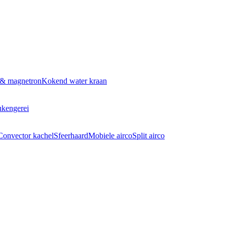
 & magnetron
Kokend water kraan
kengerei
Convector kachel
Sfeerhaard
Mobiele airco
Split airco