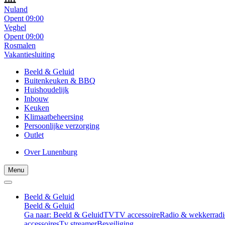
Nuland
Opent 09:00
Veghel
Opent 09:00
Rosmalen
Vakantiesluiting
Beeld & Geluid
Buitenkeuken & BBQ
Huishoudelijk
Inbouw
Keuken
Klimaatbeheersing
Persoonlijke verzorging
Outlet
Over Lunenburg
Menu
Beeld & Geluid
Beeld & Geluid
Ga naar: Beeld & Geluid
TV
TV accessoire
Radio & wekkerradi
accessoires
Tv streamer
Beveiliging