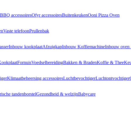
BBQ accessoires
Ofyr accessoires
Buitenkeuken
Ooni Pizza Oven
en
Vaste telefoon
Prullenbak
asser
Inbouw kookplaat
Afzuigkap
Inbouw Koffiemachine
Inbouw oven
Kookplaat
Fornuis
Voedselbereiding
Bakken & Braden
Koffie & Thee
Keu
iger
Klimaatbeheersing accessoires
Luchtbevochtiger
Luchtontvochtiger
rische tandenborstel
Gezondheid & welzijn
Babycare