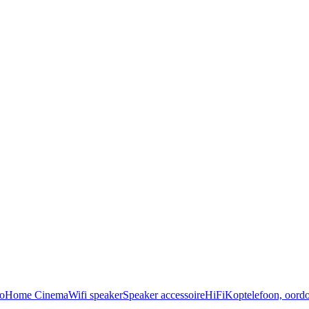
o
Home Cinema
Wifi speaker
Speaker accessoire
HiFi
Koptelefoon, oordo