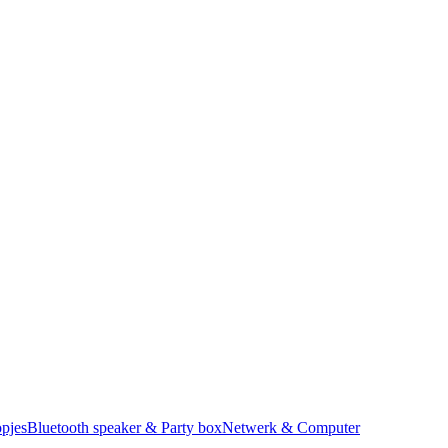
pjes
Bluetooth speaker & Party box
Netwerk & Computer