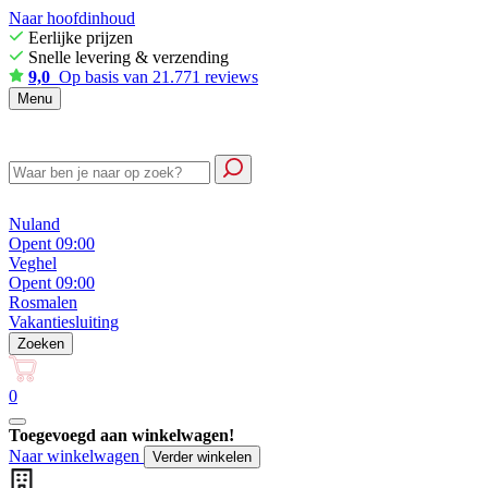
Naar hoofdinhoud
Eerlijke prijzen
Snelle levering & verzending
9,0
Op basis van 21.771 reviews
Menu
Nuland
Opent 09:00
Veghel
Opent 09:00
Rosmalen
Vakantiesluiting
Zoeken
0
Toegevoegd aan winkelwagen!
Naar winkelwagen
Verder winkelen