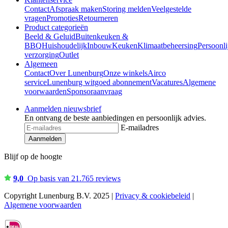
Contact
Afspraak maken
Storing melden
Veelgestelde
vragen
Promoties
Retourneren
Product categorieën
Beeld & Geluid
Buitenkeuken &
BBQ
Huishoudelijk
Inbouw
Keuken
Klimaatbeheersing
Persoonli
verzorging
Outlet
Algemeen
Contact
Over Lunenburg
Onze winkels
Airco
service
Lunenburg witgoed abonnement
Vacatures
Algemene
voorwaarden
Sponsoraanvraag
Aanmelden nieuwsbrief
En ontvang de beste aanbiedingen en persoonlijk advies.
E-mailadres
Aanmelden
Blijf op de hoogte
9,0
Op basis van 21.765 reviews
Copyright Lunenburg B.V. 2025 |
Privacy & cookiebeleid
|
Algemene voorwaarden