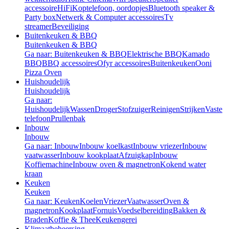
accessoire
HiFi
Koptelefoon, oordopjes
Bluetooth speaker &
Party box
Netwerk & Computer accessoires
Tv
streamer
Beveiliging
Buitenkeuken & BBQ
Buitenkeuken & BBQ
Ga naar: Buitenkeuken & BBQ
Elektrische BBQ
Kamado
BBQ
BBQ accessoires
Ofyr accessoires
Buitenkeuken
Ooni
Pizza Oven
Huishoudelijk
Huishoudelijk
Ga naar:
Huishoudelijk
Wassen
Droger
Stofzuiger
Reinigen
Strijken
Vaste
telefoon
Prullenbak
Inbouw
Inbouw
Ga naar: Inbouw
Inbouw koelkast
Inbouw vriezer
Inbouw
vaatwasser
Inbouw kookplaat
Afzuigkap
Inbouw
Koffiemachine
Inbouw oven & magnetron
Kokend water
kraan
Keuken
Keuken
Ga naar: Keuken
Koelen
Vriezer
Vaatwasser
Oven &
magnetron
Kookplaat
Fornuis
Voedselbereiding
Bakken &
Braden
Koffie & Thee
Keukengerei
Klimaatbeheersing