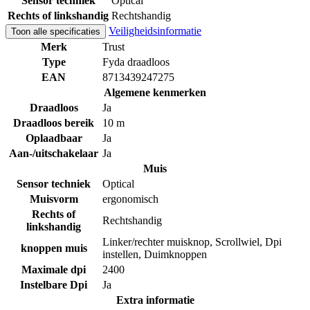
Sensor techniek
Optical
Rechts of linkshandig
Rechtshandig
Veiligheidsinformatie
Toon alle specificaties
Merk
Trust
Type
Fyda draadloos
EAN
8713439247275
Algemene kenmerken
Draadloos
Ja
Draadloos bereik
10 m
Oplaadbaar
Ja
Aan-/uitschakelaar
Ja
Muis
Sensor techniek
Optical
Muisvorm
ergonomisch
Rechts of
Rechtshandig
linkshandig
Linker/rechter muisknop, Scrollwiel, Dpi
knoppen muis
instellen, Duimknoppen
Maximale dpi
2400
Instelbare Dpi
Ja
Extra informatie