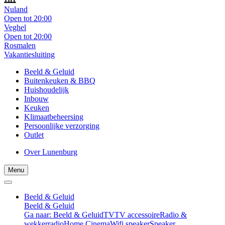
Nuland
Open tot 20:00
Veghel
Open tot 20:00
Rosmalen
Vakantiesluiting
Beeld & Geluid
Buitenkeuken & BBQ
Huishoudelijk
Inbouw
Keuken
Klimaatbeheersing
Persoonlijke verzorging
Outlet
Over Lunenburg
Menu
Beeld & Geluid
Beeld & Geluid
Ga naar: Beeld & Geluid
TV
TV accessoire
Radio &
wekkerradio
Home Cinema
Wifi speaker
Speaker