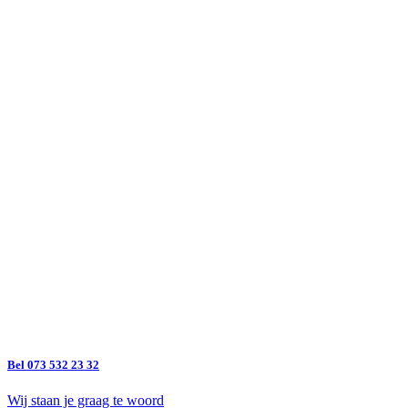
Bel 073 532 23 32
Wij staan je graag te woord