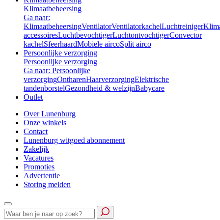
Klimaatbeheersing
Ga naar:
Klimaatbeheersing
Ventilator
Ventilatorkachel
Luchtreiniger
Klim
accessoires
Luchtbevochtiger
Luchtontvochtiger
Convector
kachel
Sfeerhaard
Mobiele airco
Split airco
Persoonlijke verzorging
Persoonlijke verzorging
Ga naar: Persoonlijke
verzorging
Ontharen
Haarverzorging
Elektrische
tandenborstel
Gezondheid & welzijn
Babycare
Outlet
Over Lunenburg
Onze winkels
Contact
Lunenburg witgoed abonnement
Zakelijk
Vacatures
Promoties
Advertentie
Storing melden