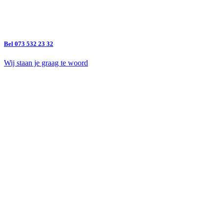
Bel 073 532 23 32
Wij staan je graag te woord