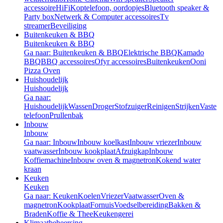
accessoire
HiFi
Koptelefoon, oordopjes
Bluetooth speaker &
Party box
Netwerk & Computer accessoires
Tv
streamer
Beveiliging
Buitenkeuken & BBQ
Buitenkeuken & BBQ
Ga naar: Buitenkeuken & BBQ
Elektrische BBQ
Kamado
BBQ
BBQ accessoires
Ofyr accessoires
Buitenkeuken
Ooni
Pizza Oven
Huishoudelijk
Huishoudelijk
Ga naar:
Huishoudelijk
Wassen
Droger
Stofzuiger
Reinigen
Strijken
Vaste
telefoon
Prullenbak
Inbouw
Inbouw
Ga naar: Inbouw
Inbouw koelkast
Inbouw vriezer
Inbouw
vaatwasser
Inbouw kookplaat
Afzuigkap
Inbouw
Koffiemachine
Inbouw oven & magnetron
Kokend water
kraan
Keuken
Keuken
Ga naar: Keuken
Koelen
Vriezer
Vaatwasser
Oven &
magnetron
Kookplaat
Fornuis
Voedselbereiding
Bakken &
Braden
Koffie & Thee
Keukengerei
Klimaatbeheersing