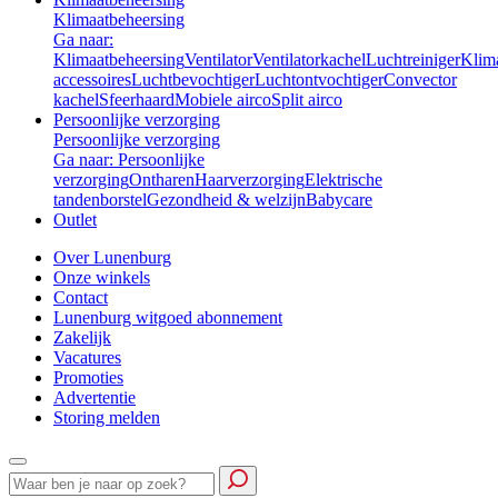
Klimaatbeheersing
Ga naar:
Klimaatbeheersing
Ventilator
Ventilatorkachel
Luchtreiniger
Klim
accessoires
Luchtbevochtiger
Luchtontvochtiger
Convector
kachel
Sfeerhaard
Mobiele airco
Split airco
Persoonlijke verzorging
Persoonlijke verzorging
Ga naar: Persoonlijke
verzorging
Ontharen
Haarverzorging
Elektrische
tandenborstel
Gezondheid & welzijn
Babycare
Outlet
Over Lunenburg
Onze winkels
Contact
Lunenburg witgoed abonnement
Zakelijk
Vacatures
Promoties
Advertentie
Storing melden