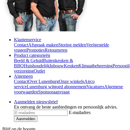
Klantenservice
Contact
Afspraak maken
Storing melden
Veelgestelde
vragen
Promoties
Retourneren
Product categorieën
Beeld & Geluid
Buitenkeuken &
BBQ
Huishoudelijk
Inbouw
Keuken
Klimaatbeheersing
Persoonli
verzorging
Outlet
Algemeen
Contact
Over Lunenburg
Onze winkels
Airco
service
Lunenburg witgoed abonnement
Vacatures
Algemene
voorwaarden
Sponsoraanvraag
Aanmelden nieuwsbrief
En ontvang de beste aanbiedingen en persoonlijk advies.
E-mailadres
Aanmelden
Blijf op de hoogte